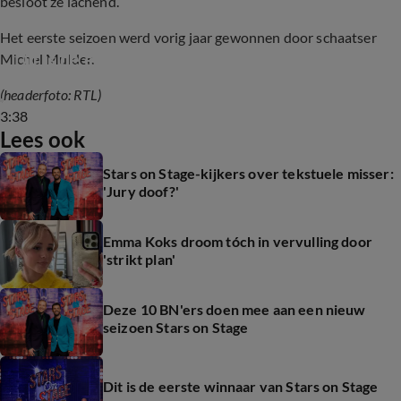
besloot ze lachend.
Het eerste seizoen werd vorig jaar gewonnen door schaatser
Dit is de eerste winnaar van Stars on Stage
Michel Mulder.
(headerfoto: RTL)
3:38
Lees ook
Stars on Stage-kijkers over tekstuele misser:
'Jury doof?'
Emma Koks droom tóch in vervulling door
'strikt plan'
Deze 10 BN'ers doen mee aan een nieuw
seizoen Stars on Stage
Dit is de eerste winnaar van Stars on Stage