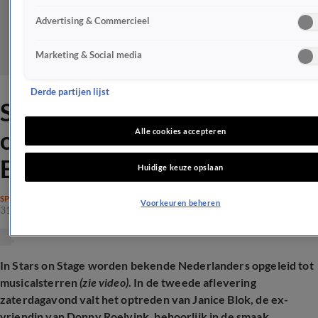
Advertising & Commercieel
Marketing & Social media
Derde partijen lijst
Stars on Stage-kijker
ondersteboven van déze
Alle cookies accepteren
BN'er
Huidige keuze opslaan
SPRAAKMAKEND
Voorkeuren beheren
31 mei 2025, 20:48
In Stars on Stage worden bekende Nederlanders opgeleid tot
musicalsterren
(zie video)
. In de tweede aflevering
zaterdagavond valt het optreden van Janice Blok, de ex-
vriendin van Donny Roelvink, behoorlijk in de smaak...