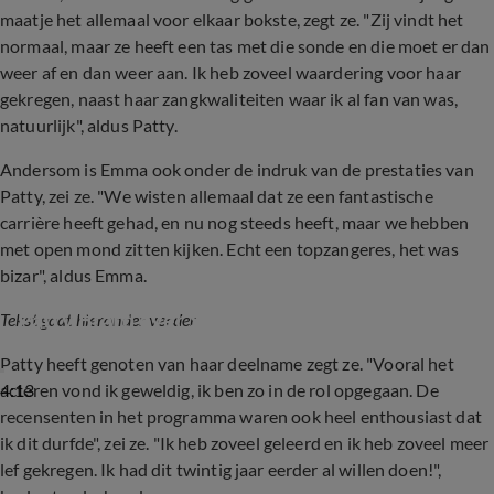
maatje het allemaal voor elkaar bokste, zegt ze. "Zij vindt het
normaal, maar ze heeft een tas met die sonde en die moet er dan
weer af en dan weer aan. Ik heb zoveel waardering voor haar
gekregen, naast haar zangkwaliteiten waar ik al fan van was,
natuurlijk", aldus Patty.
Andersom is Emma ook onder de indruk van de prestaties van
Patty, zei ze. "We wisten allemaal dat ze een fantastische
carrière heeft gehad, en nu nog steeds heeft, maar we hebben
met open mond zitten kijken. Echt een topzangeres, het was
bizar", aldus Emma.
Patty Brard over Stars on Stage
Tekst gaat hieronder verder
Patty heeft genoten van haar deelname zegt ze. "Vooral het
4:13
acteren vond ik geweldig, ik ben zo in de rol opgegaan. De
recensenten in het programma waren ook heel enthousiast dat
ik dit durfde", zei ze. "Ik heb zoveel geleerd en ik heb zoveel meer
lef gekregen. Ik had dit twintig jaar eerder al willen doen!",