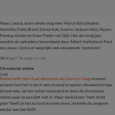
Naast Janice, doen verder nog mee: Marco Schuitmaker,
Numidia, Patty Brard, Emma Kok, Everon Jackson Hooi, Rayen
Panday, Keizer en Koen Pieter van Dijk. Net als vorig jaar
worden de optredens beoordeeld door Albert Verlinde en Paul
de Leeuw. Ook is er wekelijks een wisselende 'recensent'.
Gallyon en Emma Kok over Stars on Stage
Tekst gaat hieronder verder
Chronische ziekte
1:45
Emma heeft door haar deelname aan Stars on Stage
kunnen
ervaren hoe het is om in een musical te spelen. Hoewel het haar
droom was, zat een echte musicalrol er door de chronische
ziekte waar ze aan lijdt niet in. Maar dankzij een "heel strikt
plan" heeft ze het nu toch kunnen doen, vertelde de zangeres
eerder aan het ANP.