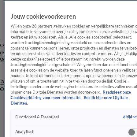
Jouw cookievoorkeuren
Wij en onze
28
partners gebruiken cookies en vergelijkbare technieken 
informatie te verzamelen over jou als gebruiker van onze website(s), jou
gedrag en jouw apparaten. Als je „Alle cookies accepteren” selecteert,
worden trackingtechnologieën ingeschakeld om onze advertenties en
Overzicht
Afleveringen
Tip
Entertainment
BN'ers
TV
Crime
Algemeen
content te kunnen personaliseren, onze producten en diensten te verbet
de redactie
Nieuwsbrief
en om de prestaties van advertenties en content te meten. Als je „Huidi
keuze opslaan” selecteert of je toestemming intrekt, worden deze
Volg Shownieuws
trackingtechnologieën uitgeschakeld. We gebruiken dan enkel functionel
essentiële cookies om de website goed te laten functioneren en veilig te
houden. Je kunt dit menu op ieder moment opnieuw openen om je keuzes
wijzigen of om je toestemming in te trekken door op de link Cookie-
Zoeken
instellingen onder aan de webpagina te klikken. Je selecties zullen overal
Overzicht
Entertainment
Spraakmakend
Reality
Crime
Video's
Afl
binnen onze Digitale Diensten worden doorgevoerd.
Raadpleeg onze
Cookieverklaring voor meer informatie.
Bekijk hier onze Digitale
Diensten.
Altijd ac
Functioneel & Essentieel
Analytisch