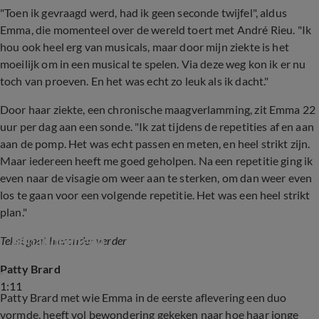
"Toen ik gevraagd werd, had ik geen seconde twijfel", aldus
Emma, die momenteel over de wereld toert met André Rieu. "Ik
hou ook heel erg van musicals, maar door mijn ziekte is het
moeilijk om in een musical te spelen. Via deze weg kon ik er nu
toch van proeven. En het was echt zo leuk als ik dacht."
Door haar ziekte, een chronische maagverlamming, zit Emma 22
uur per dag aan een sonde. "Ik zat tijdens de repetities af en aan
aan de pomp. Het was echt passen en meten, en heel strikt zijn.
Maar iedereen heeft me goed geholpen. Na een repetitie ging ik
even naar de visagie om weer aan te sterken, om dan weer even
los te gaan voor een volgende repetitie. Het was een heel strikt
plan."
Emma Kok geeft uitleg over haar pijnlijke 
behandelingen
Tekst gaat hieronder verder
Patty Brard
1:11
Patty Brard met wie Emma in de eerste aflevering een duo
vormde, heeft vol bewondering gekeken naar hoe haar jonge