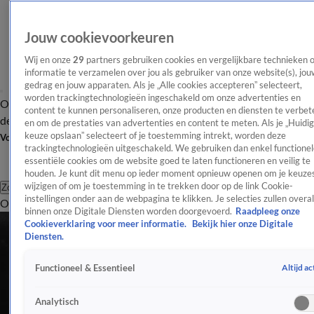
Jouw cookievoorkeuren
Wij en onze
29
partners gebruiken cookies en vergelijkbare technieken 
informatie te verzamelen over jou als gebruiker van onze website(s), jou
gedrag en jouw apparaten. Als je „Alle cookies accepteren” selecteert,
worden trackingtechnologieën ingeschakeld om onze advertenties en
Overzicht
Afleveringen
Tip
Entertainment
BN'ers
TV
Crime
Algemeen
content te kunnen personaliseren, onze producten en diensten te verbet
de redactie
Nieuwsbrief
en om de prestaties van advertenties en content te meten. Als je „Huidi
keuze opslaan” selecteert of je toestemming intrekt, worden deze
Volg Shownieuws
trackingtechnologieën uitgeschakeld. We gebruiken dan enkel functionel
essentiële cookies om de website goed te laten functioneren en veilig te
houden. Je kunt dit menu op ieder moment opnieuw openen om je keuzes
wijzigen of om je toestemming in te trekken door op de link Cookie-
Zoeken
instellingen onder aan de webpagina te klikken. Je selecties zullen overal
Overzicht
Entertainment
Spraakmakend
Reality
Crime
Video's
Afl
binnen onze Digitale Diensten worden doorgevoerd.
Raadpleeg onze
Cookieverklaring voor meer informatie.
Bekijk hier onze Digitale
Diensten.
Altijd ac
Functioneel & Essentieel
Analytisch