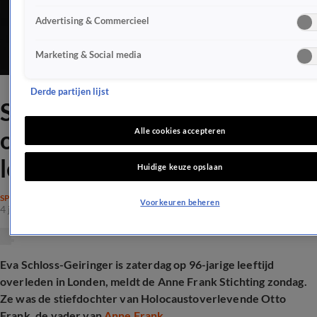
Advertising & Commercieel
Marketing & Social media
Derde partijen lijst
Stiefdochter Otto Frank
overleden op 96-jarige
Alle cookies accepteren
leeftijd
Huidige keuze opslaan
SPRAAKMAKEND
Voorkeuren beheren
4 jan 2026, 22:07
Eva Schloss-Geiringer is zaterdag op 96-jarige leeftijd
overleden in Londen, meldt de Anne Frank Stichting zondag.
Ze was de stiefdochter van Holocaustoverlevende Otto
Frank, de vader van
Anne Frank
.