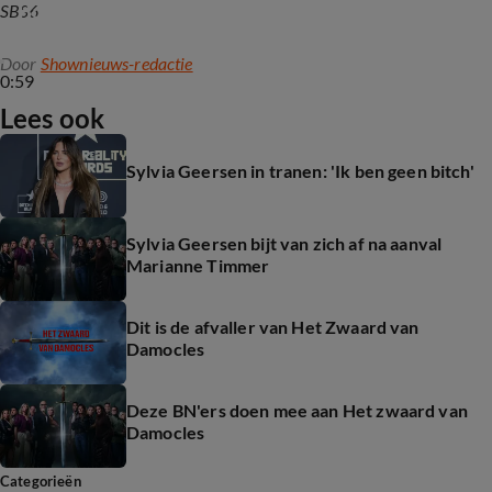
Bonjasky en Iliass Ojja
SBS6
Door
Shownieuws-redactie
0:59
Lees ook
Sylvia Geersen in tranen: 'Ik ben geen bitch'
Sylvia Geersen bijt van zich af na aanval
Marianne Timmer
Dit is de afvaller van Het Zwaard van
Damocles
Deze BN'ers doen mee aan Het zwaard van
Damocles
Categorieën