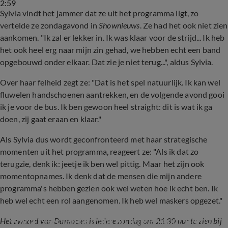
2:59
Sylvia vindt het jammer dat ze uit het programma ligt, zo
vertelde ze zondagavond in
Shownieuws
. Ze had het ook niet zien
aankomen. "Ik zal er lekker in. Ik was klaar voor de strijd... Ik heb
het ook heel erg naar mijn zin gehad, we hebben echt een band
opgebouwd onder elkaar. Dat zie je niet terug...", aldus Sylvia.
Over haar felheid zegt ze: "Dat is het spel natuurlijk. Ik kan wel
fluwelen handschoenen aantrekken, en de volgende avond gooi
ik je voor de bus. Ik ben gewoon heel straight: dit is wat ik ga
doen, zij gaat eraan en klaar."
Als Sylvia dus wordt geconfronteerd met haar strategische
momenten uit het programma, reageert ze: "Als ik dat zo
terugzie, denk ik: jeetje ik ben wel pittig. Maar het zijn ook
momentopnames. Ik denk dat de mensen die mijn andere
programma's hebben gezien ook wel weten hoe ik echt ben. Ik
heb wel echt een rol aangenomen. Ik heb wel maskers opgezet."
Sylvia Geersen betrapt op leugen door Remy 
Het zwaard van Damocles is iedere zondag om 21:30 uur te zien bij