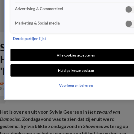
Advertising & Commercieel
Marketing & Social media
Derde partijen lijst
Sylvia Geersen blikt terug op
Het zwaard van Damocles:
Alle cookies accepteren
'Ik ben wel pittig'
Huidige keuze opslaan
SPRAAKMAKEND
Voorkeuren beheren
8 dec 2025, 15:41
Het is over en uit voor Sylvia Geersen in
Het zwaard van
Damocles
. Zondagavond was te zien dat zij eruit werd
gestemd. Sylvia blikte zondagavond in
Shownieuws
terug op
haar deelname aan het programma en bij het terugzien van