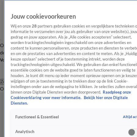
Jouw cookievoorkeuren
Wij en onze
28
partners gebruiken cookies en vergelijkbare technieken 
informatie te verzamelen over jou als gebruiker van onze website(s), jou
gedrag en jouw apparaten. Als je „Alle cookies accepteren” selecteert,
worden trackingtechnologieën ingeschakeld om onze advertenties en
Overzicht
Afleveringen
Tip
Entertainment
BN'ers
TV
Crime
Algemeen
content te kunnen personaliseren, onze producten en diensten te verbet
de redactie
Nieuwsbrief
en om de prestaties van advertenties en content te meten. Als je „Huidi
keuze opslaan” selecteert of je toestemming intrekt, worden deze
Volg Shownieuws
trackingtechnologieën uitgeschakeld. We gebruiken dan enkel functionel
essentiële cookies om de website goed te laten functioneren en veilig te
houden. Je kunt dit menu op ieder moment opnieuw openen om je keuzes
wijzigen of om je toestemming in te trekken door op de link Cookie-
Zoeken
instellingen onder aan de webpagina te klikken. Je selecties zullen overal
Overzicht
Entertainment
Spraakmakend
Reality
Crime
Video's
Afl
binnen onze Digitale Diensten worden doorgevoerd.
Raadpleeg onze
Cookieverklaring voor meer informatie.
Bekijk hier onze Digitale
Diensten.
Altijd ac
Functioneel & Essentieel
Analytisch