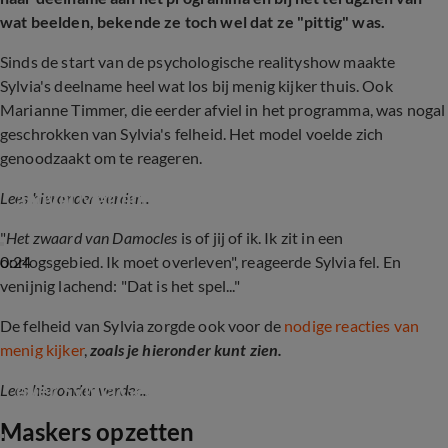
wat beelden, bekende ze toch wel dat ze "pittig" was.
Sinds de start van de psychologische realityshow maakte
Sylvia's deelname heel wat los bij menig kijker thuis. Ook
Marianne Timmer, die eerder afviel in het programma, was nogal
geschrokken van Sylvia's felheid. Het model voelde zich
genoodzaakt om te reageren.
'Superfanatieke' Sylvia Geersen reageert op 
aanval Marianne Timmer
Lees hieronder verder...
"
Het zwaard van Damocles
is of jij of ik. Ik zit in een
0:24
oorlogsgebied. Ik moet overleven", reageerde Sylvia fel. En
venijnig lachend: "Dat is het spel..."
De felheid van Sylvia zorgde ook voor de
nodige reacties van
menig kijker
,
zoals je hieronder kunt zien.
Kijkers Het Zwaard van Damocles struikelen 
over Sylvia Geersen
Lees hieronder verder...
Maskers opzetten