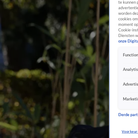
te kunnen 
advertentie
worden dez
cookies om 
moment opn
Cookie-inst
Diensten w
onze Digit
Function
Analyti
Adverti
Marketi
Derde parti
Voorkeur