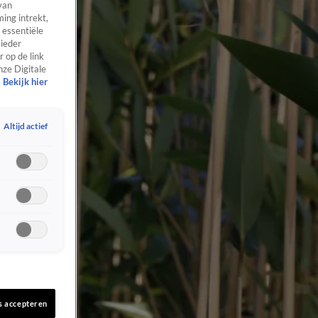
van
ing intrekt,
 essentiële
 ieder
 op de link
nze Digitale
Bekijk hier
Altijd actief
s accepteren