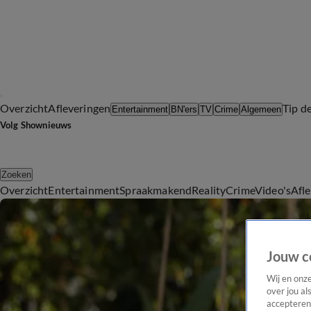
Overzicht
Afleveringen
Tip d
Entertainment
BN'ers
TV
Crime
Algemeen
Volg Shownieuws
Zoeken
Overzicht
Entertainment
Spraakmakend
Reality
Crime
Video's
Afl
Jouw c
Wij en onz
over jou al
accepteren