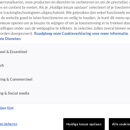
personaliseren, onze producten en diensten te verbeteren en om de prestaties 
s en content te meten. Als je „Huidige keuze opslaan” selecteert of je toestemm
e trackingtechnologieën uitgeschakeld. We gebruiken dan enkel functionele en
de website goed te laten functioneren en veilig te houden. Je kunt dit menu op
ieuw openen om je keuzes te wijzigen of om je toestemming in te trekken door
ellingen onder aan de webpagina te klikken. Je selecties zullen overal binnen o
orden doorgevoerd.
Raadpleeg onze Cookieverklaring voor meer informatie.
ale Diensten.
eel & Essentieel
sch
sing & Commercieel
ng & Social media
jen lijst
en beheren
Huidige keuze opslaan
Alle cookie