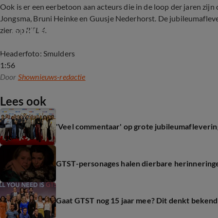
Ook is er een eerbetoon aan acteurs die in de loop der jaren zij
Jongsma, Bruni Heinke en Guusje Nederhorst. De jubileumaflever
GTST viert 35-jarig bestaan
zien op
RTL 4.
Headerfoto: Smulders
1:56
Door
Shownieuws-redactie
Lees ook
'Veel commentaar' op grote jubileumafleveri
GTST-personages halen dierbare herinneringe
Gaat GTST nog 15 jaar mee? Dit denkt beken