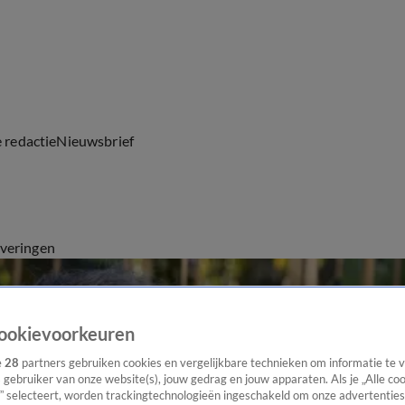
e redactie
Nieuwsbrief
everingen
ookievoorkeuren
e
28
partners gebruiken cookies en vergelijkbare technieken om informatie te
s gebruiker van onze website(s), jouw gedrag en jouw apparaten. Als je „Alle co
” selecteert, worden trackingtechnologieën ingeschakeld om onze advertenties