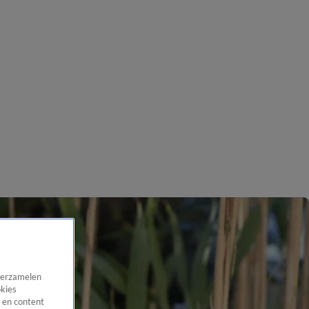
 verzamelen
okies
 en content