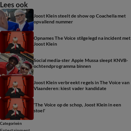
Lees ook
Joost Klein steelt de show op Coachella met
opvallend nummer
Opnames The Voice stilgelegd na incident met
Joost Klein
Social media-ster Appie Mussa sleept KNVB-
ochtendprogramma binnen
Joost Klein verbreekt regels in The Voice van
Vlaanderen: kiest vader kandidate
'The Voice op de schop, Joost Klein in een
stoel'
Categorieën
Entertainment