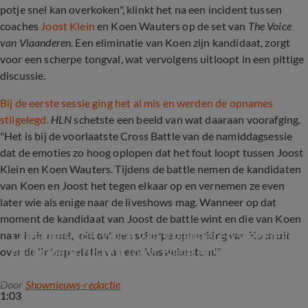
potje snel kan overkoken", klinkt het na een incident tussen
coaches
Joost Klein
en Koen Wauters op de set van
The Voice
van Vlaanderen
. Een eliminatie van Koen zijn kandidaat, zorgt
voor een scherpe tongval, wat vervolgens uitloopt in een pittige
discussie.
Bij de eerste sessie ging het al mis en werden de opnames
stilgelegd.
HLN
schetste een beeld van wat daaraan voorafging.
"Het is bij de voorlaatste Cross Battle van de namiddagsessie
dat de emoties zo hoog oplopen dat het fout loopt tussen Joost
Klein en Koen Wauters. Tijdens de battle nemen de kandidaten
van Koen en Joost het tegen elkaar op en vernemen ze even
later wie als enige naar de liveshows mag. Wanneer op dat
moment de kandidaat van Joost de battle wint en die van Koen
Opnames The Voice van Vlaanderen stilgelegd 
naar huis moet, lokt dat een scherpe opmerking van Koen uit
na incident tussen Joost Klein en Koen 
over de 'interpretatie van een klassieke stem.'"
Wauters
Door
Shownieuws-redactie
1:03