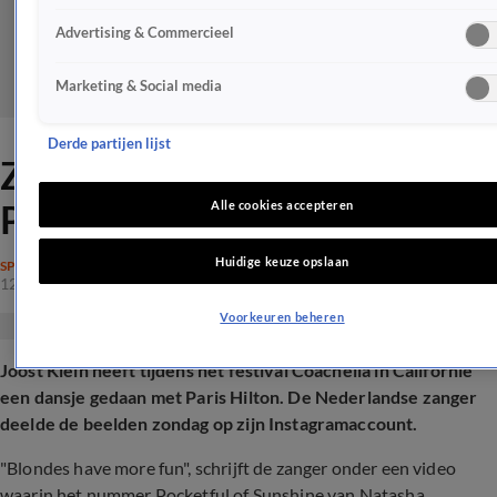
Advertising & Commercieel
Marketing & Social media
Derde partijen lijst
Zien: Joost Klein gespot met
Paris Hilton
Alle cookies accepteren
Huidige keuze opslaan
SPRAAKMAKEND
12 apr 2026, 09:09
Voorkeuren beheren
Joost Klein heeft tijdens het festival Coachella in Californië
een dansje gedaan met Paris Hilton. De Nederlandse zanger
deelde de beelden zondag op zijn Instagramaccount.
"Blondes have more fun", schrijft de zanger onder een video
waarin het nummer Pocketful of Sunshine van Natasha