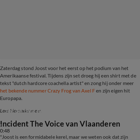
Zaterdag stond Joost voor het eerst op het podium van het
Amerikaanse festival. Tijdens zijn set droeg hij een shirt met de
tekst "dutch hardcore coachella artist" en zong hij onder meer
het bekende nummer Crazy Frog van Axel F
en zijn eigen hit
Europapa.
Joost Klein brengt Europapa naar Coachella en 
zet de tent op z'n kop
Lees hieronder meer.
Incident The Voice van Vlaanderen
0:48
"Joost is een formidabele kerel, maar we weten ook dat zijn