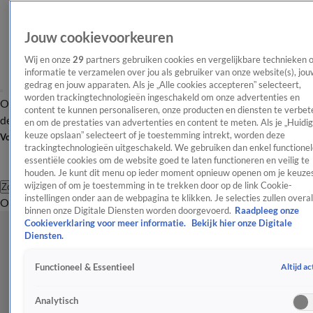
Jouw cookievoorkeuren
Wij en onze
29
partners gebruiken cookies en vergelijkbare technieken 
informatie te verzamelen over jou als gebruiker van onze website(s), jou
gedrag en jouw apparaten. Als je „Alle cookies accepteren” selecteert,
worden trackingtechnologieën ingeschakeld om onze advertenties en
Overzicht
Afleveringen
Tip
Entertainment
BN'ers
TV
Crime
Algemeen
content te kunnen personaliseren, onze producten en diensten te verbet
de redactie
Nieuwsbrief
en om de prestaties van advertenties en content te meten. Als je „Huidi
keuze opslaan” selecteert of je toestemming intrekt, worden deze
Volg Shownieuws
trackingtechnologieën uitgeschakeld. We gebruiken dan enkel functionel
essentiële cookies om de website goed te laten functioneren en veilig te
houden. Je kunt dit menu op ieder moment opnieuw openen om je keuzes
wijzigen of om je toestemming in te trekken door op de link Cookie-
Zoeken
instellingen onder aan de webpagina te klikken. Je selecties zullen overal
Overzicht
Entertainment
Spraakmakend
Reality
Crime
Video's
Afl
binnen onze Digitale Diensten worden doorgevoerd.
Raadpleeg onze
Cookieverklaring voor meer informatie.
Bekijk hier onze Digitale
Diensten.
Altijd ac
Functioneel & Essentieel
Analytisch