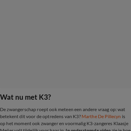
Wat nu met K3?
De zwangerschap roept ook meteen een andere vraag op: wat
betekent dit voor de optredens van K3?
Marthe De Pillecyn
is
op het moment ook zwanger en voormalig K3-zangeres Klaasje
Meijer valt tijdelijk voor haar in.
In onderstaande video
zie je hoe