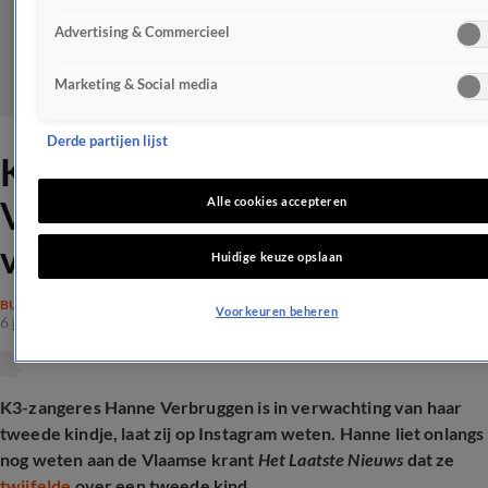
Advertising & Commercieel
Marketing & Social media
Derde partijen lijst
K3-zangeres Hanne
Verbruggen in verwachting
Alle cookies accepteren
van tweede kindje
Huidige keuze opslaan
BUITENLAND
Voorkeuren beheren
6 juli 2026, 13:21
K3-zangeres Hanne Verbruggen is in verwachting van haar
tweede kindje, laat zij op Instagram weten. Hanne liet onlangs
nog weten aan de Vlaamse krant
Het Laatste Nieuws
dat ze
twijfelde
over een tweede kind.