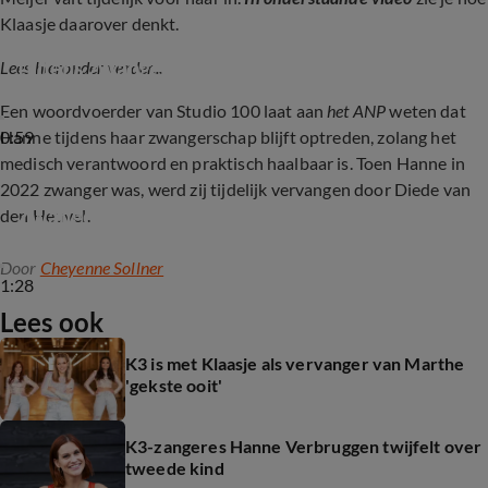
Klaasje daarover denkt.
Klaasje Meijer vervangt K3-zangeres Marthe 
tijdens zwangerschapsverlof
Lees hieronder verder...
Een woordvoerder van Studio 100 laat aan
het ANP
weten dat
0:59
Hanne tijdens haar zwangerschap blijft optreden, zolang het
medisch verantwoord en praktisch haalbaar is. Toen Hanne in
2022 zwanger was, werd zij tijdelijk vervangen door Diede van
Zwangere Hanne stopt voorlopig met K3
den Heuvel.
Door
Cheyenne Sollner
1:28
Lees ook
K3 is met Klaasje als vervanger van Marthe
'gekste ooit'
K3-zangeres Hanne Verbruggen twijfelt over
tweede kind