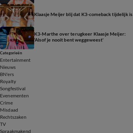
Klaasje Meijer blij dat K3-comeback tijdelijk is
K3-Marthe over terugkeer Klaasje Meijer:
'Alsof je nooit bent weggeweest'
Categorieën
Entertainment
Nieuws
BN'ers
Royalty
Songfestival
Evenementen
Crime
Misdaad
Rechtszaken
TV
Spraakmakend