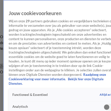
Jouw cookievoorkeuren
Wij en onze
29
partners gebruiken cookies en vergelijkbare technieken 
informatie te verzamelen over jou als gebruiker van onze website(s), jou
gedrag en jouw apparaten. Als je „Alle cookies accepteren” selecteert,
worden trackingtechnologieën ingeschakeld om onze advertenties en
Overzicht
Afleveringen
Tip
Entertainment
BN'ers
TV
Crime
Algemeen
content te kunnen personaliseren, onze producten en diensten te verbet
de redactie
Nieuwsbrief
en om de prestaties van advertenties en content te meten. Als je „Huidi
keuze opslaan” selecteert of je toestemming intrekt, worden deze
Volg Shownieuws
trackingtechnologieën uitgeschakeld. We gebruiken dan enkel functionel
essentiële cookies om de website goed te laten functioneren en veilig te
houden. Je kunt dit menu op ieder moment opnieuw openen om je keuzes
wijzigen of om je toestemming in te trekken door op de link Cookie-
Zoeken
instellingen onder aan de webpagina te klikken. Je selecties zullen overal
Overzicht
Entertainment
Spraakmakend
Reality
Crime
Video's
Afl
binnen onze Digitale Diensten worden doorgevoerd.
Raadpleeg onze
Cookieverklaring voor meer informatie.
Bekijk hier onze Digitale
Diensten.
Altijd ac
Functioneel & Essentieel
Analytisch