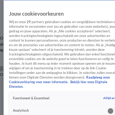
Jouw cookievoorkeuren
Wij en onze
29
partners gebruiken cookies en vergelijkbare technieken 
informatie te verzamelen over jou als gebruiker van onze website(s), jou
gedrag en jouw apparaten. Als je „Alle cookies accepteren” selecteert,
worden trackingtechnologieën ingeschakeld om onze advertenties en
Overzicht
Afleveringen
Tip
Entertainment
BN'ers
TV
Crime
Algemeen
content te kunnen personaliseren, onze producten en diensten te verbet
de redactie
Nieuwsbrief
en om de prestaties van advertenties en content te meten. Als je „Huidi
keuze opslaan” selecteert of je toestemming intrekt, worden deze
Volg Shownieuws
trackingtechnologieën uitgeschakeld. We gebruiken dan enkel functionel
essentiële cookies om de website goed te laten functioneren en veilig te
houden. Je kunt dit menu op ieder moment opnieuw openen om je keuzes
wijzigen of om je toestemming in te trekken door op de link Cookie-
Zoeken
instellingen onder aan de webpagina te klikken. Je selecties zullen overal
Overzicht
Entertainment
Spraakmakend
Reality
Crime
Video's
Afl
binnen onze Digitale Diensten worden doorgevoerd.
Raadpleeg onze
Cookieverklaring voor meer informatie.
Bekijk hier onze Digitale
Diensten.
Altijd ac
Functioneel & Essentieel
Analytisch