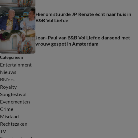
Hierom stuurde JP Renate écht naar huis in
B&B Vol Liefde
Jean-Paul van B&B Vol Liefde dansend met
vrouw gespot in Amsterdam
Categorieën
Entertainment
Nieuws
BN'ers
Royalty
Songfestival
Evenementen
Crime
Misdaad
Rechtszaken
TV