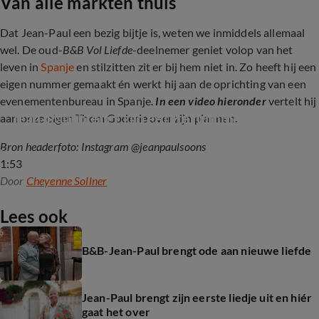
Van alle markten thuis
Dat Jean-Paul een bezig bijtje is, weten we inmiddels allemaal
wel. De oud-
B&B Vol Liefde
-deelnemer geniet volop van het
leven in
Spanje
en stilzitten zit er bij hem niet in. Zo heeft hij een
eigen nummer gemaakt én werkt hij aan de oprichting van een
evenementenbureau in Spanje.
In een video hieronder
vertelt hij
Jean-Paul brengt zijn eerste nummer uit
aan onze eigen Thom Goderie over zijn plannen.
Bron headerfoto: Instagram @jeanpaulsoons
1:53
Door
Cheyenne Sollner
Lees ook
B&B-Jean-Paul brengt ode aan nieuwe liefde
Jean-Paul brengt zijn eerste liedje uit en hiér
gaat het over