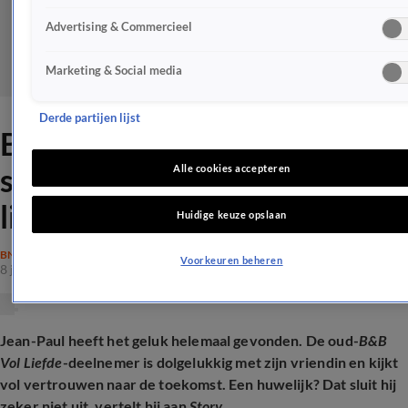
Advertising & Commercieel
Marketing & Social media
Derde partijen lijst
B&B Vol Liefde-Jean Paul
sluit huwelijk met zijn grote
Alle cookies accepteren
liefde Fabienne niet uit
Huidige keuze opslaan
BN'ERS
Voorkeuren beheren
8 juli 2026, 16:13
Jean-Paul heeft het geluk helemaal gevonden. De oud-
B&B
Vol Liefde
-deelnemer is dolgelukkig met zijn vriendin en kijkt
vol vertrouwen naar de toekomst. Een huwelijk? Dat sluit hij
zeker niet uit, vertelt hij aan
Story.