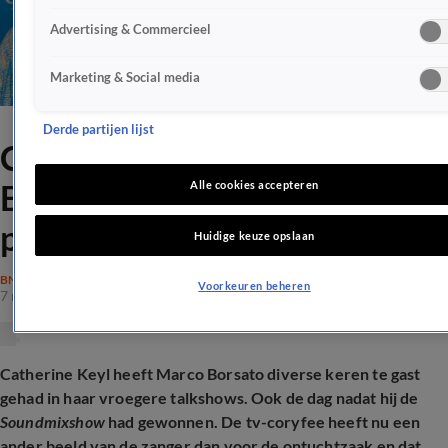
Advertising & Commercieel
Marketing & Social media
Derde partijen lijst
Catherine Keyl sneert naar
Borsato: 'Zwakke
Alle cookies accepteren
persoonlijkheid'
Huidige keuze opslaan
BN'ERS
Voorkeuren beheren
7 nov 2025, 16:39
Catherine Keyl heeft Marco Borsato diverse keren te gast
gehad in haar vroegere talkshows. Ook de dag nadat hij de
Soundmixshow
had gewonnen. De tv-coryfee heeft nu een
ander beeld van de zanger dan voor de ontuchtzaak en dat