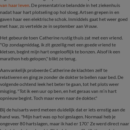
van haar leven
. De presentatrice belandde in het ziekenhuis
nadat haar hart plotseling op hol sloeg. Artsen grepen in en
gaven haar een elektrische schok. Inmiddels gaat het weer goed
met haar, zo vertelde ze in september aan
Vrouw
.
Het gebeurde toen Catherine rustig thuis zat met een vriend.
"Op zondagmiddag, ik zit gezellig met een goede vriend te
kletsen, begint mijn hart ongelooflijk te bonzen. Alsof ik een
marathon heb gelopen," blikt ze terug.
Aanvankelijk probeerde Catherine de klachten zelf te
relativeren en ging ze zonder de dokter te bellen naar bed. De
volgende ochtend leek het beter te gaan, tot het plots weer
misging. "Tot ik een uur op ben, en het geraas van m’n hart
opnieuw begint. Toch maar even naar de dokter."
Bij de huisarts werd meteen duidelijk dat er iets ernstig aan de
hand was. "Mijn hart was op hol geslagen. Normaal heb je
ongeveer 80 hartslagen, maar ik had er 170." Ze werd direct naar