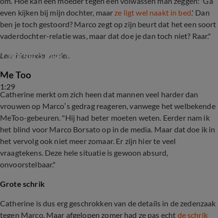
om. Hóe kan een moeder tegen een volwassen man zeggen: 'Ga
even kijken bij mijn dochter, maar
ze ligt wel naakt in bed
.' Dan
ben je toch gestoord? Marco zegt op zijn beurt dat het een soort
vaderdochter-relatie was, maar dat doe je dan toch niet? Raar."
Vermeend slachtoffer was naakt toen Marco 
Borsato haar troostte
Lees hieronder verder.
Me Too
1:29
Catherine merkt om zich heen dat mannen veel harder dan
vrouwen op Marco’s gedrag reageren, vanwege het welbekende
MeToo-gebeuren. "Hij had beter moeten weten. Eerder nam ik
het blind voor Marco Borsato op in de media. Maar dat doe ik in
het vervolg ook niet meer zomaar. Er zijn hier te veel
vraagtekens. Deze hele situatie is gewoon absurd,
onvoorstelbaar."
Grote schrik
Catherine is dus erg geschrokken van de details in de zedenzaak
tegen Marco. Maar afgelopen zomer had ze pas echt
de schrik