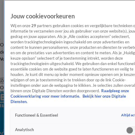
Jouw cookievoorkeuren
Wij en onze
29
partners gebruiken cookies en vergelijkbare technieken 
informatie te verzamelen over jou als gebruiker van onze website(s), jou
gedrag en jouw apparaten. Als je „Alle cookies accepteren” selecteert,
worden trackingtechnologieën ingeschakeld om onze advertenties en
Overzicht
Afleveringen
Tip
Entertainment
BN'ers
TV
Crime
Algemeen
content te kunnen personaliseren, onze producten en diensten te verbet
de redactie
Nieuwsbrief
en om de prestaties van advertenties en content te meten. Als je „Huidi
keuze opslaan” selecteert of je toestemming intrekt, worden deze
Volg Shownieuws
trackingtechnologieën uitgeschakeld. We gebruiken dan enkel functionel
essentiële cookies om de website goed te laten functioneren en veilig te
houden. Je kunt dit menu op ieder moment opnieuw openen om je keuzes
wijzigen of om je toestemming in te trekken door op de link Cookie-
Zoeken
instellingen onder aan de webpagina te klikken. Je selecties zullen overal
Overzicht
Entertainment
Spraakmakend
Reality
Crime
Video's
Afl
binnen onze Digitale Diensten worden doorgevoerd.
Raadpleeg onze
Cookieverklaring voor meer informatie.
Bekijk hier onze Digitale
Diensten.
Altijd ac
Functioneel & Essentieel
Analytisch