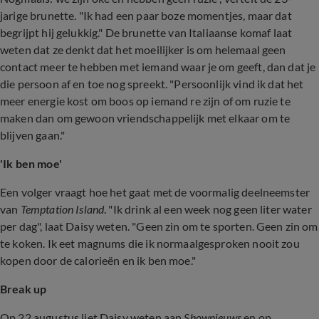
jarige brunette. "Ik had een paar boze momentjes, maar dat
begrijpt hij gelukkig." De brunette van Italiaanse komaf laat
weten dat ze denkt dat het moeilijker is om helemaal geen
contact meer te hebben met iemand waar je om geeft, dan dat je
die persoon af en toe nog spreekt. "Persoonlijk vind ik dat het
meer energie kost om boos op iemand re zijn of om ruzie te
maken dan om gewoon vriendschappelijk met elkaar om te
blijven gaan."
'Ik ben moe'
Een volger vraagt hoe het gaat met de voormalig deelneemster
van
Temptation Island
. "Ik drink al een week nog geen liter water
per dag", laat Daisy weten. "Geen zin om te sporten. Geen zin om
te koken. Ik eet magnums die ik normaalgesproken nooit zou
kopen door de calorieën en ik ben moe."
Break up
Op 22 augustus liet Daisy weten aan
Shownieuws
en op