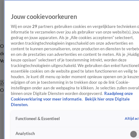
Jouw cookievoorkeuren
Wij en onze
29
partners gebruiken cookies en vergelijkbare technieken 
informatie te verzamelen over jou als gebruiker van onze website(s), jou
gedrag en jouw apparaten. Als je „Alle cookies accepteren” selecteert,
worden trackingtechnologieën ingeschakeld om onze advertenties en
Overzicht
Afleveringen
Tip
Entertainment
BN'ers
TV
Crime
Algemeen
content te kunnen personaliseren, onze producten en diensten te verbet
de redactie
Nieuwsbrief
en om de prestaties van advertenties en content te meten. Als je „Huidi
keuze opslaan” selecteert of je toestemming intrekt, worden deze
Volg Shownieuws
trackingtechnologieën uitgeschakeld. We gebruiken dan enkel functionel
essentiële cookies om de website goed te laten functioneren en veilig te
houden. Je kunt dit menu op ieder moment opnieuw openen om je keuzes
wijzigen of om je toestemming in te trekken door op de link Cookie-
Zoeken
instellingen onder aan de webpagina te klikken. Je selecties zullen overal
Overzicht
Entertainment
Spraakmakend
Reality
Crime
Video's
Afl
binnen onze Digitale Diensten worden doorgevoerd.
Raadpleeg onze
Cookieverklaring voor meer informatie.
Bekijk hier onze Digitale
Diensten.
Altijd ac
Functioneel & Essentieel
Analytisch