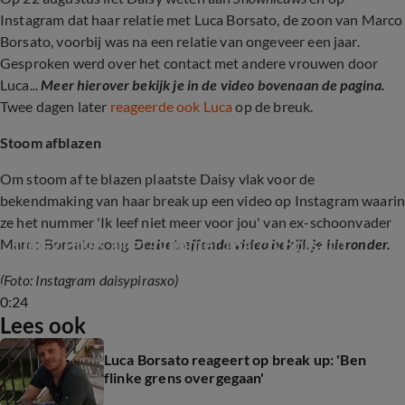
Instagram dat haar relatie met Luca Borsato, de zoon van Marco
Borsato, voorbij was na een relatie van ongeveer een jaar.
Gesproken werd over het contact met andere vrouwen door
Luca...
Meer hierover bekijk je in de video bovenaan de pagina.
Twee dagen
later
reageerde ook Luca
op de breuk.
Stoom afblazen
Om stoom af te blazen plaatste Daisy vlak voor de
bekendmaking van haar break up een video op Instagram waari
ze het nummer 'Ik leef niet meer voor jou' van ex-schoonvader
Daisy Piras zingt nummer Marco Borsato
Marco Borsato zong.
Desbetreffende video bekijk je hieronder.
(Foto: Instagram daisypirasxo)
0:24
Lees ook
Luca Borsato reageert op break up: 'Ben
flinke grens overgegaan'