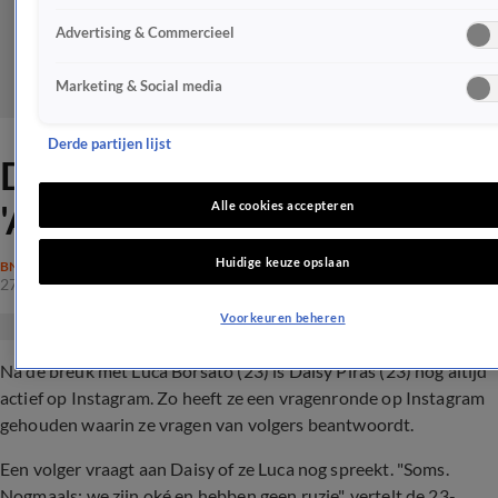
Advertising & Commercieel
Marketing & Social media
Derde partijen lijst
Daisy na breuk Luca Borsato:
'Af en toe boos'
Alle cookies accepteren
Huidige keuze opslaan
BN'ERS
27 aug 2022, 19:53
Voorkeuren beheren
Na de breuk met Luca Borsato (23) is Daisy Piras (23) nog altijd
actief op Instagram. Zo heeft ze een vragenronde op Instagram
gehouden waarin ze vragen van volgers beantwoordt.
Een volger vraagt aan Daisy of ze Luca nog spreekt. "Soms.
Nogmaals: we zijn oké en hebben geen ruzie", vertelt de 23-