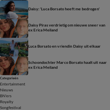
Daisy: 'Luca Borsato heeft me bedrogen'
Daisy Piras verdrietig om nieuwe sneer van
ex Erica Meiland
Luca Borsato en vriendin Daisy uit elkaar
Schoondochter Marco Borsato haalt uit naar
ex Erica Meiland
Categorieën
Entertainment
Nieuws
BN'ers
Royalty
Songfestival