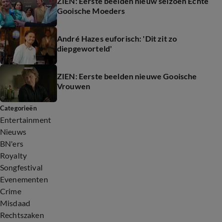
ZIEN: Eerste beelden nieuw seizoen Echte
Gooische Moeders
André Hazes euforisch: 'Dit zit zo
diepgeworteld'
ZIEN: Eerste beelden nieuwe Gooische
Vrouwen
Categorieën
Entertainment
Nieuws
BN'ers
Royalty
Songfestival
Evenementen
Crime
Misdaad
Rechtszaken