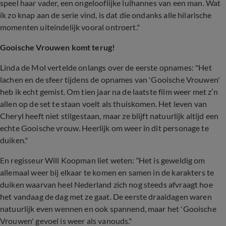
speel haar vader, een ongelooflijke lulhannes van een man. Wat
ik zo knap aan de serie vind, is dat die ondanks alle hilarische
momenten uiteindelijk vooral ontroert."
Gooische Vrouwen komt terug!
Linda de Mol vertelde onlangs over de eerste opnames: "Het
lachen en de sfeer tijdens de opnames van 'Gooische Vrouwen'
heb ik echt gemist. Om tien jaar na de laatste film weer met z’n
allen op de set te staan voelt als thuiskomen. Het leven van
Cheryl heeft niet stilgestaan, maar ze blijft natuurlijk altijd een
echte Gooische vrouw. Heerlijk om weer in dit personage te
duiken."
En regisseur Will Koopman liet weten: “Het is geweldig om
allemaal weer bij elkaar te komen en samen in de karakters te
duiken waarvan heel Nederland zich nog steeds afvraagt hoe
het vandaag de dag met ze gaat. De eerste draaidagen waren
natuurlijk even wennen en ook spannend, maar het 'Gooische
Vrouwen' gevoel is weer als vanouds."