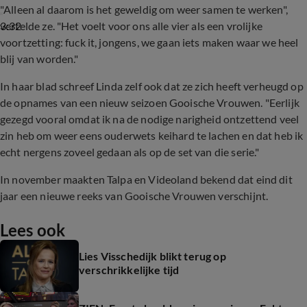
"Alleen al daarom is het geweldig om weer samen te werken",
3:32
vertelde ze. "Het voelt voor ons alle vier als een vrolijke
voortzetting: fuck it, jongens, we gaan iets maken waar we heel
blij van worden."
In haar blad schreef Linda zelf ook dat ze zich heeft verheugd op
de opnames van een nieuw seizoen Gooische Vrouwen. "Eerlijk
gezegd vooral omdat ik na de nodige narigheid ontzettend veel
zin heb om weer eens ouderwets keihard te lachen en dat heb ik
echt nergens zoveel gedaan als op de set van die serie."
In november maakten Talpa en Videoland bekend dat eind dit
jaar een nieuwe reeks van Gooische Vrouwen verschijnt.
Lees ook
Lies Visschedijk blikt terug op
verschrikkelijke tijd