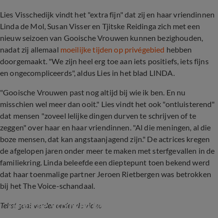
Lies Visschedijk vindt het "extra fijn" dat zij en haar vriendinnen
Linda de Mol, Susan Visser en Tjitske Reidinga zich met een
nieuw seizoen van Gooische Vrouwen kunnen bezighouden,
nadat zij allemaal
moeilijke tijden op privégebied
hebben
doorgemaakt. "We zijn heel erg toe aan iets positiefs, iets fijns
en ongecompliceerds", aldus Lies in het blad LINDA.
"Gooische Vrouwen past nog altijd bij wie ik ben. En nu
misschien wel meer dan ooit." Lies vindt het ook "ontluisterend"
dat mensen "zoveel lelijke dingen durven te schrijven of te
zeggen" over haar en haar vriendinnen. "Al die meningen, al die
boze mensen, dat kan angstaanjagend zijn." De actrices kregen
de afgelopen jaren onder meer te maken met sterfgevallen in de
familiekring. Linda beleefde een dieptepunt toen bekend werd
dat haar toenmalige partner Jeroen Rietbergen was betrokken
bij het The Voice-schandaal.
Gooische Vrouwen komt terug!
Tekst gaat verder onder de video