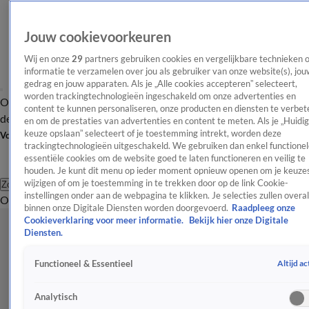
Jouw cookievoorkeuren
Wij en onze
29
partners gebruiken cookies en vergelijkbare technieken 
informatie te verzamelen over jou als gebruiker van onze website(s), jou
gedrag en jouw apparaten. Als je „Alle cookies accepteren” selecteert,
worden trackingtechnologieën ingeschakeld om onze advertenties en
Overzicht
Afleveringen
Tip
Entertainment
BN'ers
TV
Crime
Algemeen
content te kunnen personaliseren, onze producten en diensten te verbet
de redactie
Nieuwsbrief
en om de prestaties van advertenties en content te meten. Als je „Huidi
keuze opslaan” selecteert of je toestemming intrekt, worden deze
Volg Shownieuws
trackingtechnologieën uitgeschakeld. We gebruiken dan enkel functionel
essentiële cookies om de website goed te laten functioneren en veilig te
houden. Je kunt dit menu op ieder moment opnieuw openen om je keuzes
wijzigen of om je toestemming in te trekken door op de link Cookie-
Zoeken
instellingen onder aan de webpagina te klikken. Je selecties zullen overal
Overzicht
Entertainment
Spraakmakend
Reality
Crime
Video's
Afl
binnen onze Digitale Diensten worden doorgevoerd.
Raadpleeg onze
Cookieverklaring voor meer informatie.
Bekijk hier onze Digitale
Diensten.
Altijd ac
Functioneel & Essentieel
Analytisch