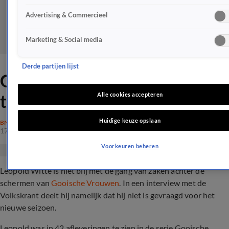
Advertising & Commercieel
Marketing & Social media
Derde partijen lijst
Gooische Vrouwen-acteur
teleurgesteld in makers
Alle cookies accepteren
Huidige keuze opslaan
BN'ERS
17 mei 2024, 20:06
Voorkeuren beheren
Leopold Witte is niet blij met de gang van zaken achter de
schermen van
Gooische Vrouwen
. In een interview met de
Volkskrant deelt hij namelijk dat hij niet is gevraagd voor het
nieuwe seizoen.
Leopold was in 42 afleveringen te zien in de serie Gooische