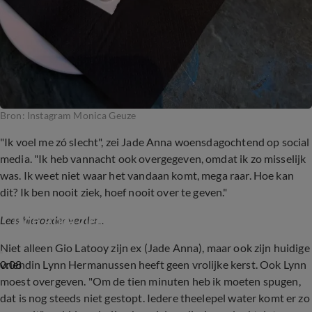
Bron: Instagram Monica Geuze
"Ik voel me zó slecht", zei Jade Anna woensdagochtend op social
media. "Ik heb vannacht ook overgegeven, omdat ik zo misselijk
was. Ik weet niet waar het vandaan komt, mega raar. Hoe kan
dit? Ik ben nooit ziek, hoef nooit over te geven."
Jade Anna ziek tijdens kerst
Lees hieronder verder...
Niet alleen Gio Latooy zijn ex (Jade Anna), maar ook zijn huidige
0:08
vriendin Lynn Hermanussen heeft geen vrolijke kerst. Ook Lynn
moest overgeven. "Om de tien minuten heb ik moeten spugen,
dat is nog steeds niet gestopt. Iedere theelepel water komt er zo