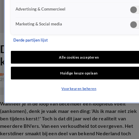
Advertising & Commercieel
Marketing & Social media
Derde partijen lijst
Deze BN'ers zijn ziek tijdens
kerst: 'Voel me zó slecht'
Alle cookies accepteren
Huidige keuze opslaan
BN'ERS
25 dec 2025, 21:51
Voorkeuren beheren
Wanneer je in de loop van december een loopneus voelt
(aankomen), denk je vaak maar een ding: 'Als ik maar niet ziek
ben tijdens kerst!' Toch is dat dit jaar wel de realiteit van
meerdere BN'ers. Van een verkoudheid tot overgeven. Het
kerstdiner smaakt bij een deel van bekend Nederland toch