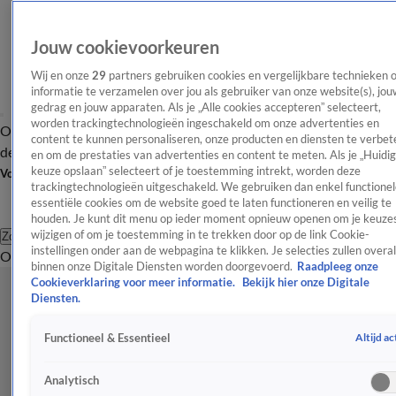
Jouw cookievoorkeuren
Wij en onze
29
partners gebruiken cookies en vergelijkbare technieken 
informatie te verzamelen over jou als gebruiker van onze website(s), jou
gedrag en jouw apparaten. Als je „Alle cookies accepteren” selecteert,
worden trackingtechnologieën ingeschakeld om onze advertenties en
Overzicht
Afleveringen
Tip
Entertainment
BN'ers
TV
Crime
Algemeen
content te kunnen personaliseren, onze producten en diensten te verbet
de redactie
Nieuwsbrief
en om de prestaties van advertenties en content te meten. Als je „Huidi
keuze opslaan” selecteert of je toestemming intrekt, worden deze
Volg Shownieuws
trackingtechnologieën uitgeschakeld. We gebruiken dan enkel functionel
essentiële cookies om de website goed te laten functioneren en veilig te
houden. Je kunt dit menu op ieder moment opnieuw openen om je keuzes
wijzigen of om je toestemming in te trekken door op de link Cookie-
Zoeken
instellingen onder aan de webpagina te klikken. Je selecties zullen overal
Overzicht
Entertainment
Spraakmakend
Reality
Crime
Video's
Afl
binnen onze Digitale Diensten worden doorgevoerd.
Raadpleeg onze
Cookieverklaring voor meer informatie.
Bekijk hier onze Digitale
Diensten.
Altijd ac
Functioneel & Essentieel
Analytisch