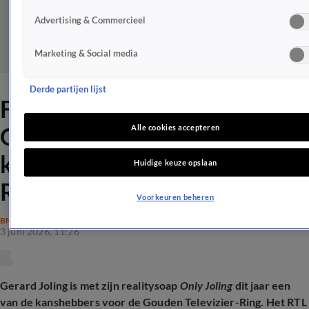
Advertising & Commercieel
Marketing & Social media
Derde partijen lijst
Fantastisch nieuws voor
Gerard: Only Joling maakt
Alle cookies accepteren
kans op Gouden Televizier-
Huidige keuze opslaan
Ring
Voorkeuren beheren
BN'ERS
3 juni 2026, 11:26
Gerard Joling is met zijn realitysoap
Only Joling
dit jaar een
van de kanshebbers voor de Gouden Televizier-Ring. Het RTL