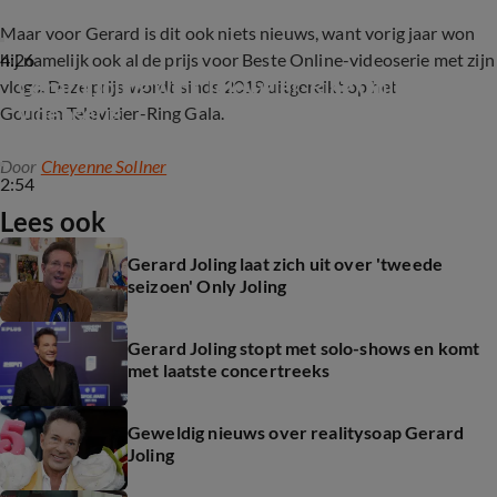
Maar voor Gerard is dit ook niets nieuws, want vorig jaar won
4:26
hij namelijk ook al de prijs voor Beste Online-videoserie met zijn
Gerard Joling wint Televizier-Ring Online-
vlogs. Deze prijs wordt sinds 2019 uitgereikt op het
videoserie
Gouden Televizier-Ring Gala.
Door
Cheyenne Sollner
2:54
Lees ook
Gerard Joling laat zich uit over 'tweede
seizoen' Only Joling
Gerard Joling stopt met solo-shows en komt
met laatste concertreeks
Geweldig nieuws over realitysoap Gerard
Joling