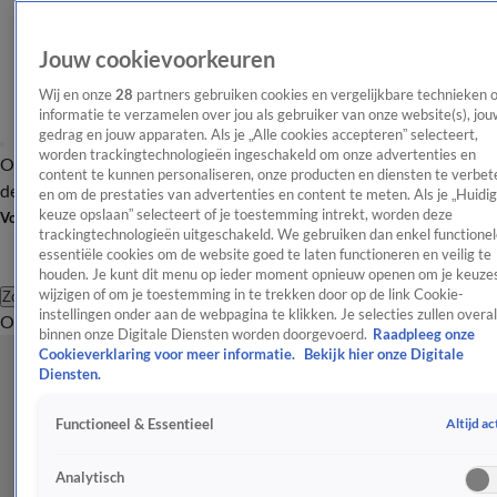
Jouw cookievoorkeuren
Wij en onze
28
partners gebruiken cookies en vergelijkbare technieken 
informatie te verzamelen over jou als gebruiker van onze website(s), jou
gedrag en jouw apparaten. Als je „Alle cookies accepteren” selecteert,
worden trackingtechnologieën ingeschakeld om onze advertenties en
Overzicht
Afleveringen
Tip
Entertainment
BN'ers
TV
Crime
Algemeen
content te kunnen personaliseren, onze producten en diensten te verbet
de redactie
Nieuwsbrief
en om de prestaties van advertenties en content te meten. Als je „Huidi
keuze opslaan” selecteert of je toestemming intrekt, worden deze
Volg Shownieuws
trackingtechnologieën uitgeschakeld. We gebruiken dan enkel functionel
essentiële cookies om de website goed te laten functioneren en veilig te
houden. Je kunt dit menu op ieder moment opnieuw openen om je keuzes
wijzigen of om je toestemming in te trekken door op de link Cookie-
Zoeken
instellingen onder aan de webpagina te klikken. Je selecties zullen overal
Overzicht
Entertainment
Spraakmakend
Reality
Crime
Video's
Afl
binnen onze Digitale Diensten worden doorgevoerd.
Raadpleeg onze
Cookieverklaring voor meer informatie.
Bekijk hier onze Digitale
Diensten.
Altijd ac
Functioneel & Essentieel
Analytisch