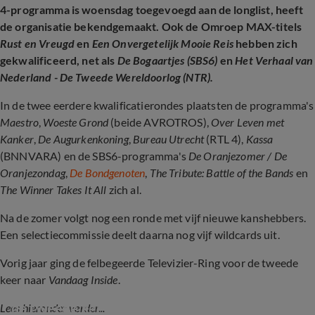
4-programma is woensdag toegevoegd aan de longlist, heeft
de organisatie bekendgemaakt. Ook de Omroep MAX-titels
Rust en Vreugd
en
Een Onvergetelijk Mooie Reis
hebben zich
gekwalificeerd, net als
De Bogaartjes (SBS6)
en
Het Verhaal van
Nederland - De Tweede Wereldoorlog (NTR).
In de twee eerdere kwalificatierondes plaatsten de programma's
Maestro
,
Woeste Grond
(beide AVROTROS),
Over Leven met
Kanker
,
De Augurkenkoning
,
Bureau Utrecht
(RTL 4),
Kassa
(BNNVARA) en de SBS6-programma's
De Oranjezomer / De
Oranjezondag
,
De Bondgenoten
,
The Tribute: Battle of the Bands
en
The Winner Takes It All
zich al.
Na de zomer volgt nog een ronde met vijf nieuwe kanshebbers.
Een selectiecommissie deelt daarna nog vijf wildcards uit.
Vorig jaar ging de felbegeerde Televizier-Ring voor de tweede
keer naar
Vandaag Inside
.
TV-GESCHIEDENIS: Vandaag Inside wint voor 
de tweede keer de Gouden Televizier-Ring!
Lees hieronder verder...