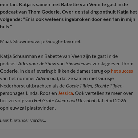
een fan. Katja is samen met Babette van Veen te gast in de
podcast van Thom Goderie
.
Over de stalking onthult Katja het
volgende: "Er is ook weleens ingebroken door een fan in mijn
huis."
Maak Shownieuws je Google-favoriet
Katja Schuurman en Babette van Veen zijn te gast in de
podcast
Alles voor de Show
van
Shownieuws
-verslaggever Thom
Goderie. In de aflevering blikken de dames terug op
het succes
van het nummer
Ademnood
, dat ze samen met Guusje
Nederhorst uitbrachten als de
Goede Tijden, Slechte Tijden
-
personages Linda, Roos en
Jessica
. Ook vertellen ze meer over
het vervolg van
Het Grote Ademnood Discobal
dat eind 2026
opnieuw zal plaatsvinden.
Lees hieronder verder...