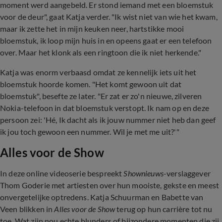
moment werd aangebeld. Er stond iemand met een bloemstuk
voor de deur", gaat Katja verder. "Ik wist niet van wie het kwam,
maar ik zette het in mijn keuken neer, hartstikke mooi
bloemstuk, ik loop mijn huis in en opeens gaat er een telefoon
over. Maar het klonk als een ringtoon die ik niet herkende."
Katja was enorm verbaasd omdat ze kennelijk iets uit het
bloemstuk hoorde komen. "Het komt gewoon uit dat
bloemstuk", besefte ze later. "Er zat er zo'n nieuwe, zilveren
Nokia-telefoon in dat bloemstuk verstopt. Ik nam op en deze
persoon zei: 'Hé, Ik dacht als ik jouw nummer niet heb dan geef
ik jou toch gewoon een nummer. Wil je met me uit?'"
Alles voor de Show
In deze online videoserie bespreekt
Shownieuws
-verslaggever
Thom Goderie met artiesten over hun mooiste, gekste en meest
onvergetelijke optredens. Katja Schuurman en Babette van
Veen blikken in
Alles voor de Show
terug op hun carrière tot nu
toe. Wat zijn nou echte blunders of bijzondere momenten die zij