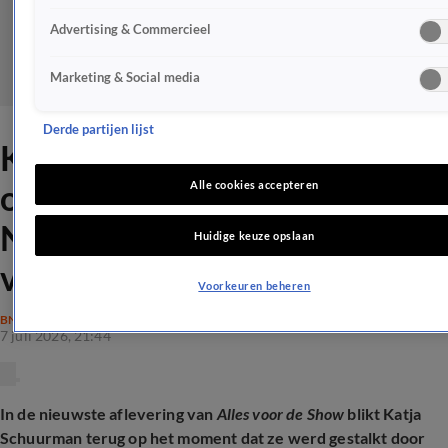
Advertising & Commercieel
Marketing & Social media
Derde partijen lijst
Katja Schuurman blikt terug
op 'enge' stalker: 'Zilveren
Alle cookies accepteren
Nokia-telefoon in bloemstuk
Huidige keuze opslaan
verstopt'
Voorkeuren beheren
BN'ERS
7 juli 2026, 21:44
In de nieuwste aflevering van
Alles voor de Show
blikt Katja
Schuurman terug op het moment dat ze werd gestalkt door