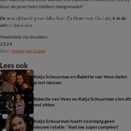
door de jaren heen hebben meegemaakt?
Katja Schuurman en Babette van Veen bij 
De hele aflevering van Alles Voor De Show met Mart zie je in de
Alles voor de Show
video hieronder...
Headerfoto via Smulders
23:24
Door
Nienke van Gessel
Lees ook
Katja Schuurman en Babette van Veen delen
groot nieuws
Babette van Veen en Katja Schuurman zien dit
wel zitten
Katja Schuurman hoeft voorlopig geen
nieuwe relatie: 'Voel me supercompleet'