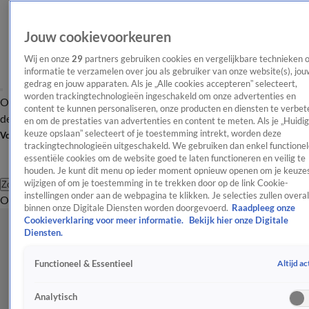
Jouw cookievoorkeuren
Wij en onze
29
partners gebruiken cookies en vergelijkbare technieken 
informatie te verzamelen over jou als gebruiker van onze website(s), jou
gedrag en jouw apparaten. Als je „Alle cookies accepteren” selecteert,
worden trackingtechnologieën ingeschakeld om onze advertenties en
Overzicht
Afleveringen
Tip
Entertainment
BN'ers
TV
Crime
Algemeen
content te kunnen personaliseren, onze producten en diensten te verbet
de redactie
Nieuwsbrief
en om de prestaties van advertenties en content te meten. Als je „Huidi
keuze opslaan” selecteert of je toestemming intrekt, worden deze
Volg Shownieuws
trackingtechnologieën uitgeschakeld. We gebruiken dan enkel functionel
essentiële cookies om de website goed te laten functioneren en veilig te
houden. Je kunt dit menu op ieder moment opnieuw openen om je keuzes
wijzigen of om je toestemming in te trekken door op de link Cookie-
Zoeken
instellingen onder aan de webpagina te klikken. Je selecties zullen overal
Overzicht
Entertainment
Spraakmakend
Reality
Crime
Video's
Afl
binnen onze Digitale Diensten worden doorgevoerd.
Raadpleeg onze
Cookieverklaring voor meer informatie.
Bekijk hier onze Digitale
Diensten.
Altijd ac
Functioneel & Essentieel
Analytisch