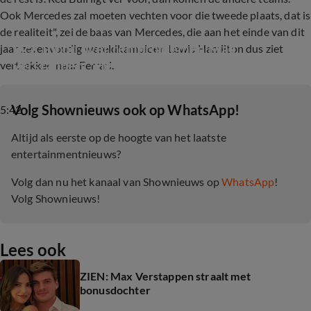
Ook Mercedes zal moeten vechten voor die tweede plaats, dat is
de realiteit", zei de baas van Mercedes, die aan het einde van dit
Jack Plooij over remproblemen Max 
jaar zevenvoudig wereldkampioen Lewis Hamilton dus ziet
Verstappen: ‘Het kan stuk gaan!’
vertrekken naar Ferrari.
‎Volg Shownieuws ook op WhatsApp!
5:42
Altijd als eerste op de hoogte van het laatste
entertainmentnieuws?
Volg dan nu het kanaal van Shownieuws op
WhatsApp
!
Volg Shownieuws!
Lees ook
ZIEN: Max Verstappen straalt met
bonusdochter