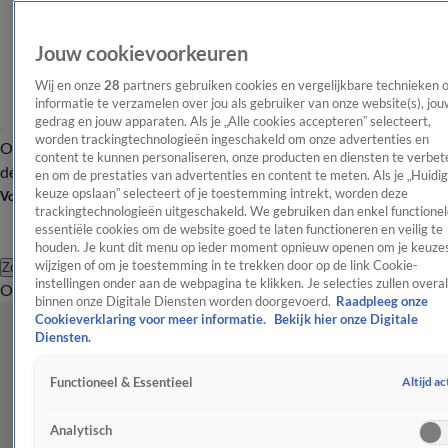
Jouw cookievoorkeuren
Wij en onze
28
partners gebruiken cookies en vergelijkbare technieken 
informatie te verzamelen over jou als gebruiker van onze website(s), jou
gedrag en jouw apparaten. Als je „Alle cookies accepteren” selecteert,
worden trackingtechnologieën ingeschakeld om onze advertenties en
Overzicht
Afleveringen
Tip
Entertainment
BN'ers
TV
Crime
Algemeen
content te kunnen personaliseren, onze producten en diensten te verbet
de redactie
Nieuwsbrief
en om de prestaties van advertenties en content te meten. Als je „Huidi
keuze opslaan” selecteert of je toestemming intrekt, worden deze
Volg Shownieuws
trackingtechnologieën uitgeschakeld. We gebruiken dan enkel functionel
essentiële cookies om de website goed te laten functioneren en veilig te
houden. Je kunt dit menu op ieder moment opnieuw openen om je keuzes
wijzigen of om je toestemming in te trekken door op de link Cookie-
Zoeken
instellingen onder aan de webpagina te klikken. Je selecties zullen overal
Overzicht
Entertainment
Spraakmakend
Reality
Crime
Video's
Afl
binnen onze Digitale Diensten worden doorgevoerd.
Raadpleeg onze
Cookieverklaring voor meer informatie.
Bekijk hier onze Digitale
Diensten.
Altijd ac
Functioneel & Essentieel
Analytisch