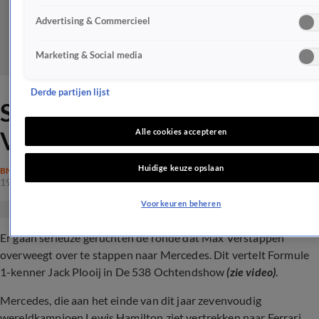
Advertising & Commercieel
Marketing & Social media
Derde partijen lijst
Serieuze geruchten over Max
Verstappen
Alle cookies accepteren
Huidige keuze opslaan
BN'ERS
19 apr 2024, 12:53
Voorkeuren beheren
Er gaan serieuze geruchten de ronde dat Max Verstappen
overweegt over te stappen naar Mercedes. Dit vertelt Formule
1-kenner Jack Plooij in De 538 Ochtendshow
(zie video)
.
Mercedes, die aan het einde van dit jaar zevenvoudig
wereldkampioen Lewis Hamilton ziet vertrekken naar Ferrari,