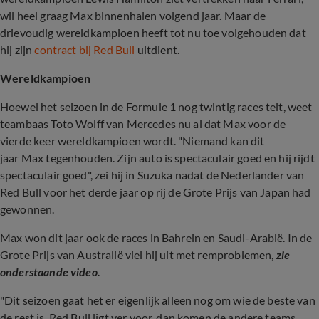
wil heel graag Max binnenhalen volgend jaar. Maar de
drievoudig wereldkampioen heeft tot nu toe volgehouden dat
hij zijn
contract bij Red Bull
uitdient.
Wereldkampioen
Hoewel het seizoen in de Formule 1 nog twintig races telt, weet
teambaas Toto Wolff van Mercedes nu al dat Max voor de
vierde keer wereldkampioen wordt. "Niemand kan dit
jaar Max tegenhouden. Zijn auto is spectaculair goed en hij rijdt
spectaculair goed", zei hij in Suzuka nadat de Nederlander van
Red Bull voor het derde jaar op rij de Grote Prijs van Japan had
gewonnen.
Max won dit jaar ook de races in Bahrein en Saudi-Arabië. In de
Grote Prijs van Australië viel hij uit met remproblemen,
zie
onderstaande video.
"Dit seizoen gaat het er eigenlijk alleen nog om wie de beste van
de rest is. Red Bull ligt ver voor, dan komen de andere teams.