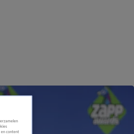
 verzamelen
okies
 en content