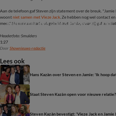
Aan de telefoon gaf Steven zijn statement over de breuk. "Jamie 
woont
niet samen met Vieze Jack
. Ze hebben nog wel contact en 
Relatiebreuk voor Jamie Kames en Vieze Jack
meer."
Shownieuws
had ook gebeld met Jamie, maar zij gaf aan d
Headerfoto: Smulders
1:27
Door
Shownieuws-redactie
Lees ook
Hans Kazàn over Steven en Jamie: 'Ik hoop dat
Staat Steven Kazàn open voor nieuwe relatie
Steven Kazàn bevestigt: 'Vieze Jack en Jamie 