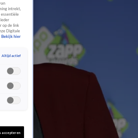
van
ing intrekt,
 essentiële
 ieder
 op de link
nze Digitale
Bekijk hier
Altijd actief
s accepteren