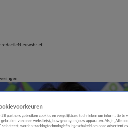
e redactie
Nieuwsbrief
everingen
ookievoorkeuren
e
28
partners gebruiken cookies en vergelijkbare technieken om informatie te
s gebruiker van onze website(s), jouw gedrag en jouw apparaten. Als je „Alle co
” selecteert, worden trackingtechnologieën ingeschakeld om onze advertenties