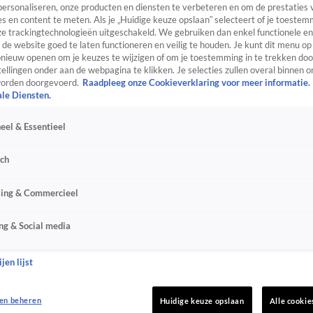
personaliseren, onze producten en diensten te verbeteren en om de prestaties 
s en content te meten. Als je „Huidige keuze opslaan” selecteert of je toestemm
e trackingtechnologieën uitgeschakeld. We gebruiken dan enkel functionele en
de website goed te laten functioneren en veilig te houden. Je kunt dit menu op
ieuw openen om je keuzes te wijzigen of om je toestemming in te trekken door
ellingen onder aan de webpagina te klikken. Je selecties zullen overal binnen o
orden doorgevoerd.
Raadpleeg onze Cookieverklaring voor meer informatie.
ale Diensten.
eel & Essentieel
sch
sing & Commercieel
ng & Social media
jen lijst
en beheren
Huidige keuze opslaan
Alle cookie