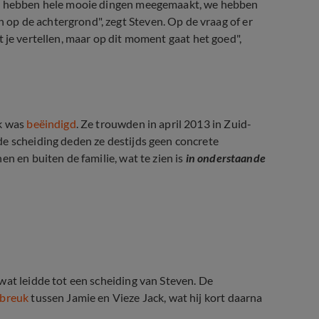
"We hebben hele mooie dingen meegemaakt, we hebben
op de achtergrond", zegt Steven. Op de vraag of er
het je vertellen, maar op dit moment gaat het goed",
jk was
beëindigd
. Ze trouwden in april 2013 in Zuid-
de scheiding deden ze destijds geen concrete
n en buiten de familie, wat te zien is
in onderstaande
 Jamie en Steven Kazan?
wat leidde tot een scheiding van Steven. De
ebreuk
tussen Jamie en Vieze Jack, wat hij kort daarna