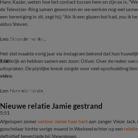
Hans Kazàn, weten hoe het contact tussen hem en zijn ex is. 
de Televizier-Ring samen gewonnen en we werken nog wel samen 
een hereniging in zit, zegt hij: "Als ik een glazen bol had, zou ik 
aldus Steven.
'Vieze Jack is weer terug bij ex'
Lees hieronder verder...
Het stel maakte vorig jaar via Instagram bekend dat hun huweli
1:00
Frankrijk en hebben samen een zoon: Oliver. Over de reden van 
uitspraken. De pijnlijke breuk zorgde voor veel opschudding binne
video
.
Staat er een hereniging op het kerstmenu voor
Lees hieronder verder.
Nieuwe relatie Jamie gestrand
5:51
Afgelopen zomer
verloor Jamie haar hart
aan zanger Vieze Jack, 
goochelaar hintte vorige maand in
Weekend
echter op een
relati
definitief bevestigde bij
Shownieuws.