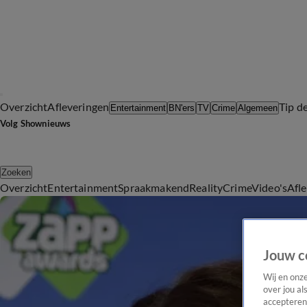
Overzicht
Afleveringen
Tip d
Entertainment
BN'ers
TV
Crime
Algemeen
Volg Shownieuws
Zoeken
Overzicht
Entertainment
Spraakmakend
Reality
Crime
Video's
Afl
Jouw c
Wij en onz
over jou al
accepteren