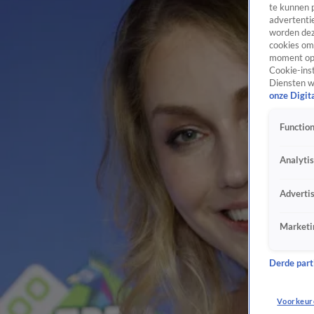
te kunnen 
advertentie
worden dez
cookies om 
moment opn
Cookie-inst
Diensten w
onze Digit
Function
Analyti
Adverti
Marketi
Derde parti
Voorkeur