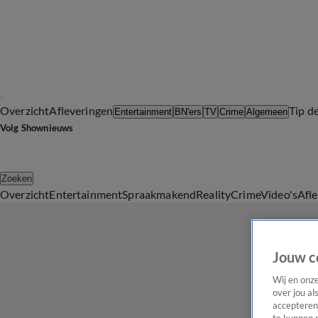
Overzicht
Afleveringen
Tip d
Entertainment
BN'ers
TV
Crime
Algemeen
Volg Shownieuws
Zoeken
Overzicht
Entertainment
Spraakmakend
Reality
Crime
Video's
Afl
Jouw c
Wij en onz
over jou al
accepteren