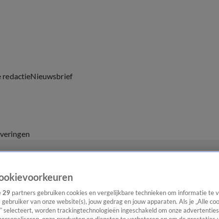
e redactie
Nieuwsbrief
everingen
ookievoorkeuren
e
29
partners gebruiken cookies en vergelijkbare technieken om informatie te
s gebruiker van onze website(s), jouw gedrag en jouw apparaten. Als je „Alle co
” selecteert, worden trackingtechnologieën ingeschakeld om onze advertenties