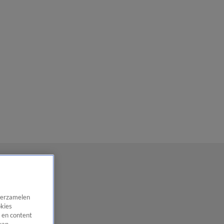
 verzamelen
okies
 en content