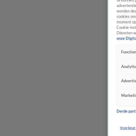
te kunnen 
advertentie
worden dez
cookies om 
moment opn
Cookie-inst
Diensten w
onze Digit
Function
Analyti
Adverti
Marketi
Derde parti
Voorkeur