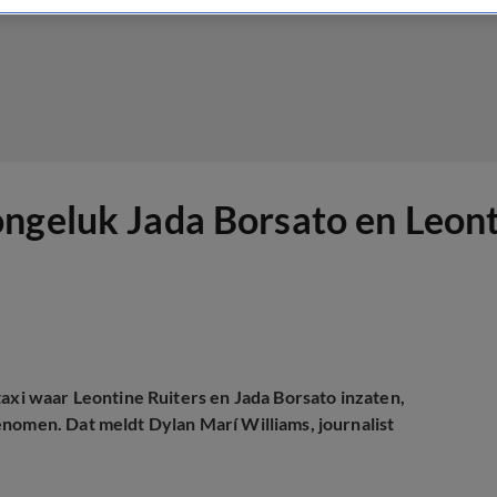
ngeluk Jada Borsato en Leonti
taxi waar Leontine Ruiters en Jada Borsato inzaten,
enomen. Dat meldt Dylan Marí Williams, journalist