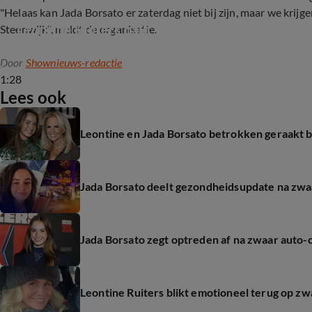
"Helaas kan Jada Borsato er zaterdag niet bij zijn, maar we krij
Leontine Ruiters pakt werk weer op na heftig 
Steenwijk", meldt de organisatie.
Door
Shownieuws-redactie
1:28
Lees ook
Leontine en Jada Borsato betrokken geraakt 
Jada Borsato deelt gezondheidsupdate na zwa
Jada Borsato zegt optreden af na zwaar auto-
Leontine Ruiters blikt emotioneel terug op z