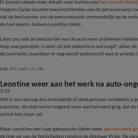
Er komen steeds meer details naar buiten over
het verschrikkeli
Volgens Dylan zouden twee inzittenden van de personenauto na d
dat de bestuurder van de personenauto vermoedelijk op de verke
de taxi waarin Jada en Leontine zaten.
Later zou ook de bestuurder van de auto voor problemen hebben
hulp was gebracht, is later uit het ziekenhuis ontsnapt", aldus de 
de journalist, waardoor er nog wordt onderzocht wat er precies 
Leontine en Jada Borsato betrokken geraakt bij
Lees hieronder verder.
Leontine weer aan het werk na auto-onge
1:12
Het is vooralsnog dus onduidelijk of deze persoon inmiddels is
Leontine, die vlak na het ongeluk weer aan het werk ging, dat d
achter het stuur zat.
Waar Leontine met haar gekneusde ribben weer
aan het werk gi
de line-up van de festiviteiten rondom de Alkmaar Pride. De za