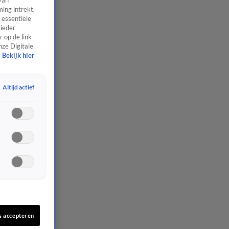
van
ing intrekt,
 essentiële
 ieder
 op de link
nze Digitale
Bekijk hier
Altijd actief
s accepteren