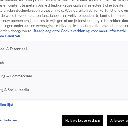
personaliseren, onze producten en diensten te verbeteren en om de prestaties 
s en content te meten. Als je „Huidige keuze opslaan” selecteert of je toestemm
e trackingtechnologieën uitgeschakeld. We gebruiken dan enkel functionele en
de website goed te laten functioneren en veilig te houden. Je kunt dit menu op
ieuw openen om je keuzes te wijzigen of om je toestemming in te trekken door
ellingen onder aan de webpagina te klikken. Je selecties zullen overal binnen o
orden doorgevoerd.
Raadpleeg onze Cookieverklaring voor meer informatie.
ale Diensten.
eel & Essentieel
sch
sing & Commercieel
ng & Social media
jen lijst
en beheren
Huidige keuze opslaan
Alle cookie