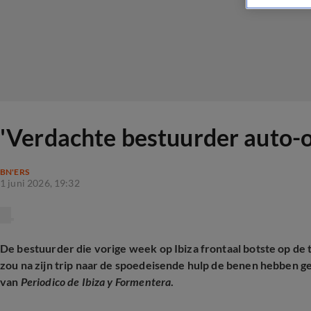
'Verdachte bestuurder auto-o
BN'ERS
1 juni 2026, 19:32
De bestuurder die vorige week op Ibiza frontaal botste op de 
zou na zijn trip naar de spoedeisende hulp de benen hebben g
van
Periodico de Ibiza y Formentera
.