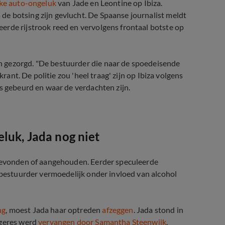
jke auto-ongeluk
van Jade en Leontine op Ibiza.
e botsing zijn gevlucht. De Spaanse journalist meldt
erde rijstrook reed en vervolgens frontaal botste op
 gezorgd. "De bestuurder die naar de spoedeisende
krant. De politie zou 'heel traag' zijn op Ibiza volgens
is gebeurd en waar de verdachten zijn.
 ernstig verkeersongeluk
luk, Jada nog niet
 gevonden of aangehouden. Eerder speculeerde
e bestuurder vermoedelijk onder invloed van alcohol
ng
, moest Jada haar optreden
afzeggen
. Jada stond in
ngeres werd
vervangen door Samantha Steenwijk
.