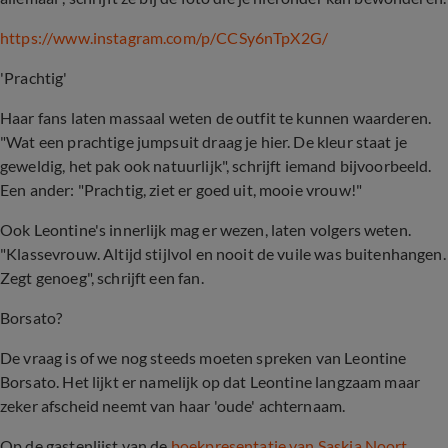
https://www.instagram.com/p/CCSy6nTpX2G/
'Prachtig'
Haar fans laten massaal weten de outfit te kunnen waarderen.
"Wat een prachtige jumpsuit draag je hier. De kleur staat je
geweldig, het pak ook natuurlijk", schrijft iemand bijvoorbeeld.
Een ander: "Prachtig, ziet er goed uit, mooie vrouw!"
Ook Leontine's innerlijk mag er wezen, laten volgers weten.
"Klassevrouw. Altijd stijlvol en nooit de vuile was buitenhangen.
Zegt genoeg", schrijft een fan.
Borsato?
De vraag is of we nog steeds moeten spreken van Leontine
Borsato. Het lijkt er namelijk op dat Leontine langzaam maar
zeker afscheid neemt van haar 'oude' achternaam.
Op de gastenlijst van de
boekpresentatie van Saskia Noort