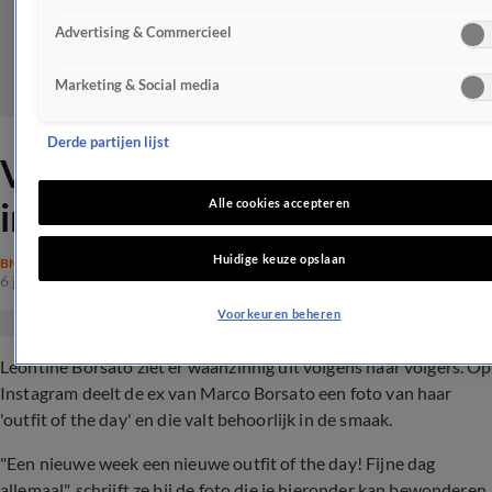
Advertising & Commercieel
Marketing & Social media
Derde partijen lijst
Volgers Leontine onder de
indruk van uiterlijk
Alle cookies accepteren
Huidige keuze opslaan
BN'ERS
6 juli 2020, 13:07
Voorkeuren beheren
Leontine Borsato ziet er waanzinnig uit volgens haar volgers. Op
Instagram deelt de ex van Marco Borsato een foto van haar
'outfit of the day' en die valt behoorlijk in de smaak.
"Een nieuwe week een nieuwe outfit of the day! Fijne dag
allemaal", schrijft ze bij de foto die je hieronder kan bewonderen.