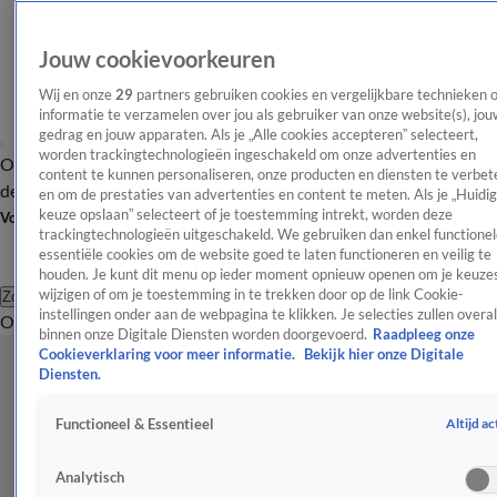
Jouw cookievoorkeuren
Wij en onze
29
partners gebruiken cookies en vergelijkbare technieken 
informatie te verzamelen over jou als gebruiker van onze website(s), jou
gedrag en jouw apparaten. Als je „Alle cookies accepteren” selecteert,
worden trackingtechnologieën ingeschakeld om onze advertenties en
Overzicht
Afleveringen
Tip
Entertainment
BN'ers
TV
Crime
Algemeen
content te kunnen personaliseren, onze producten en diensten te verbet
de redactie
Nieuwsbrief
en om de prestaties van advertenties en content te meten. Als je „Huidi
keuze opslaan” selecteert of je toestemming intrekt, worden deze
Volg Shownieuws
trackingtechnologieën uitgeschakeld. We gebruiken dan enkel functionel
essentiële cookies om de website goed te laten functioneren en veilig te
houden. Je kunt dit menu op ieder moment opnieuw openen om je keuzes
wijzigen of om je toestemming in te trekken door op de link Cookie-
Zoeken
instellingen onder aan de webpagina te klikken. Je selecties zullen overal
Overzicht
Entertainment
Spraakmakend
Reality
Crime
Video's
Afl
binnen onze Digitale Diensten worden doorgevoerd.
Raadpleeg onze
Cookieverklaring voor meer informatie.
Bekijk hier onze Digitale
Diensten.
Altijd ac
Functioneel & Essentieel
Analytisch