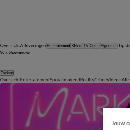
Overzicht
Afleveringen
Tip d
Entertainment
BN'ers
TV
Crime
Algemeen
Volg Shownieuws
Zoeken
Overzicht
Entertainment
Spraakmakend
Reality
Crime
Video's
Afl
Jouw c