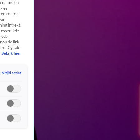
 verzamelen
okies
 en content
van
ing intrekt,
 essentiële
 ieder
 op de link
nze Digitale
Bekijk hier
Altijd actief