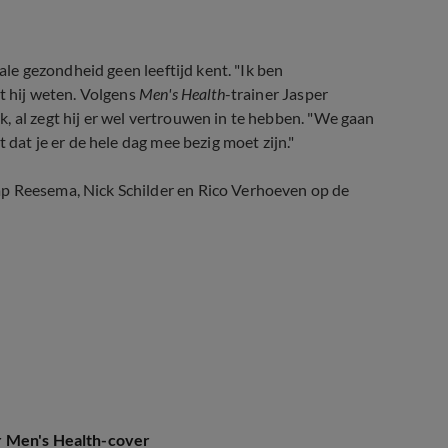
Health (Radio 10)
tale gezondheid geen leeftijd kent. "Ik ben
et hij weten. Volgens
Men's Health
-trainer Jasper
, al zegt hij er wel vertrouwen in te hebben. "We gaan
 dat je er de hele dag mee bezig moet zijn."
ap Reesema, Nick Schilder en Rico Verhoeven op de
r Men's Health-cover