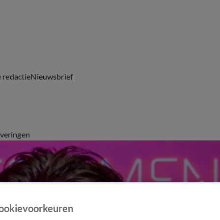
e redactie
Nieuwsbrief
everingen
ookievoorkeuren