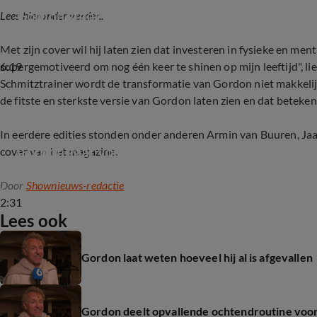
Gordon staat in oktober op de cover van Men's 
Lees hieronder verder...
Met zijn cover wil hij laten zien dat investeren in fysieke en men
6:19
supergemotiveerd om nog één keer te shinen op mijn leeftijd", li
Schmitztrainer wordt de transformatie van Gordon niet makkelijk
de fitste en sterkste versie van Gordon laten zien en dat betekent
In eerdere edities stonden onder anderen Armin van Buuren, Ja
Gordon gaat voor de Men's Health-cover
cover van het magazine.
Door
Shownieuws-redactie
2:31
Lees ook
Gordon laat weten hoeveel hij al is afgevallen
Gordon deelt opvallende ochtendroutine voo