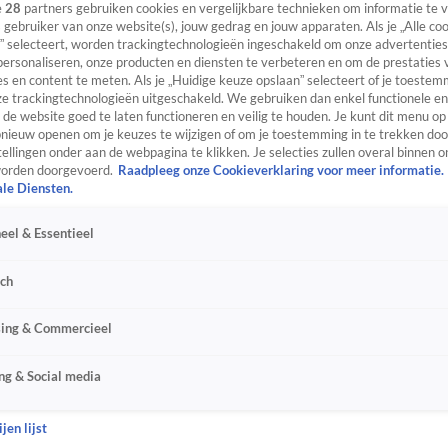
e
28
partners gebruiken cookies en vergelijkbare technieken om informatie te
s gebruiker van onze website(s), jouw gedrag en jouw apparaten. Als je „Alle co
” selecteert, worden trackingtechnologieën ingeschakeld om onze advertenties
personaliseren, onze producten en diensten te verbeteren en om de prestaties 
s en content te meten. Als je „Huidige keuze opslaan” selecteert of je toestemm
e trackingtechnologieën uitgeschakeld. We gebruiken dan enkel functionele en
de website goed te laten functioneren en veilig te houden. Je kunt dit menu op
ieuw openen om je keuzes te wijzigen of om je toestemming in te trekken door
ellingen onder aan de webpagina te klikken. Je selecties zullen overal binnen o
orden doorgevoerd.
Raadpleeg onze Cookieverklaring voor meer informatie.
ale Diensten.
eel & Essentieel
sch
sing & Commercieel
ng & Social media
jen lijst