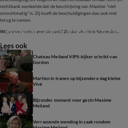
rechtbank oordeelde dat de beschrijving van Maxime "niet
onrechtmatig" is. Zij hoeft de beschuldigingen dan ook niet
terug te nemen.
Shownieuws-tafel over rechtszaak Maxime
Wil je meer weten over de zaak? Zie dan de video hieronder...
Lees ook
8:59
Chateau Meiland VIPS-kijker schrikt van
Gordon
Martien in tranen op bijzondere dag kleine
Vivé
Bijzonder moment voor gezin Maxime
Meiland
Verrassende wending in zaak rondom
Maxime Meiland