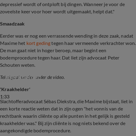
depressief wordt of ontploft bij dingen. Wanneer je voor de
zoveelste keer voor hoer wordt uitgemaakt, helpt dat."
Smaadzaak
Eerder was er nog een verrassende wending in deze zaak, nadat
Maxime het
kort geding
tegen haar vermeende verkrachter won.
De man gaat niet in hoger beroep, maar begint een
bodemprocedure tegen haar. Dat liet zijn advocaat Peter
Schouten weten.
Vermeende verkrachter Maxime gaat niet in 
hoger beroep
Tekst gaat verder onder de video.
'Kraakhelder'
1:33
Slachtofferadvocaat Sébas Diekstra, die Maxime bijstaat, liet in
een korte reactie weten dat in zijn ogen "het vonnis van de
rechtbank waarin cliënte op alle punten in het gelijk is gesteld
kraakhelder was." Bij zijn cliënte is nog niets bekend over de
aangekondigde bodemprocedure.