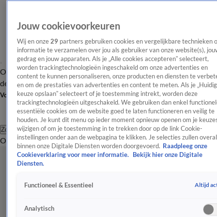
Jouw cookievoorkeuren
Wij en onze
29
partners gebruiken cookies en vergelijkbare technieken 
informatie te verzamelen over jou als gebruiker van onze website(s), jou
gedrag en jouw apparaten. Als je „Alle cookies accepteren” selecteert,
worden trackingtechnologieën ingeschakeld om onze advertenties en
Overzicht
Afleveringen
Tip
Entertainment
BN'ers
TV
Crime
Algemeen
content te kunnen personaliseren, onze producten en diensten te verbet
de redactie
Nieuwsbrief
en om de prestaties van advertenties en content te meten. Als je „Huidi
keuze opslaan” selecteert of je toestemming intrekt, worden deze
Volg Shownieuws
trackingtechnologieën uitgeschakeld. We gebruiken dan enkel functionel
essentiële cookies om de website goed te laten functioneren en veilig te
houden. Je kunt dit menu op ieder moment opnieuw openen om je keuzes
wijzigen of om je toestemming in te trekken door op de link Cookie-
Zoeken
instellingen onder aan de webpagina te klikken. Je selecties zullen overal
Overzicht
Entertainment
Spraakmakend
Reality
Crime
Video's
Afl
binnen onze Digitale Diensten worden doorgevoerd.
Raadpleeg onze
Cookieverklaring voor meer informatie.
Bekijk hier onze Digitale
Diensten.
Altijd ac
Functioneel & Essentieel
Analytisch