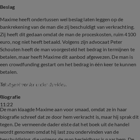
Beslag
Maxime heeft ondertussen wel beslag laten leggen op de
bankrekening van de man die zij beschuldigt van verkrachting.
Zij heeft dit gedaan omdat de man de proceskosten, ruim 4100
euro, nog niet heeft betaald. Volgens zijn advocaat Peter
Schouten heeft de man voorgesteld het bedrag in termijnen te
betalen, maar heeft Maxime dit aanbod afgewezen. De man is
een crowdfunding gestart om het bedrag in één keer te kunnen
betalen.
Shownieuws-tafel over verrassende wending 
in zaak rondom Maxime
Tekst gaat verder onder de video.
Biografie
11:22
De man klaagde Maxime aan voor smaad, omdat ze in haar
biografie schreef dat ze door hem verkracht is, maar hij sprak dit
tegen. De vermeende dader eiste dat het boek uit de handel
wordt genomen omdat hij last zou ondervinden van de
beschuldiging, die volgens de man herleidbaar is naar hem. De