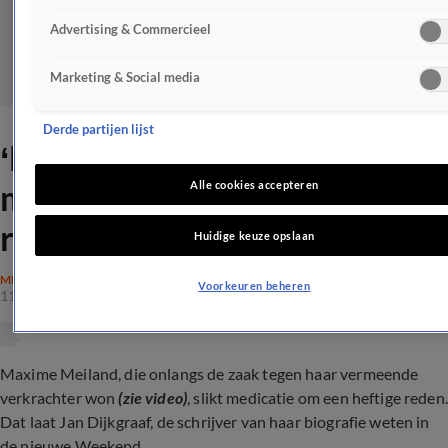
Advertising & Commercieel
Marketing & Social media
Derde partijen lijst
‘Maxime Meiland slikt
medicatie om deze heftige
Alle cookies accepteren
reden’
Huidige keuze opslaan
MEILAND
Voorkeuren beheren
11 apr 2024, 16:30
Maxime Meiland, die onlangs de zaak tegen haar vermeende
verkrachter won
(zie video)
, slikt medicatie om een heftige reden.
Dat laat Jan Dijkgraaf, de schrijver van haar biografie weten in
de nieuwe Weekend.