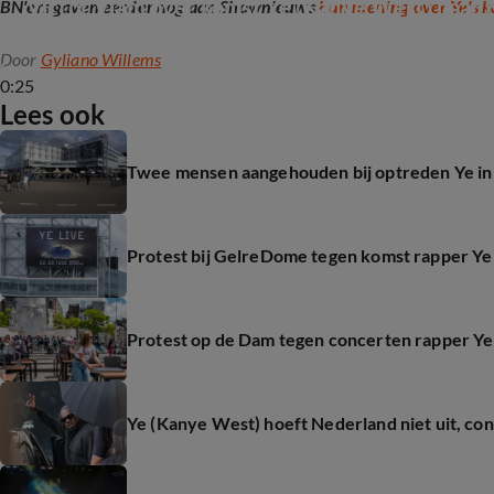
Victor Vlam over komst Ye (Kanye West) naar 
BN'ers gaven eerder nog aan Shownieuws
hun mening over Ye's 
Door
Gyliano Willems
0:25
Lees ook
Twee mensen aangehouden bij optreden Ye i
Protest bij GelreDome tegen komst rapper Ye
Protest op de Dam tegen concerten rapper Y
Ye (Kanye West) hoeft Nederland niet uit, co