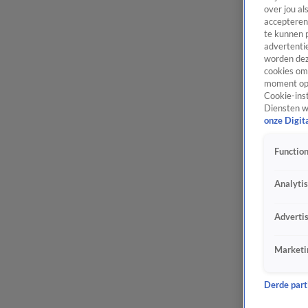
over jou al
accepteren
te kunnen 
advertentie
worden dez
cookies om 
moment opn
Cookie-inst
Diensten w
onze Digit
Function
Analyti
Adverti
Marketi
Derde parti