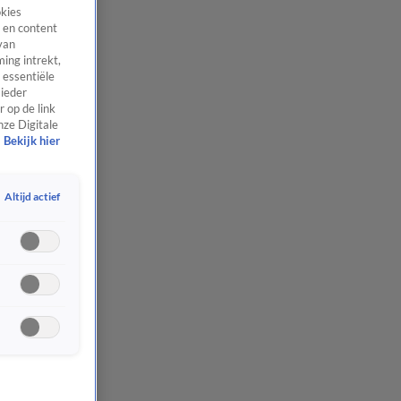
okies
 en content
van
ing intrekt,
 essentiële
 ieder
 op de link
nze Digitale
Bekijk hier
Altijd actief