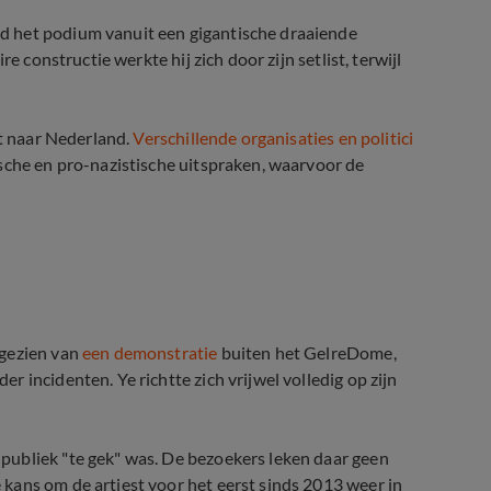
d het podium vanuit een gigantische draaiende
e constructie werkte hij zich door zijn setlist, terwijl
st naar Nederland.
Verschillende organisaties en politici
sche en pro-nazistische uitspraken, waarvoor de
om komst Ye (Kanye West) tegen te 
fgezien van
een demonstratie
buiten het GelreDome,
der incidenten. Ye richtte zich vrijwel volledig op zijn
publiek "te gek" was. De bezoekers leken daar geen
kans om de artiest voor het eerst sinds 2013 weer in