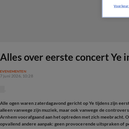
Voorkeur
Alles over eerste concert Ye 
EVENEMENTEN
7 juni 2026, 10:28
Alle ogen waren zaterdagavond gericht op Ye tijdens zijn eerst
alleen vanwege zijn muziek, maar ook vanwege de controvers
Arnhem voorafgaand aan het optreden met zich meebracht. Op
opvallend andere aanpak: geen provocerende uitspraken of pol