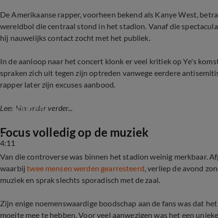
De Amerikaanse rapper, voorheen bekend als Kanye West, betra
wereldbol die centraal stond in het stadion. Vanaf die spectaculair
hij nauwelijks contact zocht met het publiek.
In de aanloop naar het concert klonk er veel kritiek op Ye's kom
spraken zich uit tegen zijn optreden vanwege eerdere antisemiti
rapper later zijn excuses aanbood.
Centraal Joods Overleg spant kort geding aan 
houden
Lees hieronder verder...
Focus volledig op de muziek
4:11
Van die controverse was binnen het stadion weinig merkbaar. A
waarbij
twee mensen werden gearresteerd
, verliep de avond zon
muziek en sprak slechts sporadisch met de zaal.
Zijn enige noemenswaardige boodschap aan de fans was dat het 
moeite mee te hebben. Voor veel aanwezigen was het een unieke 