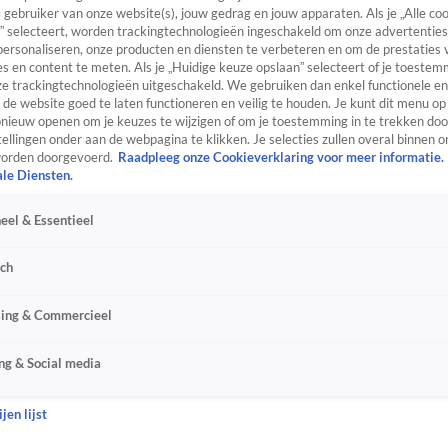
s gebruiker van onze website(s), jouw gedrag en jouw apparaten. Als je „Alle co
” selecteert, worden trackingtechnologieën ingeschakeld om onze advertenties
personaliseren, onze producten en diensten te verbeteren en om de prestaties 
s en content te meten. Als je „Huidige keuze opslaan” selecteert of je toestemm
e trackingtechnologieën uitgeschakeld. We gebruiken dan enkel functionele en
de website goed te laten functioneren en veilig te houden. Je kunt dit menu op
ieuw openen om je keuzes te wijzigen of om je toestemming in te trekken door
ellingen onder aan de webpagina te klikken. Je selecties zullen overal binnen o
orden doorgevoerd.
Raadpleeg onze Cookieverklaring voor meer informatie.
ale Diensten.
eel & Essentieel
sch
sing & Commercieel
ng & Social media
jen lijst