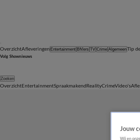
Overzicht
Afleveringen
Tip d
Entertainment
BN'ers
TV
Crime
Algemeen
Volg Shownieuws
Zoeken
Overzicht
Entertainment
Spraakmakend
Reality
Crime
Video's
Afl
Jouw c
Wij en onz