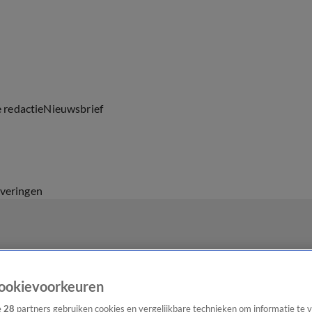
e redactie
Nieuwsbrief
everingen
ookievoorkeuren
e
28
partners gebruiken cookies en vergelijkbare technieken om informatie te