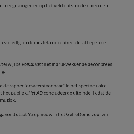
d meegezongen en op het veld ontstonden meerdere
h volledig op de muziek concentreerde, al liepen de
 terwijl
de Volkskrant
het indrukwekkende decor prees
ng.
 de rapper "onweerstaanbaar" in het spectaculaire
t het publiek.
Het AD
concludeerde uiteindelijk dat de
 muziek.
agavond staat Ye opnieuw in het GelreDome voor zijn