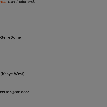
Nederland
komst
naar Nederland.
n GelreDome
e (Kanye West)
ncerten gaan door