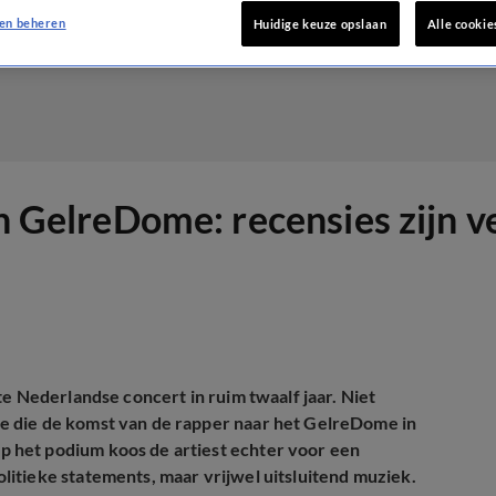
en beheren
Huidige keuze opslaan
Alle cookie
in GelreDome: recensies zijn v
e Nederlandse concert in ruim twaalf jaar. Niet
e die de komst van de rapper naar het GelreDome in
 het podium koos de artiest echter voor een
itieke statements, maar vrijwel uitsluitend muziek.