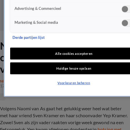
Advertising & Commercieel
Marketing & Social media
Derde partijen lijst
Naomi van As geeft update
over Sven Kramer en zijn
Alle cookies accepteren
vader
Huidige keuze opslaan
NIEUWS
Voorkeuren beheren
17 okt 2019, 13:26
Volgens Naomi van As gaat het gelukkig weer heel wat beter
met haar vriend Sven Kramer en haar schoonvader Yep Kramer.
Zowel Sven als zijn vader raakten vorige week gewond na een
fietsongeluk. Yep kwam afgelopen donderdag in
botsing met