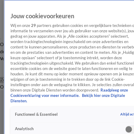
Jouw cookievoorkeuren
Wij en onze
29
partners gebruiken cookies en vergelijkbare technieken 
informatie te verzamelen over jou als gebruiker van onze website(s), jou
gedrag en jouw apparaten. Als je „Alle cookies accepteren” selecteert,
worden trackingtechnologieën ingeschakeld om onze advertenties en
Overzicht
Afleveringen
Tip
Entertainment
BN'ers
TV
Crime
Algemeen
content te kunnen personaliseren, onze producten en diensten te verbet
de redactie
Nieuwsbrief
en om de prestaties van advertenties en content te meten. Als je „Huidi
keuze opslaan” selecteert of je toestemming intrekt, worden deze
Volg Shownieuws
trackingtechnologieën uitgeschakeld. We gebruiken dan enkel functionel
essentiële cookies om de website goed te laten functioneren en veilig te
houden. Je kunt dit menu op ieder moment opnieuw openen om je keuzes
wijzigen of om je toestemming in te trekken door op de link Cookie-
Zoeken
instellingen onder aan de webpagina te klikken. Je selecties zullen overal
Overzicht
Entertainment
Spraakmakend
Reality
Crime
Video's
Afl
binnen onze Digitale Diensten worden doorgevoerd.
Raadpleeg onze
Cookieverklaring voor meer informatie.
Bekijk hier onze Digitale
Diensten.
Altijd ac
Functioneel & Essentieel
Analytisch