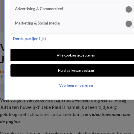
Advertising & Commercieel
Marketing & Social media
Derde partijen lijst
Volgers Jake Paul: 'Vraag
Jutta ten huwelijk'
Alle cookies accepteren
Huidige keuze opslaan
NIEUWS
10 juli 2023, 14:05
Voorkeuren beheren
Veel volgers van Jake Paul zijn het over een ding eens: 'Vraag
Jutta ten huwelijk!' Jake Paul is namelijk al een tijdje erg
gelukkig met schaatster Jutta Leerdam,
zie video bovenaan aan
de pagina.
De vele reacties van zijn volgers die Jake Paul oproepen tot een