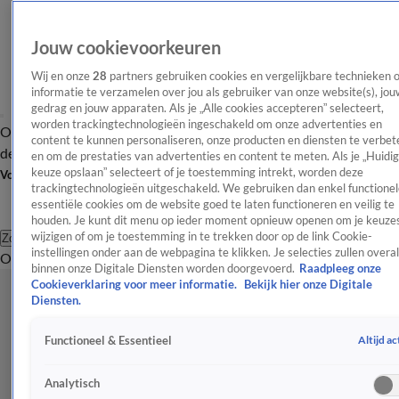
Jouw cookievoorkeuren
Wij en onze
28
partners gebruiken cookies en vergelijkbare technieken 
informatie te verzamelen over jou als gebruiker van onze website(s), jou
gedrag en jouw apparaten. Als je „Alle cookies accepteren” selecteert,
worden trackingtechnologieën ingeschakeld om onze advertenties en
Overzicht
Afleveringen
Tip
Entertainment
BN'ers
TV
Crime
Algemeen
content te kunnen personaliseren, onze producten en diensten te verbet
de redactie
Nieuwsbrief
en om de prestaties van advertenties en content te meten. Als je „Huidi
keuze opslaan” selecteert of je toestemming intrekt, worden deze
Volg Shownieuws
trackingtechnologieën uitgeschakeld. We gebruiken dan enkel functionel
essentiële cookies om de website goed te laten functioneren en veilig te
houden. Je kunt dit menu op ieder moment opnieuw openen om je keuzes
wijzigen of om je toestemming in te trekken door op de link Cookie-
Zoeken
instellingen onder aan de webpagina te klikken. Je selecties zullen overal
Overzicht
Entertainment
Spraakmakend
Reality
Crime
Video's
Afl
binnen onze Digitale Diensten worden doorgevoerd.
Raadpleeg onze
Cookieverklaring voor meer informatie.
Bekijk hier onze Digitale
Diensten.
Altijd ac
Functioneel & Essentieel
Analytisch