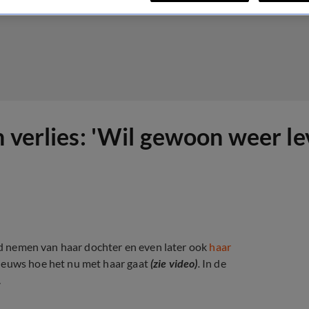
 verlies: 'Wil gewoon weer le
eid nemen van haar dochter en even later ook
haar
nieuws hoe het nu met haar gaat
(zie video)
.
In de
.