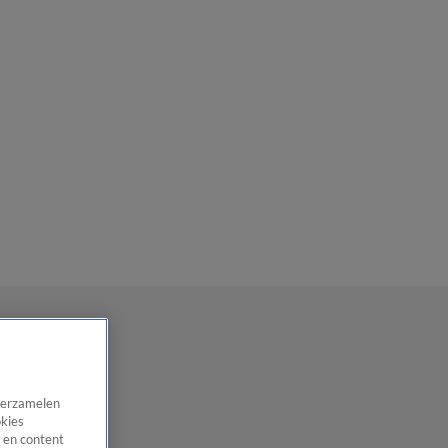
 verzamelen
okies
 en content