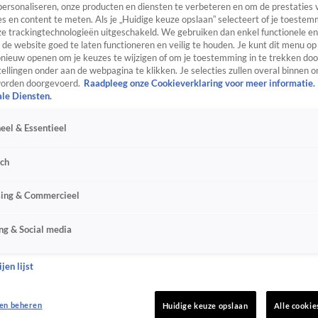
personaliseren, onze producten en diensten te verbeteren en om de prestaties 
s en content te meten. Als je „Huidige keuze opslaan” selecteert of je toestemm
e trackingtechnologieën uitgeschakeld. We gebruiken dan enkel functionele en
de website goed te laten functioneren en veilig te houden. Je kunt dit menu op
ieuw openen om je keuzes te wijzigen of om je toestemming in te trekken door
ellingen onder aan de webpagina te klikken. Je selecties zullen overal binnen o
orden doorgevoerd.
Raadpleeg onze Cookieverklaring voor meer informatie.
ale Diensten.
eel & Essentieel
sch
sing & Commercieel
ng & Social media
jen lijst
en beheren
Huidige keuze opslaan
Alle cookie