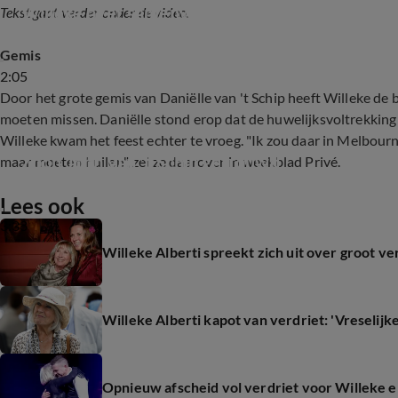
Willeke over samenwerking met De Bevers
Tekst gaat verder onder de video.
Gemis
2:05
Door het grote gemis van Daniëlle van 't Schip heeft Willeke de 
moeten missen. Daniëlle stond erop dat de huwelijksvoltrekking
Willeke kwam het feest echter te vroeg. "Ik zou daar in Melbou
Zoon John van 't Schip getrouwd
maar moeten huilen", zei ze daarover in weekblad Privé.
Lees ook
3:38
Willeke Alberti spreekt zich uit over groot ver
Willeke Alberti kapot van verdriet: 'Vreselijke 
Opnieuw afscheid vol verdriet voor Willeke 