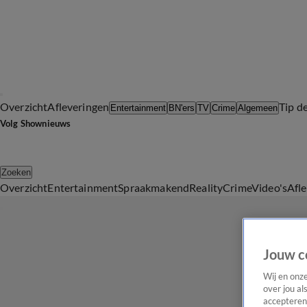
Overzicht
Afleveringen
Tip d
Entertainment
BN'ers
TV
Crime
Algemeen
Volg Shownieuws
Zoeken
Overzicht
Entertainment
Spraakmakend
Reality
Crime
Video's
Afl
Jouw c
Wij en onz
over jou al
accepteren