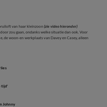
bruiloft van haar kleinzoon
(zie video hieronder)
 door zou gaan, ondanks welke situatie dan ook. Voor
rne, de woon-en werkplaats van Davey en Casey, alleen
lies
tijd'
en Johnny