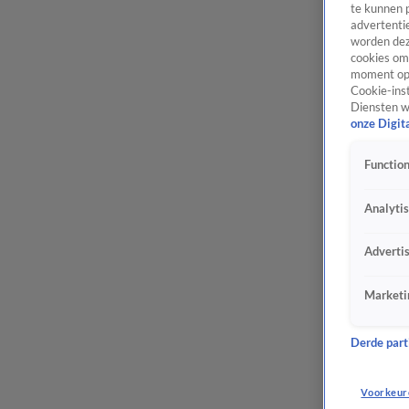
te kunnen 
advertentie
worden dez
cookies om 
moment opn
Cookie-inst
Diensten w
onze Digit
Function
Analyti
Adverti
Marketi
Derde parti
Voorkeur