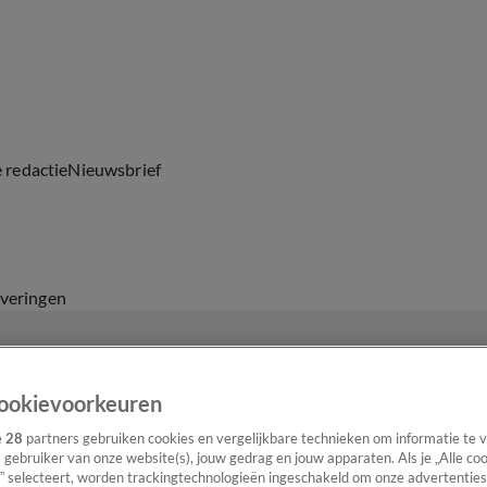
e redactie
Nieuwsbrief
everingen
ookievoorkeuren
e
28
partners gebruiken cookies en vergelijkbare technieken om informatie te
s gebruiker van onze website(s), jouw gedrag en jouw apparaten. Als je „Alle co
” selecteert, worden trackingtechnologieën ingeschakeld om onze advertenties