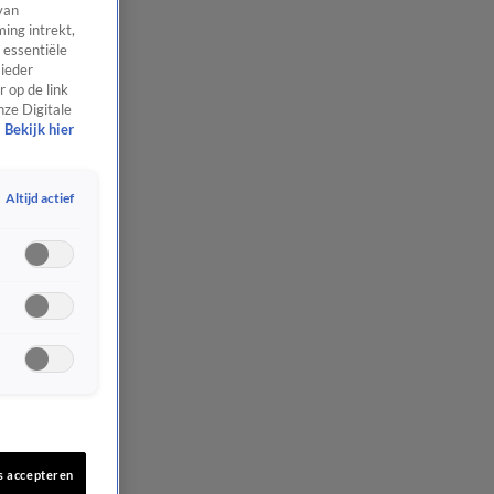
van
ing intrekt,
 essentiële
 ieder
 op de link
nze Digitale
Bekijk hier
Altijd actief
s accepteren