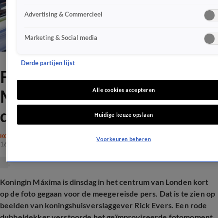
Advertising & Commercieel
Marketing & Social media
Derde partijen lijst
Fotomoment poserende
Máxima verstoord door rode
Alle cookies accepteren
dubbeldekker
Huidige keuze opslaan
KONINKLIJK HUIS
Voorkeuren beheren
16 juni 2026, 20:17
Koningin Máxima is dinsdag in het centrum van Londen kort
op de foto gegaan voor de meegereisde pers. Dat is te zien op
beelden van koningshuisverslaggever Rick Evers. Een rode
dubbeldekker verstoorde het geïmproviseerde fotomoment