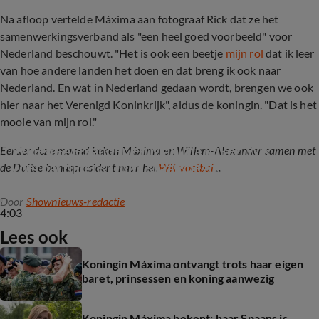
Na afloop vertelde Máxima aan fotograaf Rick dat ze het
samenwerkingsverband als "een heel goed voorbeeld" voor
Nederland beschouwt. "Het is ook een beetje
mijn rol
dat ik leer
van hoe andere landen het doen en dat breng ik ook naar
Nederland. En wat in Nederland gedaan wordt, brengen we ook
hier naar het Verenigd Koninkrijk", aldus de koningin. "Dat is het
mooie van mijn rol."
Willem-Alexander en Máxima kijken WK 
Eerder deze maand keken Máxima en Willem-Alexander samen met
voetbal tijdens Duits staatsbezoek
de Duitse bondspresident naar het
WK voetbal
...
Door
Shownieuws-redactie
4:03
Lees ook
Koningin Máxima ontvangt trots haar eigen
baret, prinsessen en koning aanwezig
Koningin Máxima bekent: haar Spaans is