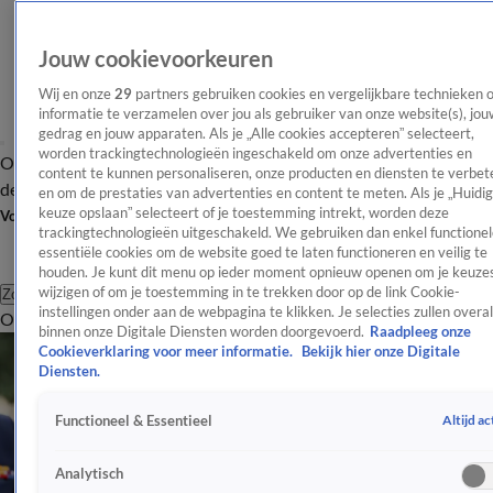
Jouw cookievoorkeuren
Wij en onze
29
partners gebruiken cookies en vergelijkbare technieken 
informatie te verzamelen over jou als gebruiker van onze website(s), jou
gedrag en jouw apparaten. Als je „Alle cookies accepteren” selecteert,
worden trackingtechnologieën ingeschakeld om onze advertenties en
Overzicht
Afleveringen
Tip
Entertainment
BN'ers
TV
Crime
Algemeen
content te kunnen personaliseren, onze producten en diensten te verbet
de redactie
Nieuwsbrief
en om de prestaties van advertenties en content te meten. Als je „Huidi
keuze opslaan” selecteert of je toestemming intrekt, worden deze
Volg Shownieuws
trackingtechnologieën uitgeschakeld. We gebruiken dan enkel functionel
essentiële cookies om de website goed te laten functioneren en veilig te
houden. Je kunt dit menu op ieder moment opnieuw openen om je keuzes
wijzigen of om je toestemming in te trekken door op de link Cookie-
Zoeken
instellingen onder aan de webpagina te klikken. Je selecties zullen overal
Overzicht
Entertainment
Spraakmakend
Reality
Crime
Video's
Afl
binnen onze Digitale Diensten worden doorgevoerd.
Raadpleeg onze
Cookieverklaring voor meer informatie.
Bekijk hier onze Digitale
Diensten.
Altijd ac
Functioneel & Essentieel
Analytisch