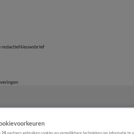
e redactie
Nieuwsbrief
everingen
ookievoorkeuren
e
28
partners gebruiken cookies en vergelijkbare technieken om informatie te