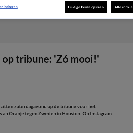
en beheren
Huidige keuze opslaan
Alle cookie
 op tribune: 'Zó mooi!'
zitten zaterdagavond op de tribune voor het
jd van Oranje tegen Zweden in Houston. Op Instagram