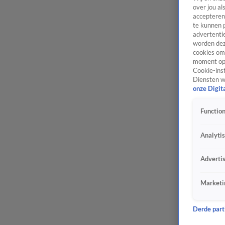
over jou al
accepteren
te kunnen 
advertentie
worden dez
cookies om 
moment opn
Cookie-inst
Diensten w
onze Digit
Function
Analyti
Adverti
Marketi
Derde parti