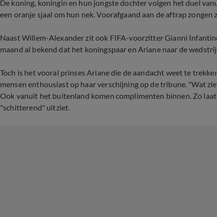
De koning, koningin en hun jongste dochter volgen het duel vanu
een oranje sjaal om hun nek. Voorafgaand aan de aftrap zongen 
Naast Willem-Alexander zit ook FIFA-voorzitter Gianni Infantin
maand al bekend dat het koningspaar en Ariane naar de wedstrij
Toch is het vooral prinses Ariane die de aandacht weet te trekk
mensen enthousiast op haar verschijning op de tribune. "Wat ziet A
Ook vanuit het buitenland komen complimenten binnen. Zo laat e
"schitterend" uitziet.