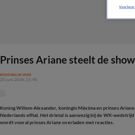
Voorkeur
Prinses Ariane steelt de show
KONINKLIJK HUIS
20 juni 2026, 21:40
Koning Willem-Alexander, koningin Máxima en prinses Ariane 
Nederlands elftal. Het drietal is aanwezig bij de WK-wedstri
wordt vooral prinses Ariane overladen met reacties.