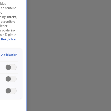
okies
 en content
van
ing intrekt,
 essentiële
 ieder
 op de link
nze Digitale
Bekijk hier
Altijd actief