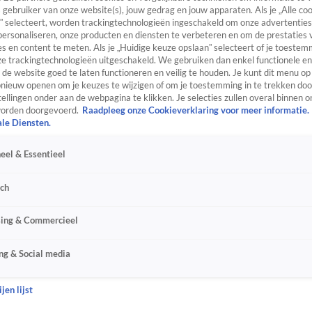
s gebruiker van onze website(s), jouw gedrag en jouw apparaten. Als je „Alle co
” selecteert, worden trackingtechnologieën ingeschakeld om onze advertenties
personaliseren, onze producten en diensten te verbeteren en om de prestaties 
s en content te meten. Als je „Huidige keuze opslaan” selecteert of je toestemm
e trackingtechnologieën uitgeschakeld. We gebruiken dan enkel functionele en
de website goed te laten functioneren en veilig te houden. Je kunt dit menu op
ieuw openen om je keuzes te wijzigen of om je toestemming in te trekken door
ellingen onder aan de webpagina te klikken. Je selecties zullen overal binnen o
orden doorgevoerd.
Raadpleeg onze Cookieverklaring voor meer informatie.
ale Diensten.
eel & Essentieel
sch
sing & Commercieel
ng & Social media
jen lijst