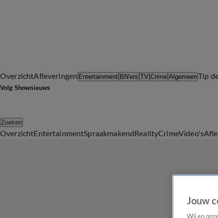
Overzicht
Afleveringen
Tip d
Entertainment
BN'ers
TV
Crime
Algemeen
Volg Shownieuws
Zoeken
Overzicht
Entertainment
Spraakmakend
Reality
Crime
Video's
Afl
Jouw c
Wij en onz