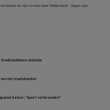
nse keizer en zijn vrouw naar Nederland - Japan aan
ruhito kijken samen WK-wedstrijd
Snollebollekes-imitatie
s eerste staatsbanket
panse keizer: 'Sport verbroedert'