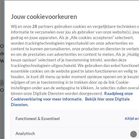
Jouw cookievoorkeuren
Wij en onze
28
partners gebruiken cookies en vergelijkbare technieken 
informatie te verzamelen over jou als gebruiker van onze website(s), jou
gedrag en jouw apparaten. Als je „Alle cookies accepteren” selecteert,
worden trackingtechnologieën ingeschakeld om onze advertenties en
Overzicht
Afleveringen
Tip
Entertainment
BN'ers
TV
Crime
Algemeen
content te kunnen personaliseren, onze producten en diensten te verbet
de redactie
Nieuwsbrief
en om de prestaties van advertenties en content te meten. Als je „Huidi
keuze opslaan” selecteert of je toestemming intrekt, worden deze
Volg Shownieuws
trackingtechnologieën uitgeschakeld. We gebruiken dan enkel functionel
essentiële cookies om de website goed te laten functioneren en veilig te
houden. Je kunt dit menu op ieder moment opnieuw openen om je keuzes
wijzigen of om je toestemming in te trekken door op de link Cookie-
Zoeken
instellingen onder aan de webpagina te klikken. Je selecties zullen overal
Overzicht
Entertainment
Spraakmakend
Reality
Crime
Video's
Afl
binnen onze Digitale Diensten worden doorgevoerd.
Raadpleeg onze
Cookieverklaring voor meer informatie.
Bekijk hier onze Digitale
Diensten.
Altijd ac
Functioneel & Essentieel
Analytisch