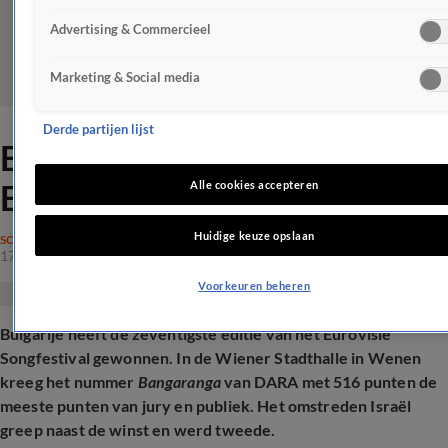
Advertising & Commercieel
Marketing & Social media
Derde partijen lijst
Bulgarije wint voor het eerst
Eurovisie Songfestival
Alle cookies accepteren
Huidige keuze opslaan
SONGFESTIVAL
17 mei 2026, 09:09
Voorkeuren beheren
Bulgarije heeft de zeventigste editie van het Eurovisie
Songfestival gewonnen. In de Wiener Stadthalle in Wenen
kreeg het nummer
Bangaranga
van DARA met 516 punten de
meeste punten van jury en publiek. Het omstreden Israël
greep naast de winst en werd tweede.