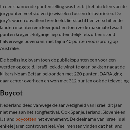
In een spannende puntentelling was het bij het uitdelen van de
jurypunten veel stuivertje wisselen tussen de favorieten. De
jury's waren opvallend verdeeld: liefst achttien verschillende
landen mochten een keer juichen toen ze de maximale twaalf
punten kregen. Bulgarije liep uiteindelijk iets uit en stond
halverwege bovenaan, met bijna 40 punten voorsprong op
Australië.
De beslissing kwam toen de publiekspunten een voor een
werden opgeteld. Israël leek de winst te gaan pakken nadat de
kijkers Noam Bettan beloonden met 220 punten. DARA ging
daar echter overheen en won met 312 punten ook de televoting.
Boycot
Nederland deed vanwege de aanwezigheid van Israël dit jaar
niet mee aan het songfestival. Ook Spanje, Ierland, Slovenië en
IJsland
boycotten
het evenement. De deelname van Israël is al
enkele jaren controversieel. Veel mensen vinden dat het land