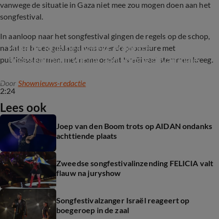
vanwege de situatie in Gaza niet mee zou mogen doen aan het
songfestival.
In aanloop naar het songfestival gingen de regels op de schop,
Eline de Ruig bespreekt grootste 
nadat er breed geklaagd was over de procedure met
hoogtepunten vooraf aan Songfestivalfinale
publieksstemmen, met name omdat Israël veel stemmen kreeg.
Door
Shownieuws-redactie
2:24
Lees ook
Joep van den Boom trots op AIDAN ondanks
achttiende plaats
Zweedse songfestivalinzending FELICIA valt
flauw na juryshow
Songfestivalzanger Israël reageert op
boegeroep in de zaal