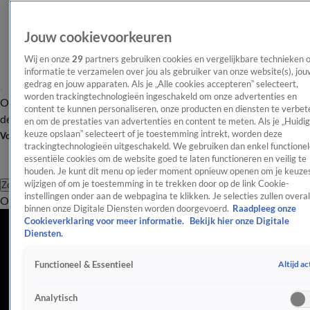
Jouw cookievoorkeuren
Wij en onze
29
partners gebruiken cookies en vergelijkbare technieken 
informatie te verzamelen over jou als gebruiker van onze website(s), jou
gedrag en jouw apparaten. Als je „Alle cookies accepteren” selecteert,
worden trackingtechnologieën ingeschakeld om onze advertenties en
Overzicht
Afleveringen
Tip
Entertainment
BN'ers
TV
Crime
Algemeen
content te kunnen personaliseren, onze producten en diensten te verbet
de redactie
Nieuwsbrief
en om de prestaties van advertenties en content te meten. Als je „Huidi
keuze opslaan” selecteert of je toestemming intrekt, worden deze
Volg Shownieuws
trackingtechnologieën uitgeschakeld. We gebruiken dan enkel functionel
essentiële cookies om de website goed te laten functioneren en veilig te
houden. Je kunt dit menu op ieder moment opnieuw openen om je keuzes
wijzigen of om je toestemming in te trekken door op de link Cookie-
Zoeken
instellingen onder aan de webpagina te klikken. Je selecties zullen overal
Overzicht
Entertainment
Spraakmakend
Reality
Crime
Video's
Afl
Songfestival
binnen onze Digitale Diensten worden doorgevoerd.
Raadpleeg onze
Cookieverklaring voor meer informatie.
Bekijk hier onze Digitale
Alles over het Eurovisie Songfestival: nieuws, updates en
Diensten.
achtergronden.
Altijd ac
Functioneel & Essentieel
Songfestival
Claude snoert critici de mond: door naar finale
Analytisch
13 mei 2025, 23:20