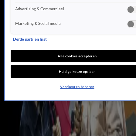
Kijkers vellen unaniem oordeel over optreden Claude
Advertising & Commercieel
13 mei 2025, 22:23
'Déze landen gaan afvallen uit eerste halve finale Songfestival'
Marketing & Social media
13 mei 2025, 19:50
'Winnaar Eurovisie Songfestival staat nu al vast'
13 mei 2025, 19:10
Derde partijen lijst
'Enorme Songfestival-blamage treft Claude'
13 mei 2025, 16:49
Alle cookies accepteren
Claude weer geëmotioneerd bij laatste songfestivalrepetitie
13 mei 2025, 16:46
Huidige keuze opslaan
Olivier (11) uit clip Claude laat van zich horen
13 mei 2025, 14:07
Voorkeuren beheren
Claude over uitgelekte beelden songfestivalact: 'Zijn we gewend toch?'
13 mei 2025, 13:19
Hele songfestivalact Claude nu al uitgelekt en te zien
13 mei 2025, 11:22
EBU bevestigt grote verandering in opzet Songfestival
12 mei 2025, 16:51
Nieuwe onthulling over act Claude