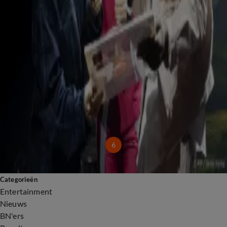
12 mei 2025, 11:50
Claude doet boekje open over liefdesleven
12 mei 2025, 09:58
Claude warm onthaald bij openingsceremonie Eurovisie Songfestival
11 mei 2025, 15:20
Basel opent Eurovisie Songfestival met parade door stad
11 mei 2025, 14:51
Claude schrok van negatieve reacties na 'valse' repetitie
11 mei 2025, 09:47
Claude geeft bijzonder optreden in Basel
11 mei 2025, 09:46
5
6
7
Categorieën
Entertainment
Nieuws
BN'ers