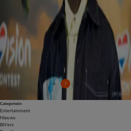
22 apr 2025, 16:52
Dit zegt Claude over zijn optreden tijdens Eurovision in Concert
8 apr 2025, 11:49
Heftig nieuws over Zweedse songfestivalwinnaar Måns Zelmerlöw
18 mrt 2025, 19:17
Live-optreden Claude 'niet geheel live'
12 mrt 2025, 11:45
Grote mijlpaal voor Claude
5 mrt 2025, 09:10
Jongen die songfestivalnummer lekte deelt heftig nieuws
28 feb 2025, 18:58
6
7
8
Categorieën
Entertainment
Nieuws
BN'ers