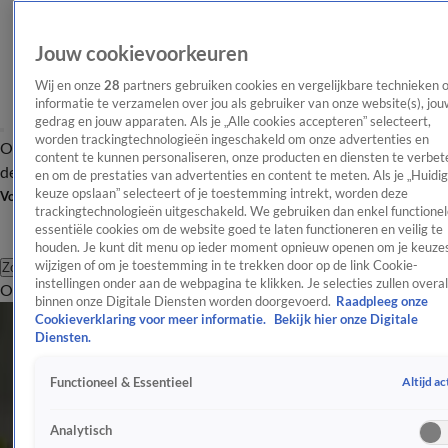
Jouw cookievoorkeuren
Wij en onze
28
partners gebruiken cookies en vergelijkbare technieken 
informatie te verzamelen over jou als gebruiker van onze website(s), jou
gedrag en jouw apparaten. Als je „Alle cookies accepteren” selecteert,
worden trackingtechnologieën ingeschakeld om onze advertenties en
Overzicht
Afleveringen
Tip
Entertainment
BN'ers
TV
Crime
Algemeen
content te kunnen personaliseren, onze producten en diensten te verbet
de redactie
Nieuwsbrief
en om de prestaties van advertenties en content te meten. Als je „Huidi
keuze opslaan” selecteert of je toestemming intrekt, worden deze
Volg Shownieuws
trackingtechnologieën uitgeschakeld. We gebruiken dan enkel functionel
essentiële cookies om de website goed te laten functioneren en veilig te
houden. Je kunt dit menu op ieder moment opnieuw openen om je keuzes
wijzigen of om je toestemming in te trekken door op de link Cookie-
Zoeken
instellingen onder aan de webpagina te klikken. Je selecties zullen overal
Overzicht
Entertainment
Spraakmakend
Reality
Crime
Video's
Afl
Songfestival
binnen onze Digitale Diensten worden doorgevoerd.
Raadpleeg onze
Cookieverklaring voor meer informatie.
Bekijk hier onze Digitale
Alles over het Eurovisie Songfestival: nieuws, updates en
Diensten.
achtergronden.
Altijd ac
Functioneel & Essentieel
Songfestival
Regisseur ESF-act reageert op 'niet zuivere' zang Claude
Analytisch
9 mei 2025, 20:37