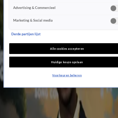
Bizar: Is dít waarom Anouk niet naar Songfestival mocht?
Advertising & Commercieel
8 mei 2025, 16:20
Kritiek op songfestivalrepetitie Claude: 'Wiebelig'
Marketing & Social media
8 mei 2025, 09:03
ZIEN: Eerste bewegende beelden songfestivalrepetitie Claude vrijgegeven
7 mei 2025, 22:53
Derde partijen lijst
ESF-baas en AVROTROS reageren op vlaggenrel
7 mei 2025, 17:35
Alle cookies accepteren
Harde kritiek aan het adres van Cornald Maas
7 mei 2025, 16:32
Huidige keuze opslaan
Songfestivaldirecteur reageert op kritiek oud-deelnemers
6 mei 2025, 18:10
Voorkeuren beheren
Dit deed Claude de nacht voor vertrek naar Basel: 'Het is zo ziek'
3 mei 2025, 12:44
Claude verklapt wat hij gaat doen op Songfestival
3 mei 2025, 10:19
Aran Bade haalt uit: 'Krankzinnig'
28 apr 2025, 15:22
Zó staat Claude er nu voor als songfestivalvertegenwoordiger