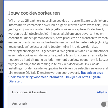
Jouw cookievoorkeuren
Wij en onze
28
partners gebruiken cookies en vergelijkbare technieken 
informatie te verzamelen over jou als gebruiker van onze website(s), jou
gedrag en jouw apparaten. Als je „Alle cookies accepteren” selecteert,
worden trackingtechnologieën ingeschakeld om onze advertenties en
Overzicht
Afleveringen
Tip
Entertainment
BN'ers
TV
Crime
Algemeen
content te kunnen personaliseren, onze producten en diensten te verbet
de redactie
Nieuwsbrief
en om de prestaties van advertenties en content te meten. Als je „Huidi
keuze opslaan” selecteert of je toestemming intrekt, worden deze
Volg Shownieuws
trackingtechnologieën uitgeschakeld. We gebruiken dan enkel functionel
essentiële cookies om de website goed te laten functioneren en veilig te
houden. Je kunt dit menu op ieder moment opnieuw openen om je keuzes
wijzigen of om je toestemming in te trekken door op de link Cookie-
Zoeken
instellingen onder aan de webpagina te klikken. Je selecties zullen overal
Overzicht
Entertainment
Spraakmakend
Reality
Crime
Video's
Afl
Songfestival
binnen onze Digitale Diensten worden doorgevoerd.
Raadpleeg onze
Cookieverklaring voor meer informatie.
Bekijk hier onze Digitale
Alles over het Eurovisie Songfestival: nieuws, updates en
Diensten.
achtergronden.
Altijd ac
Functioneel & Essentieel
Songfestival
Meerderheid steunt boycot Eurovisie Songfestival
Analytisch
12 sep 2025, 19:57