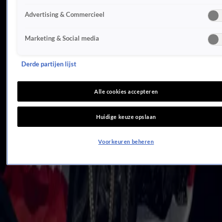
NPO: geen Songfestival-deelname Nederland via andere omroep
Advertising & Commercieel
12 sep 2025, 14:32
Nederland weigert Songfestival-deelname als Israël meedoet
Marketing & Social media
12 sep 2025, 12:19
Mia onthult: om deze reden vals op Songfestival
4 sep 2025, 21:28
Derde partijen lijst
Bijzondere beslissing van EBU inzake Eurovisie Songfestival
3 sep 2025, 19:14
Alle cookies accepteren
Deze namen zijn toegevoegd aan Het Grote Songfestivalfeest
24 aug 2025, 21:03
Huidige keuze opslaan
Terroristische aanslag op Songfestival in Rotterdam verijdeld
22 juli 2025, 08:24
Voorkeuren beheren
Grote verandering bij Eurovisie Songfestival
27 juni 2025, 13:54
Claude ook succesvol na Songfestival-finale: C'est La Vie verovert Europese hitlijsten
26 mei 2025, 11:39
Opsteker voor Claude
19 mei 2025, 20:53
ZIEN: Zo werd demonstrant hardhandig tegengehouden tijdens optreden Israël op