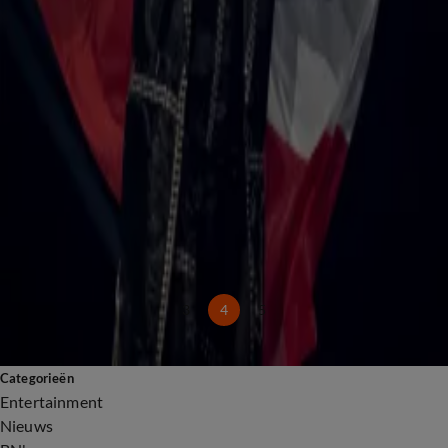
Songfestival
18 mei 2025, 18:51
Bijzondere hulde voor Joost Klein tijdens finale Eurovisiesongfestival
18 mei 2025, 11:22
Zó reageert Claude op de winst van Oostenrijkse winnaar JJ
18 mei 2025, 09:25
Zo kijkt Claude terug op het Eurovisiesongfestival
18 mei 2025, 08:37
Nederlands publiek geeft Israël maximum score van 12 punten op Songfestival
18 mei 2025, 01:14
Oostenrijk wint Eurovisie Songfestival 2025, Claude eindigt op plek 12
18 mei 2025, 00:55
3
4
5
Categorieën
Entertainment
Nieuws