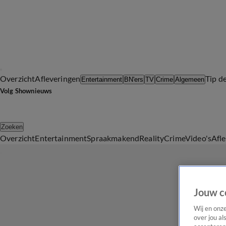
Overzicht
Afleveringen
Tip d
Entertainment
BN'ers
TV
Crime
Algemeen
Volg Shownieuws
Zoeken
Overzicht
Entertainment
Spraakmakend
Reality
Crime
Video's
Afl
Jouw c
Wij en onz
over jou al