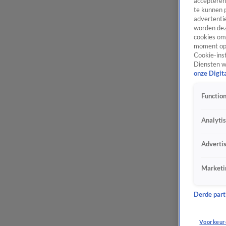
accepteren
te kunnen 
advertentie
worden dez
cookies om 
moment opn
Cookie-inst
Diensten w
onze Digit
Function
Analyti
Adverti
Marketi
Derde parti
Voorkeur