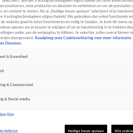
” selecteert, worden trackingtechnologieën ingeschakeld om onze advertenties
personaliseren, onze producten en diensten te verbeteren en om de prestaties 
s en content te meten. Als je „Huidige keuze opslaan” selecteert of je toestemm
e trackingtechnologieën uitgeschakeld. We gebruiken dan enkel functionele en
de website goed te laten functioneren en veilig te houden. Je kunt dit menu op
ieuw openen om je keuzes te wijzigen of om je toestemming in te trekken door
ellingen onder aan de webpagina te klikken. Je selecties zullen overal binnen o
orden doorgevoerd.
Raadpleeg onze Cookieverklaring voor meer informatie.
ale Diensten.
eel & Essentieel
sch
sing & Commercieel
ng & Social media
jen lijst
en beheren
Huidige keuze opslaan
Alle cookie