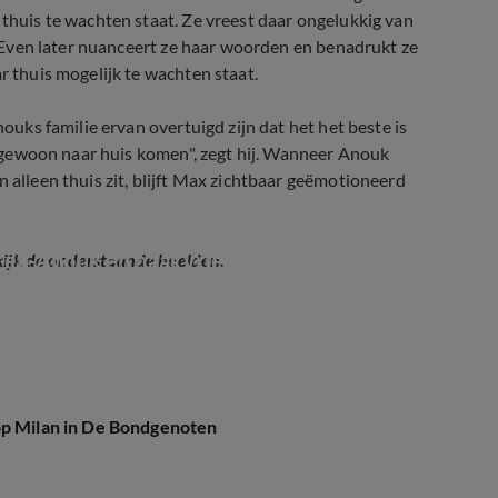
 thuis te wachten staat. Ze vreest daar ongelukkig van
n. Even later nuanceert ze haar woorden en benadrukt ze
r thuis mogelijk te wachten staat.
nouks familie ervan overtuigd zijn dat het het beste is
je gewoon naar huis komen", zegt hij. Wanneer Anouk
 alleen thuis zit, blijft Max zichtbaar geëmotioneerd
ten-Anouk en haar vriend
kijk de onderstaande beelden.
op Milan in De Bondgenoten