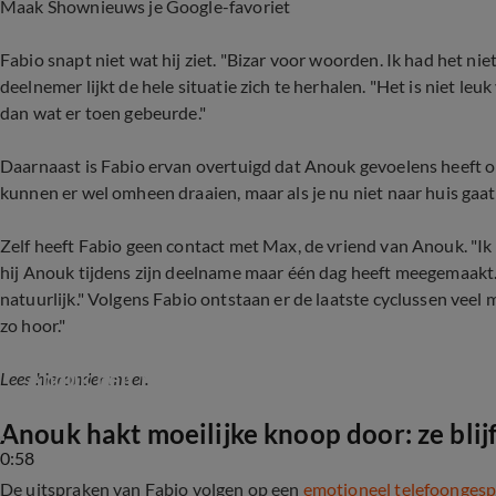
Maak Shownieuws je Google-favoriet
Fabio snapt niet wat hij ziet. "Bizar voor woorden. Ik had het niet
deelnemer lijkt de hele situatie zich te herhalen. "Het is niet l
dan wat er toen gebeurde."
Daarnaast is Fabio ervan overtuigd dat Anouk gevoelens heeft o
kunnen er wel omheen draaien, maar als je nu niet naar huis gaat v
Zelf heeft Fabio geen contact met Max, de vriend van Anouk. "Ik
hij Anouk tijdens zijn deelname maar één dag heeft meegemaakt. 
natuurlijk." Volgens Fabio ontstaan er de laatste cyclussen veel 
zo hoor."
Anouk belt nog een keer haar vriend: 'Wil je echt
Lees hieronder meer.
Anouk hakt moeilijke knoop door: ze blijf
0:58
De uitspraken van Fabio volgen op een
emotioneel telefoongesp