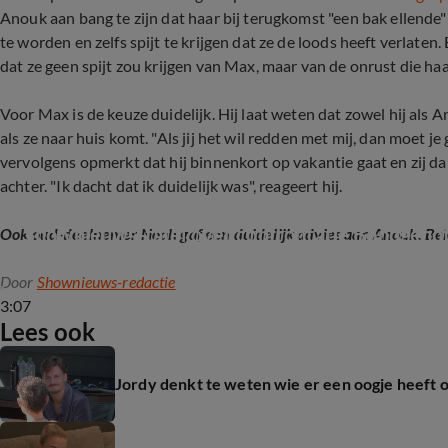
Anouk aan bang te zijn dat haar bij terugkomst "een bak ellende"
te worden en zelfs spijt te krijgen dat ze de loods heeft verlate
dat ze geen spijt zou krijgen van Max, maar van de onrust die haa
Voor Max is de keuze duidelijk. Hij laat weten dat zowel hij als A
als ze naar huis komt. "Als jij het wil redden met mij, dan moet 
vervolgens opmerkt dat hij binnenkort op vakantie gaat en zij dan
achter. "Ik dacht dat ik duidelijk was", reageert hij.
Shownieuws-tafel over confrontatie Bondgeno
Ook oud-deelnemer Noah gaf een duidelijk advies aan Anouk. Be
Door
Shownieuws-redactie
3:07
Lees ook
Jordy denkt te weten wie er een oogje heeft 