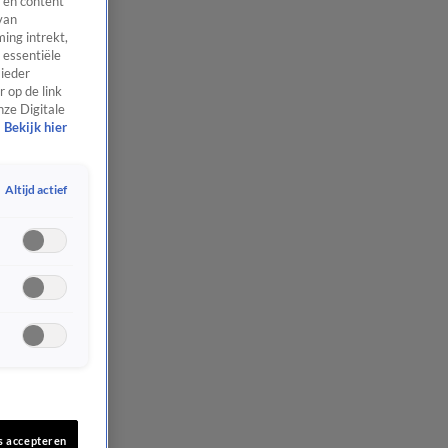
 en content
van
ing intrekt,
 essentiële
 ieder
 op de link
nze Digitale
Bekijk hier
Altijd actief
s accepteren