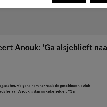
rt Anouk: 'Ga alsjeblieft naa
dgenoten
. Volgens hem herhaalt de geschiedenis zich
 advies aan Anouk is dan ook glashelder: "Ga