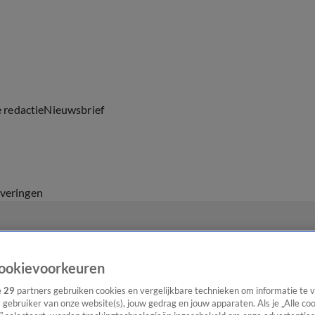
e redactie
Nieuwsbrief
everingen
ookievoorkeuren
e
29
partners gebruiken cookies en vergelijkbare technieken om informatie te
s gebruiker van onze website(s), jouw gedrag en jouw apparaten. Als je „Alle co