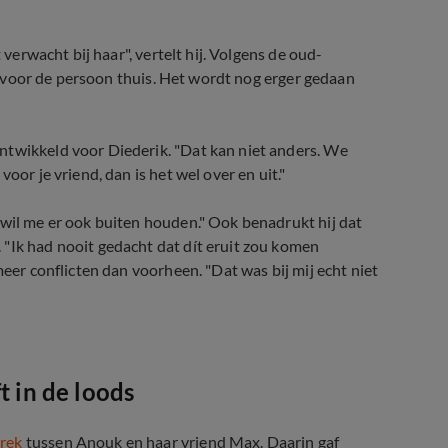
 verwacht bij haar", vertelt hij. Volgens de oud-
euk voor de persoon thuis. Het wordt nog erger gedaan
ntwikkeld voor Diederik. "Dat kan niet anders. We
oor je vriend, dan is het wel over en uit."
 wil me er ook buiten houden." Ook benadrukt hij dat
"Ik had nooit gedacht dat dít eruit zou komen
meer conflicten dan voorheen. "Dat was bij mij echt niet
 dat ik ga?'
t in de loods
rek
tussen Anouk en haar vriend Max. Daarin gaf