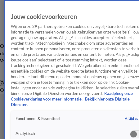
Jouw cookievoorkeuren
Wij en onze
29
partners gebruiken cookies en vergelijkbare technieken 
informatie te verzamelen over jou als gebruiker van onze website(s), jou
gedrag en jouw apparaten. Als je „Alle cookies accepteren” selecteert,
worden trackingtechnologieën ingeschakeld om onze advertenties en
Overzicht
Afleveringen
Tip
Entertainment
BN'ers
TV
Crime
Algemeen
content te kunnen personaliseren, onze producten en diensten te verbet
de redactie
Nieuwsbrief
en om de prestaties van advertenties en content te meten. Als je „Huidi
keuze opslaan” selecteert of je toestemming intrekt, worden deze
Volg Shownieuws
trackingtechnologieën uitgeschakeld. We gebruiken dan enkel functionel
essentiële cookies om de website goed te laten functioneren en veilig te
houden. Je kunt dit menu op ieder moment opnieuw openen om je keuzes
wijzigen of om je toestemming in te trekken door op de link Cookie-
Zoeken
instellingen onder aan de webpagina te klikken. Je selecties zullen overal
Overzicht
Entertainment
Spraakmakend
Reality
Crime
Video's
Afl
binnen onze Digitale Diensten worden doorgevoerd.
Raadpleeg onze
Cookieverklaring voor meer informatie.
Bekijk hier onze Digitale
Diensten.
Altijd ac
Functioneel & Essentieel
Analytisch