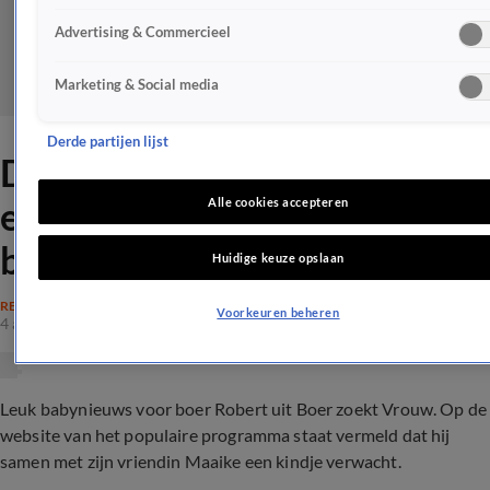
Advertising & Commercieel
Marketing & Social media
Derde partijen lijst
Deze Boer zoekt Vrouw-boer
en vriendin verwachten een
Alle cookies accepteren
baby
Huidige keuze opslaan
REALITY
Voorkeuren beheren
4 apr 2023, 13:37
Leuk babynieuws voor boer Robert uit Boer zoekt Vrouw. Op de
website van het populaire programma staat vermeld dat hij
samen met zijn vriendin Maaike een kindje verwacht.