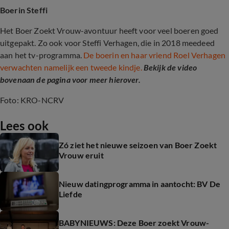
Boerin Steffi
Het Boer Zoekt Vrouw-avontuur heeft voor veel boeren goed
uitgepakt. Zo ook voor Steffi Verhagen, die in 2018 meedeed
aan het tv-programma.
De boerin en haar vriend Roel Verhagen
verwachten namelijk een tweede kindje.
Bekijk de video
bovenaan de pagina voor meer hierover.
Foto: KRO-NCRV
Lees ook
Zó ziet het nieuwe seizoen van Boer Zoekt
Vrouw eruit
Nieuw datingprogramma in aantocht: BV De
Liefde
BABYNIEUWS: Deze Boer zoekt Vrouw-