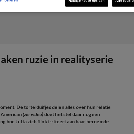
en beheren
Huidige keuze opslaan
Alle cookie
ken ruzie in realityserie
oment. De tortelduifjes delen alles over hun relatie
l American
(zie video)
doet het stel daar nog een
ng hoe Jutta zich flink irriteert aan haar beroemde