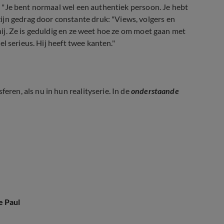
es: "Je bent normaal wel een authentiek persoon. Je hebt
ijn gedrag door constante druk: "Views, volgers en
 hij. Ze is geduldig en ze weet hoe ze om moet gaan met
eel serieus. Hij heeft twee kanten."
eren, als nu in hun realityserie. In de
onderstaande
e Paul