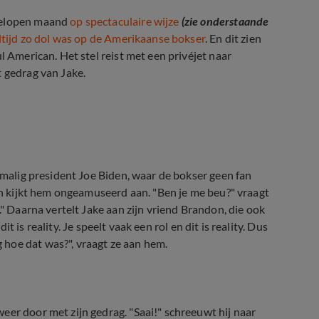
fgelopen maand
op spectaculaire wijze
(zie onderstaande
altijd zo dol was op de Amerikaanse bokser
. En dit zien
l American. Het stel reist met een privéjet naar
t gedrag van Jake.
m!
ormalig president Joe Biden, waar de bokser geen fan
 en kijkt hem ongeamuseerd aan. "Ben je me beu?" vraagt
." Daarna vertelt Jake aan zijn vriend Brandon, die ook
dit is reality. Je speelt vaak een rol en dit is reality. Dus
hoe dat was?", vraagt ze aan hem.
eer door met zijn gedrag. "Saai!" schreeuwt hij naar