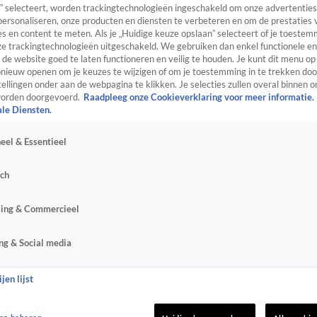
” selecteert, worden trackingtechnologieën ingeschakeld om onze advertenties
personaliseren, onze producten en diensten te verbeteren en om de prestaties 
s en content te meten. Als je „Huidige keuze opslaan” selecteert of je toestemm
e trackingtechnologieën uitgeschakeld. We gebruiken dan enkel functionele en
de website goed te laten functioneren en veilig te houden. Je kunt dit menu op
ieuw openen om je keuzes te wijzigen of om je toestemming in te trekken door
ellingen onder aan de webpagina te klikken. Je selecties zullen overal binnen o
orden doorgevoerd.
Raadpleeg onze Cookieverklaring voor meer informatie.
ale Diensten.
eel & Essentieel
sch
sing & Commercieel
ng & Social media
jen lijst