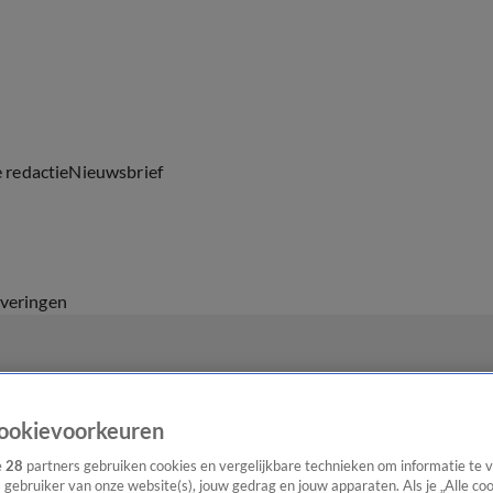
e redactie
Nieuwsbrief
everingen
ookievoorkeuren
e
28
partners gebruiken cookies en vergelijkbare technieken om informatie te
s gebruiker van onze website(s), jouw gedrag en jouw apparaten. Als je „Alle co