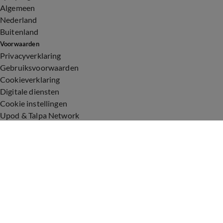
Algemeen
Nederland
Buitenland
Voorwaarden
Privacyverklaring
Gebruiksvoorwaarden
Cookieverklaring
Digitale diensten
Cookie instellingen
Upod & Talpa Network
Adverteren
Vacatures
Publieksservice
Toegankelijkheid
Over ons
Neem contact op
+31 (0)6 - 549 628 21
show@talpanetwork.com
Tip de redactie