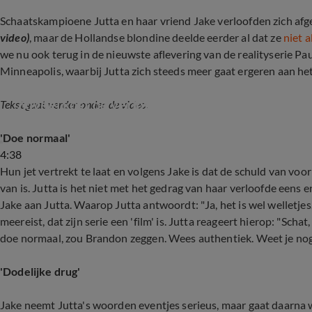
Schaatskampioene Jutta en haar vriend Jake verloofden zich a
video)
, maar de Hollandse blondine deelde eerder al dat ze
niet 
we nu ook terug in de nieuwste aflevering van de realityserie Pau
Minneapolis, waarbij Jutta zich steeds meer gaat ergeren aan he
Zoveel kost de verlovingsring van Jutta Leerda
Tekst gaat verder onder de video.
'Doe normaal'
4:38
Hun jet vertrekt te laat en volgens Jake is dat de schuld van vo
van is. Jutta is het niet met het gedrag van haar verloofde eens
Jake aan Jutta. Waarop Jutta antwoordt: "Ja, het is wel welletjes
meereist, dat zijn serie een 'film' is. Jutta reageert hierop: "Schat, 
doe normaal, zou Brandon zeggen. Wees authentiek. Weet je nog 
'Dodelijke drug'
Jake neemt Jutta's woorden eventjes serieus, maar gaat daarna w