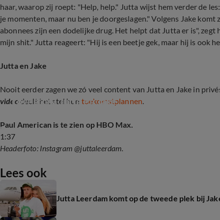
haar, waarop zij roept: "Help, help." Jutta wijst hem verder de l
je momenten, maar nu ben je doorgeslagen." Volgens Jake komt z
abonnees zijn een dodelijke drug. Het helpt dat Jutta er is", zegt
mijn shit." Jutta reageert: "Hij is een beetje gek, maar hij is ook h
Jutta en Jake
Nooit eerder zagen we zó veel content van Jutta en Jake in privésf
Lovestory Jutta en Jake
video
deelt het stel hun
toekomstplannen
.
Paul American is te zien op HBO Max.
1:37
Headerfoto: Instagram @juttaleerdam.
Lees ook
Jutta Leerdam komt op de tweede plek bij Jak