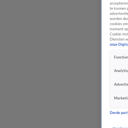
accepteren
te kunnen 
advertentie
worden dez
cookies om 
moment opn
Cookie-inst
Diensten w
onze Digit
Function
Analyti
Adverti
Marketi
Derde parti