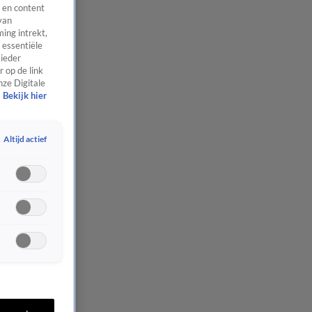
 en content
van
ing intrekt,
 essentiële
 ieder
 op de link
nze Digitale
Bekijk hier
Altijd actief