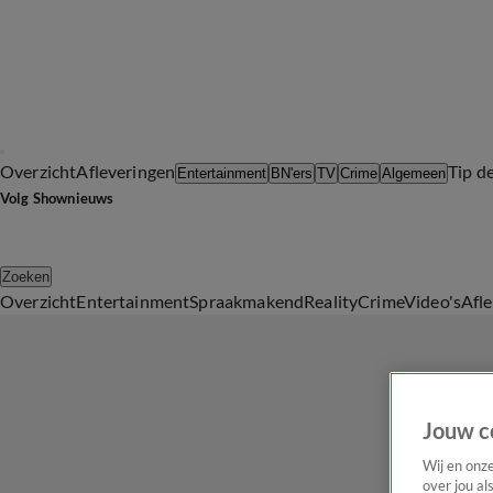
Overzicht
Afleveringen
Tip d
Entertainment
BN'ers
TV
Crime
Algemeen
Volg Shownieuws
Zoeken
Overzicht
Entertainment
Spraakmakend
Reality
Crime
Video's
Afl
Jouw c
Wij en onz
over jou al