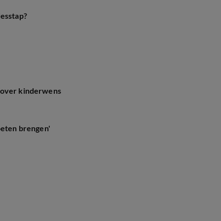
desstap?
 over kinderwens
oeten brengen'