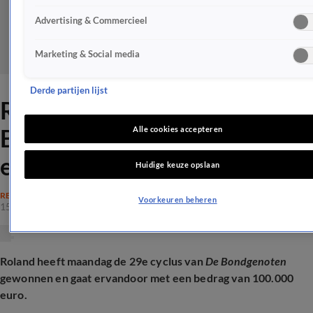
Advertising & Commercieel
Marketing & Social media
Derde partijen lijst
Roland wint De
Bondgenoten-finale en gaat
Alle cookies accepteren
ervandoor met 100.000 euro
Huidige keuze opslaan
REALITY
Voorkeuren beheren
15 juni 2026, 22:24
Roland heeft maandag de 29e cyclus van
De Bondgenoten
gewonnen en gaat ervandoor met een bedrag van 100.000
euro.