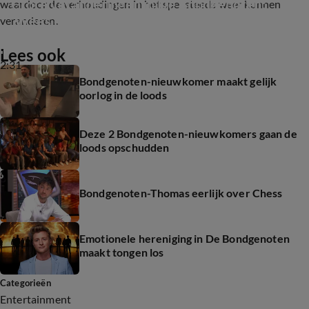
Grote veranderingen in De Bondgenoten: 
waardoor de verhoudingen in het spel steeds weer kunnen
'Wees op alles voorbereid'
veranderen.
Lees ook
2:31
Bondgenoten-nieuwkomer maakt gelijk
oorlog in de loods
Deze 2 Bondgenoten-nieuwkomers gaan de
loods opschudden
Bondgenoten-Thomas eerlijk over Chess
Emotionele hereniging in De Bondgenoten
maakt tongen los
Categorieën
Entertainment