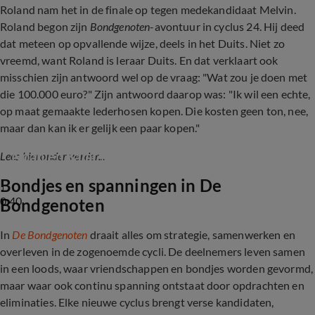
Roland nam het in de finale op tegen medekandidaat Melvin.
Roland begon zijn
Bondgenoten
-avontuur in cyclus 24. Hij deed
dat meteen op opvallende wijze, deels in het Duits. Niet zo
vreemd, want Roland is leraar Duits. En dat verklaart ook
misschien zijn antwoord wel op de vraag: "Wat zou je doen met
die 100.000 euro?" Zijn antwoord daarop was: "Ik wil een echte,
op maat gemaakte lederhosen kopen. Die kosten geen ton, nee,
maar dan kan ik er gelijk een paar kopen."
Noah en Salar irriteren zich aan Roland
Lees hieronder verder...
Bondjes en spanningen in
De
0:40
Bondgenoten
In
De Bondgenoten
draait alles om strategie, samenwerken en
overleven in de zogenoemde cycli. De deelnemers leven samen
in een loods, waar vriendschappen en bondjes worden gevormd,
maar waar ook continu spanning ontstaat door opdrachten en
eliminaties. Elke nieuwe cyclus brengt verse kandidaten,