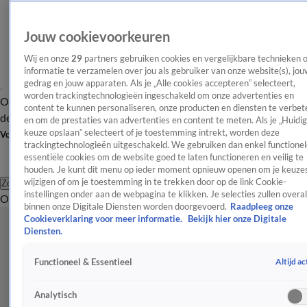
Jouw cookievoorkeuren
Wij en onze
29
partners gebruiken cookies en vergelijkbare technieken 
informatie te verzamelen over jou als gebruiker van onze website(s), jou
gedrag en jouw apparaten. Als je „Alle cookies accepteren” selecteert,
worden trackingtechnologieën ingeschakeld om onze advertenties en
Overzicht
Afleveringen
Tip
Entertainment
BN'ers
TV
Crime
Algemeen
content te kunnen personaliseren, onze producten en diensten te verbet
de redactie
Nieuwsbrief
en om de prestaties van advertenties en content te meten. Als je „Huidi
keuze opslaan” selecteert of je toestemming intrekt, worden deze
Volg Shownieuws
trackingtechnologieën uitgeschakeld. We gebruiken dan enkel functionel
essentiële cookies om de website goed te laten functioneren en veilig te
houden. Je kunt dit menu op ieder moment opnieuw openen om je keuzes
wijzigen of om je toestemming in te trekken door op de link Cookie-
Zoeken
instellingen onder aan de webpagina te klikken. Je selecties zullen overal
Overzicht
Entertainment
Spraakmakend
Reality
Crime
Video's
Afl
binnen onze Digitale Diensten worden doorgevoerd.
Raadpleeg onze
Cookieverklaring voor meer informatie.
Bekijk hier onze Digitale
Diensten.
Altijd ac
Functioneel & Essentieel
Analytisch