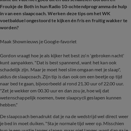
Froukje de Both in hun Radio 10-ochtendprogramma de hulp
in van een slaapcoach. Werken deze tips om het WK
voetbalduel ongestoord te kijken én fris en fruitig wakker te
worden?
Maak Shownieuws je Google-favoriet
Gordon vraagt hoe je als kijker het best zo'n 'gebroken nacht'
kunt aanpakken. "Dat is best spannend, want het kan ook
schadelijk zijn. Maar je moet heel slim omgaan met je slaap",
aldus de slaapcoach. Zijn tip is dan ook om een beetje op tijd
naar bed te gaan, bijvoorbeeld al rond 21.30 uur of 22.00 uur.
"Zet je wekker om 00.30 uur en dan zou je, hoe wij dat
wetenschappelijk noemen, twee slaapcycli geslapen kunnen
hebben."
De slaapcoach benadrukt dat je na de wedstrijd wel direct weer
je bed in moet duiken. "Sta je normale tijd weer op. Misschien
kun je een uurtje langer slapen, maar niet langer, want dan ga je