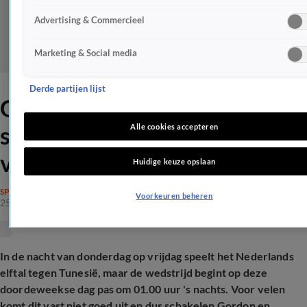
Advertising & Commercieel
Marketing & Social media
Derde partijen lijst
Gordon en Froukje krijgen
slaaptips om ongestoord WK
Alle cookies accepteren
voetbal te kijken
Huidige keuze opslaan
SPRAAKMAKEND
Voorkeuren beheren
25 juni 2026, 11:41
In de nacht van donderdag op vrijdag speelt het Nederlands
elftal tegen Tunesië, maar de wedstrijd begint op deze
doordeweekse dag pas om 01.00 uur 's nachts. Voor velen
komt dit vast niet goed uit en dus schakelen Gordon en