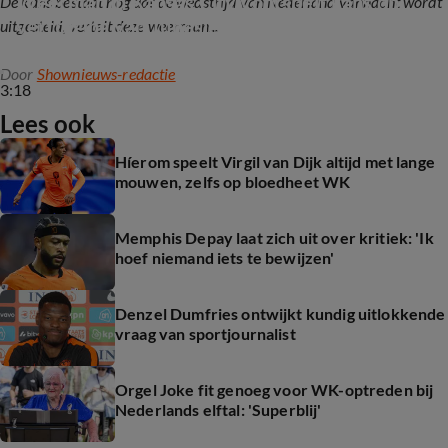
Weerman in Kansas City voorspelt kans op 
De kans bestaat nog dat de wedstrijd van Nederland vannacht wordt
vertraging van Tunesië-Nederland door 
uitgesteld, vertelt deze weerman...
noodweer
Door
Shownieuws-redactie
3:18
Lees ook
Híerom speelt Virgil van Dijk altijd met lange
mouwen, zelfs op bloedheet WK
Memphis Depay laat zich uit over kritiek: 'Ik
hoef niemand iets te bewijzen'
Denzel Dumfries ontwijkt kundig uitlokkende
vraag van sportjournalist
Orgel Joke fit genoeg voor WK-optreden bij
Nederlands elftal: 'Superblij'