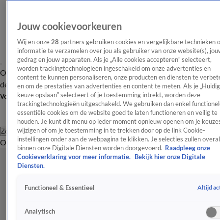
Jouw cookievoorkeuren
Wij en onze
28
partners gebruiken cookies en vergelijkbare technieken 
informatie te verzamelen over jou als gebruiker van onze website(s), jou
gedrag en jouw apparaten. Als je „Alle cookies accepteren” selecteert,
worden trackingtechnologieën ingeschakeld om onze advertenties en
Overzicht
Afleveringen
Tip
Entertainment
BN'ers
TV
Crime
Algemeen
content te kunnen personaliseren, onze producten en diensten te verbet
de redactie
Nieuwsbrief
en om de prestaties van advertenties en content te meten. Als je „Huidi
keuze opslaan” selecteert of je toestemming intrekt, worden deze
Volg Shownieuws
trackingtechnologieën uitgeschakeld. We gebruiken dan enkel functionel
essentiële cookies om de website goed te laten functioneren en veilig te
houden. Je kunt dit menu op ieder moment opnieuw openen om je keuzes
wijzigen of om je toestemming in te trekken door op de link Cookie-
Zoeken
instellingen onder aan de webpagina te klikken. Je selecties zullen overal
Overzicht
Entertainment
Spraakmakend
Reality
Crime
Video's
Afl
binnen onze Digitale Diensten worden doorgevoerd.
Raadpleeg onze
Cookieverklaring voor meer informatie.
Bekijk hier onze Digitale
Diensten.
Altijd ac
Functioneel & Essentieel
Analytisch