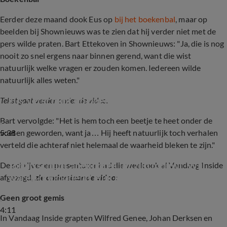
Eerder deze maand dook Eus op
bij het boekenbal
, maar op
beelden bij Shownieuws was te zien dat hij verder niet met de
pers wilde praten. Bart Ettekoven in Shownieuws: "Ja, die is nog
nooit zo snel ergens naar binnen gerend, want die wist
natuurlijk welke vragen er zouden komen. Iedereen wilde
natuurlijk alles weten."
Eus verschijnt op boekenbal
Tekst gaat verder onder de video.
Bart vervolgde: "Het is hem toch een beetje te heet onder de
5:38
voeten geworden, want ja… Hij heeft natuurlijk toch verhalen
verteld die achteraf niet helemaal de waarheid bleken te zijn."
Johan schudt anekdotes uit zijn mouw: 'Wij 
De schrijver en presentator had die week ook al Vandaag Inside
waren doorlopend leuk ondeugend!'
afgezegd,
zie onderstaande video:
Geen groot gemis
4:11
In Vandaag Inside grapten Wilfred Genee, Johan Derksen en