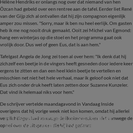
Hélène Hendriks er onlangs nog over dat niemand van hen
Özcan had gebeld over een rentree aan de tafel. Eerder liet René
van der Gijp zich al ontvallen dat hij zijn compagnon eigenlijk
amper zou missen. "Sorry, maar ik ben nu heel eerlijk. Om gasten
heb ik me nog nooit druk gemaakt. Ooit zei Michel van Egmond:
hang een winterjas op die stoel en het programma gaat ook
vrolijk door. Dus wel of geen Eus, dat is aan hem."
Tafelgast Angela de Jong zei toen al over hem: "Ik denk dat hij
zichzelf een beetje in de vingers heeft gesneden door iedere keer
ergens te zitten en dan een heel klein beetje te vertellen en
misschien net niet het hele verhaal, maar ik geloof ook niet dat
Eus zich onder druk heeft laten zetten door Suzanne Kunzeler.
Dat vind ik helemaal niks voor hem."
De schrijver vertelde maandagavond in Vandaag Inside
overigens dat hij vorige week niet kon komen, omdat hij allerlei
Eus reageert uitgebreid op ophef rondom 
verplichtingen had vanwege de Boekenweek en niet vanwege de
filmpje van Matthijs van Nieuwkerk
ophef over de uitspraken die hij had gedaan: