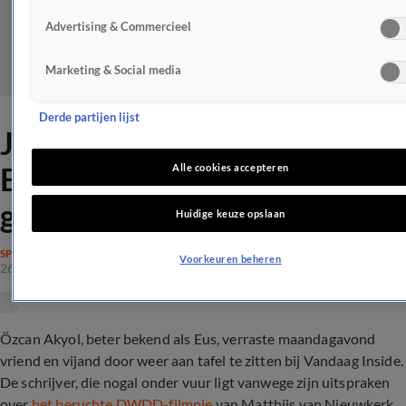
Advertising & Commercieel
Marketing & Social media
Derde partijen lijst
Johan Derksen grijpt in bij
Eus: 'Beetje onhandig
Alle cookies accepteren
gedaan'
Huidige keuze opslaan
SPRAAKMAKEND
Voorkeuren beheren
26 mrt 2024, 21:22
Özcan Akyol, beter bekend als Eus, verraste maandagavond
vriend en vijand door weer aan tafel te zitten bij Vandaag Inside.
De schrijver, die nogal onder vuur ligt vanwege zijn uitspraken
over
het beruchte DWDD-filmpje
van Matthijs van Nieuwkerk,