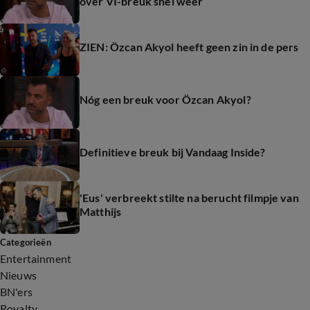
over VI-breuk snel weer
ZIEN: Özcan Akyol heeft geen zin in de pers
Nóg een breuk voor Özcan Akyol?
Definitieve breuk bij Vandaag Inside?
'Eus' verbreekt stilte na berucht filmpje van
Matthijs
Categorieën
Entertainment
Nieuws
BN'ers
Royalty