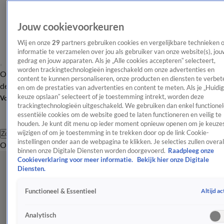
Jouw cookievoorkeuren
Wij en onze
29
partners gebruiken cookies en vergelijkbare technieken 
informatie te verzamelen over jou als gebruiker van onze website(s), jou
gedrag en jouw apparaten. Als je „Alle cookies accepteren” selecteert,
worden trackingtechnologieën ingeschakeld om onze advertenties en
Overzicht
Afleveringen
Tip
Entertainment
BN'ers
TV
Crime
Algemeen
content te kunnen personaliseren, onze producten en diensten te verbet
de redactie
Nieuwsbrief
en om de prestaties van advertenties en content te meten. Als je „Huidi
keuze opslaan” selecteert of je toestemming intrekt, worden deze
Volg Shownieuws
trackingtechnologieën uitgeschakeld. We gebruiken dan enkel functionel
essentiële cookies om de website goed te laten functioneren en veilig te
houden. Je kunt dit menu op ieder moment opnieuw openen om je keuzes
wijzigen of om je toestemming in te trekken door op de link Cookie-
Zoeken
instellingen onder aan de webpagina te klikken. Je selecties zullen overal
Overzicht
Entertainment
Spraakmakend
Reality
Crime
Video's
Afl
binnen onze Digitale Diensten worden doorgevoerd.
Raadpleeg onze
Cookieverklaring voor meer informatie.
Bekijk hier onze Digitale
Diensten.
Altijd ac
Functioneel & Essentieel
Analytisch