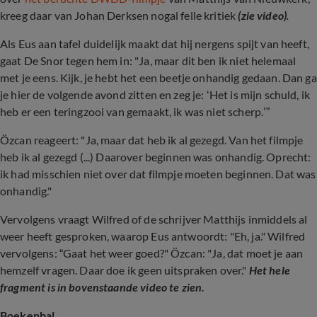
kreeg daar van Johan Derksen nogal felle kritiek
(zie video)
.
Als Eus aan tafel duidelijk maakt dat hij nergens spijt van heeft,
gaat De Snor tegen hem in: "Ja, maar dit ben ik niet helemaal
met je eens. Kijk, je hebt het een beetje onhandig gedaan. Dan ga
je hier de volgende avond zitten en zeg je: ‘Het is mijn schuld, ik
heb er een teringzooi van gemaakt, ik was niet scherp.’”
Özcan reageert: "Ja, maar dat heb ik al gezegd. Van het filmpje
heb ik al gezegd (...) Daarover beginnen was onhandig. Oprecht:
ik had misschien niet over dat filmpje moeten beginnen. Dat was
onhandig."
Vervolgens vraagt Wilfred of de schrijver Matthijs inmiddels al
weer heeft gesproken, waarop Eus antwoordt: "Eh, ja." Wilfred
vervolgens: “Gaat het weer goed?" Özcan: "Ja, dat moet je aan
hemzelf vragen. Daar doe ik geen uitspraken over."
Het hele
fragment is in bovenstaande video te zien.
Boekenbal