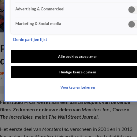
Advertising & Commercieel
Marketing & Social media
Derde partijen lijst
Pixar werkt aan vervolg van
déze iconische kinderfilms
Alle cookies accepteren
Huidige keuze opslaan
SPRAAKMAKEND
7 mrt 2026, 16:35
Voorkeuren beheren
Filmstudio Pixar werkt aan een aantal sequels van bekende
films. Zo komen er nieuwe delen van
Monsters Inc.
,
Coco
en
The Incredibles
, meldt
The Wall Street Journal
.
Het eerste deel van
Monsters Inc.
verscheen in 2001 en in 2013
kwam deel twee
Monsters University
uit, over de studietijd van