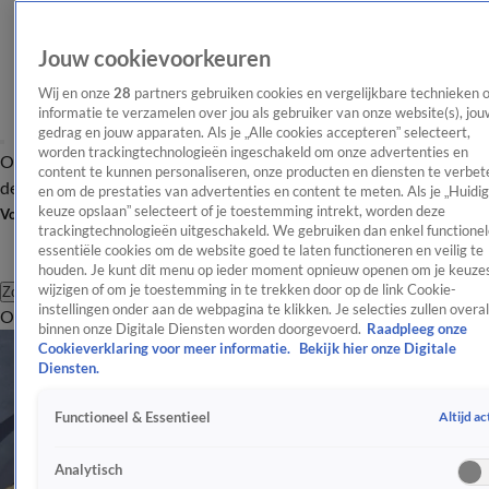
Jouw cookievoorkeuren
Wij en onze
28
partners gebruiken cookies en vergelijkbare technieken 
informatie te verzamelen over jou als gebruiker van onze website(s), jou
gedrag en jouw apparaten. Als je „Alle cookies accepteren” selecteert,
worden trackingtechnologieën ingeschakeld om onze advertenties en
Overzicht
Afleveringen
Tip
Entertainment
BN'ers
TV
Crime
Algemeen
content te kunnen personaliseren, onze producten en diensten te verbet
de redactie
Nieuwsbrief
en om de prestaties van advertenties en content te meten. Als je „Huidi
keuze opslaan” selecteert of je toestemming intrekt, worden deze
Volg Shownieuws
trackingtechnologieën uitgeschakeld. We gebruiken dan enkel functionel
essentiële cookies om de website goed te laten functioneren en veilig te
houden. Je kunt dit menu op ieder moment opnieuw openen om je keuzes
wijzigen of om je toestemming in te trekken door op de link Cookie-
Zoeken
instellingen onder aan de webpagina te klikken. Je selecties zullen overal
Overzicht
Entertainment
Spraakmakend
Reality
Crime
Video's
Afl
binnen onze Digitale Diensten worden doorgevoerd.
Raadpleeg onze
Cookieverklaring voor meer informatie.
Bekijk hier onze Digitale
Diensten.
Altijd ac
Functioneel & Essentieel
Analytisch