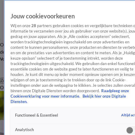
Jouw cookievoorkeuren
Wij en onze
28
partners gebruiken cookies en vergelijkbare technieken 
informatie te verzamelen over jou als gebruiker van onze website(s), jou
gedrag en jouw apparaten. Als je „Alle cookies accepteren” selecteert,
worden trackingtechnologieën ingeschakeld om onze advertenties en
Overzicht
Afleveringen
Tip
Entertainment
BN'ers
TV
Crime
Algemeen
content te kunnen personaliseren, onze producten en diensten te verbet
de redactie
Nieuwsbrief
en om de prestaties van advertenties en content te meten. Als je „Huidi
keuze opslaan” selecteert of je toestemming intrekt, worden deze
Volg Shownieuws
trackingtechnologieën uitgeschakeld. We gebruiken dan enkel functionel
essentiële cookies om de website goed te laten functioneren en veilig te
houden. Je kunt dit menu op ieder moment opnieuw openen om je keuzes
wijzigen of om je toestemming in te trekken door op de link Cookie-
Zoeken
instellingen onder aan de webpagina te klikken. Je selecties zullen overal
Overzicht
Entertainment
Spraakmakend
Reality
Crime
Video's
Afl
binnen onze Digitale Diensten worden doorgevoerd.
Raadpleeg onze
Cookieverklaring voor meer informatie.
Bekijk hier onze Digitale
Diensten.
Altijd ac
Functioneel & Essentieel
Analytisch