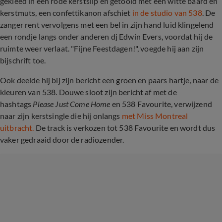
gekleed in een rode kerstslip en getooid met een witte baard en
kerstmuts, een confettikanon afschiet
in de studio van 538
. De
zanger rent vervolgens met een bel in zijn hand luid klingelend
een rondje langs onder anderen dj Edwin Evers, voordat hij de
ruimte weer verlaat. "Fijne Feestdagen!", voegde hij aan zijn
bijschrift toe.
Ook deelde hij bij zijn bericht een groen en paars hartje, naar de
kleuren van 538. Douwe sloot zijn bericht af met de
hashtags
Please Just Come Home
en 538 Favourite, verwijzend
naar zijn kerstsingle die hij onlangs
met Miss Montreal
uitbracht.
De track is verkozen tot 538 Favourite en wordt dus
vaker gedraaid door de radiozender.