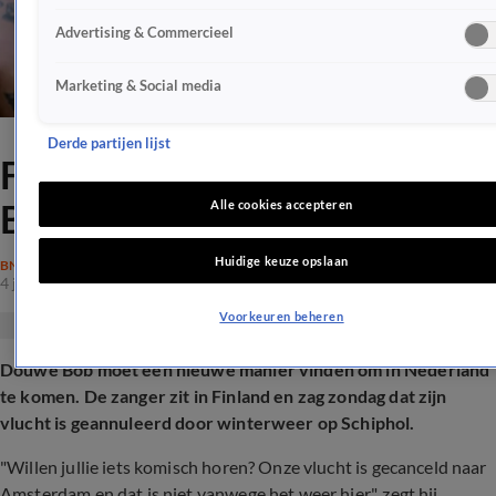
Advertising & Commercieel
Marketing & Social media
Derde partijen lijst
Fikse domper voor Douwe
Bob: 'Niet zo grappig'
Alle cookies accepteren
Huidige keuze opslaan
BN'ERS
4 jan 2026, 10:57
Voorkeuren beheren
Douwe Bob moet een nieuwe manier vinden om in Nederland
te komen. De zanger zit in Finland en zag zondag dat zijn
vlucht is geannuleerd door winterweer op Schiphol.
"Willen jullie iets komisch horen? Onze vlucht is gecanceld naar
Amsterdam en dat is niet vanwege het weer hier", zegt hij