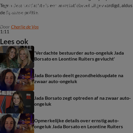
Opmerkelijke details over ernstig auto-
Tegen deze verdachte is een arrestatiebevel uitgevaardigd, aldus
ongeluk Jada Borsato en Leontine Ruiters
de Spaanse politie.
Door
Charlie de Vos
1:11
Lees ook
'Verdachte bestuurder auto-ongeluk Jada
Borsato en Leontine Ruiters gevlucht'
Jada Borsato deelt gezondheidsupdate na
zwaar auto-ongeluk
Jada Borsato zegt optreden af na zwaar auto-
ongeluk
Opmerkelijke details over ernstig auto-
ongeluk Jada Borsato en Leontine Ruiters