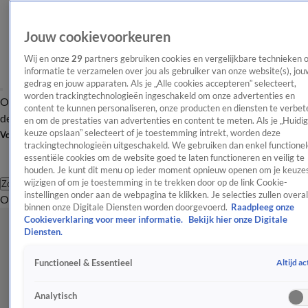
Jouw cookievoorkeuren
Wij en onze
29
partners gebruiken cookies en vergelijkbare technieken 
informatie te verzamelen over jou als gebruiker van onze website(s), jou
gedrag en jouw apparaten. Als je „Alle cookies accepteren” selecteert,
worden trackingtechnologieën ingeschakeld om onze advertenties en
Overzicht
Afleveringen
Tip
Entertainment
BN'ers
TV
Crime
Algemeen
content te kunnen personaliseren, onze producten en diensten te verbet
de redactie
Nieuwsbrief
en om de prestaties van advertenties en content te meten. Als je „Huidi
keuze opslaan” selecteert of je toestemming intrekt, worden deze
Volg Shownieuws
trackingtechnologieën uitgeschakeld. We gebruiken dan enkel functionel
essentiële cookies om de website goed te laten functioneren en veilig te
houden. Je kunt dit menu op ieder moment opnieuw openen om je keuzes
wijzigen of om je toestemming in te trekken door op de link Cookie-
Zoeken
instellingen onder aan de webpagina te klikken. Je selecties zullen overal
Overzicht
Entertainment
Spraakmakend
Reality
Crime
Video's
Afl
binnen onze Digitale Diensten worden doorgevoerd.
Raadpleeg onze
Cookieverklaring voor meer informatie.
Bekijk hier onze Digitale
Diensten.
Altijd ac
Functioneel & Essentieel
Analytisch