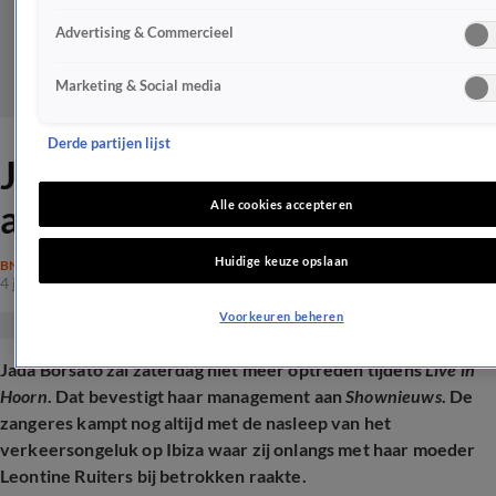
Advertising & Commercieel
Marketing & Social media
Derde partijen lijst
Jada Borsato moet optreden
afzeggen door auto-ongeluk
Alle cookies accepteren
Huidige keuze opslaan
BN'ERS
4 juni 2026, 14:18
Voorkeuren beheren
Jada Borsato zal zaterdag niet meer optreden tijdens
Live in
Hoorn
. Dat bevestigt haar management aan
Shownieuws
. De
zangeres kampt nog altijd met de nasleep van het
verkeersongeluk op Ibiza waar zij onlangs met haar moeder
Leontine Ruiters bij betrokken raakte.