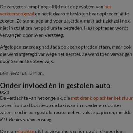
De zangeres kampt nog altijd met de gevolgen van
het
verkeersongeval
en heeft daarom besloten haar optreden af te
zeggen. Ze stond gepland voor zaterdag, maar acht zichzelf nog
niet in staat om het podium te betreden. Haar optreden wordt
vervangen door Sven Versteeg.
Afgelopen zaterdag had Jada ook een optreden staan, maar ook
die werd afgezegd vanwege het herstel. Ze werd toen vervangen
door Samantha Steenwijk.
Jada Borsato zegt Pride optreden af na zwaar 
auto-ongeluk
Lees hieronder verder...
Onder invloed én in gestolen auto
0:28
De verdachte van het ongeluk, die
met drank op achter het stuur
zat en frontaal botste op de taxi waarin moeder en dochter
zaten, reed in een gestolen auto met vervalste papieren, meldde
RTL Boulevard
woensdag.
De man
vluchtte
uit het ziekenhuis en is nog altijd spoorloos.