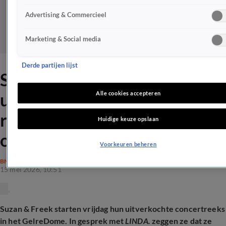
Advertising & Commercieel
Marketing & Social media
Derde partijen lijst
Suzan en Freek geraakt door
uitverkochte GelreDome-
Alle cookies accepteren
reeks: 'Bijzonder om zo
Huidige keuze opslaan
omarmd te worden'
Voorkeuren beheren
BN'ERS
15 mei 2026, 10:51
Suzan & Freek starten vrijdag hun uitverkochte concertreeks
in het GelreDome. In gesprek met
LINDA.
zeggen ze dat ze