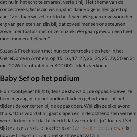
dat nu in het echt te ervaren", vertelt hij. Het thema van de
concertreeks,
het leven vieren
, sluit daar volgens hen goed op
aan. "Zo staan we zelf ook in het leven. We gaan er gewoon heel
erg van genieten en zijn blij dat zoveel mensen ons steunen,
zowel mentaal als met onze muziek. We gaan gewoon een heel
mooi moment beleven."
Suzan & Freek staan met hun concertreeks tien keer in het
GelreDome in Arnhem, op 15, 16, 17, 22, 23, 24, 25, 29, 30 en 31
mei 2026. In totaal zijn er 400.000 tickets verkocht.
Baby Sef op het podium
Hun zoontje Sef blijft tijdens de shows bij de oppas. Hoewel ze
hem er graag bij op het podium hadden gehad, moet hij het
tijdens de concerten bij de oppas doen. Wel zijn ze elke avond
thuis. "Dus voordat hij gaat slapen en in de ochtend zien we hem
weer. Ik denk niet dat hij merkt dat we er niet zijn." Toch zal Sef
Suzan en Freek delen huiselijke beelden van 
tijdens een van de concerten even
het podium opkomen
, al is
elkaar en baby Sef
nog niet bekend tijdens welke show dat zal zijn.