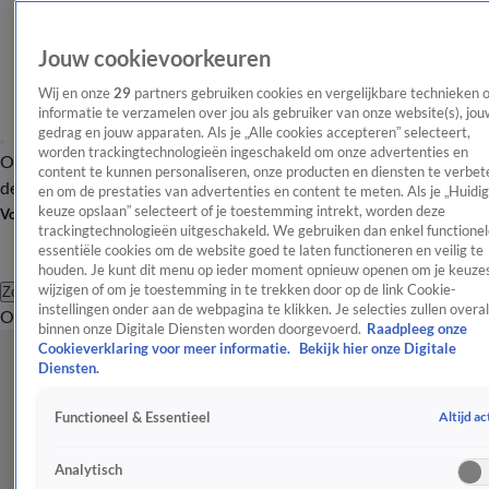
Jouw cookievoorkeuren
Wij en onze
29
partners gebruiken cookies en vergelijkbare technieken 
informatie te verzamelen over jou als gebruiker van onze website(s), jou
gedrag en jouw apparaten. Als je „Alle cookies accepteren” selecteert,
worden trackingtechnologieën ingeschakeld om onze advertenties en
Overzicht
Afleveringen
Tip
Entertainment
BN'ers
TV
Crime
Algemeen
content te kunnen personaliseren, onze producten en diensten te verbet
de redactie
Nieuwsbrief
en om de prestaties van advertenties en content te meten. Als je „Huidi
keuze opslaan” selecteert of je toestemming intrekt, worden deze
Volg Shownieuws
trackingtechnologieën uitgeschakeld. We gebruiken dan enkel functionel
essentiële cookies om de website goed te laten functioneren en veilig te
houden. Je kunt dit menu op ieder moment opnieuw openen om je keuzes
wijzigen of om je toestemming in te trekken door op de link Cookie-
Zoeken
instellingen onder aan de webpagina te klikken. Je selecties zullen overal
Overzicht
Entertainment
Spraakmakend
Reality
Crime
Video's
Afl
binnen onze Digitale Diensten worden doorgevoerd.
Raadpleeg onze
Cookieverklaring voor meer informatie.
Bekijk hier onze Digitale
Diensten.
Altijd ac
Functioneel & Essentieel
Analytisch