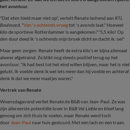
het avontuur.
"Dat eten hield maar niet op", vertelt Renate lachend aan
RTL
Boulevard
. "
Van 's ochtends vroeg
tot 's avonds laat." Hoeveel
kilo de sportieve Rotterdammer is aangekomen? "5,5 kilo! Op
den duur deed ik 's ochtends mijn broek dicht en dacht ik: oei"
Maar geen zorgen: Renate heeft de extra kilo's er bijna allemaal
alweer afgetraind. Ze blikt nog steeds positief terug op het
avontuur. "Ik had best tot het eind willen blijven, maar het is niet
gelukt. Ik voelde denk ik wel iets meer dan hij voelde en achteraf
denk ik dat we meer maatjes waren."
Vertrek van Renate
Woensdagavond verliet Renate de B&B van Jean-Paul. Ze was
zijn allereerste potentiële lover in
B&B Vol Liefde
en bleef lang
genoeg om zich thuis te voelen, maar Renate werd toch
door
Jean-Paul
naar huis gestuurd. Met een lach en een traan.