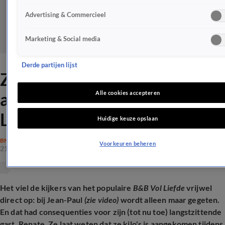
Advertising & Commercieel
Marketing & Social media
Derde partijen lijst
Zóveel kilo is Renate
aangekomen bij B&B Vol
Alle cookies accepteren
Liefde-Jean-Paul
Huidige keuze opslaan
BN'ERS
Voorkeuren beheren
21 aug 2025, 08:52
Het viel de kijkers van het populaire
B&B Vol Liefde
vrijwel
direct op: bij Jean-Paul
(zie video)
wordt alleen maar gegeten.
En dat had consequenties voor zijn (tot nu toe) langstzittende
gast, Renate. Ze laat weten dat ze kilo's is aangekomen tijdens