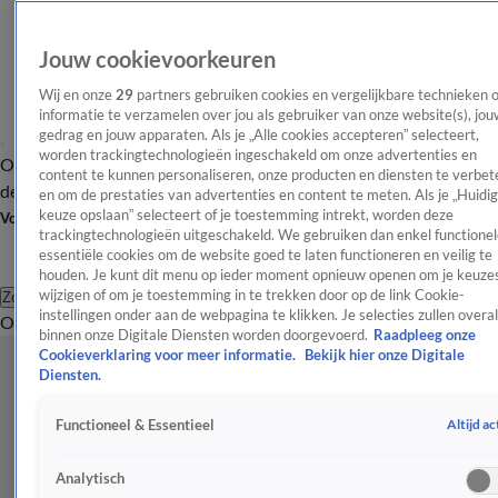
Jouw cookievoorkeuren
Wij en onze
29
partners gebruiken cookies en vergelijkbare technieken 
informatie te verzamelen over jou als gebruiker van onze website(s), jou
gedrag en jouw apparaten. Als je „Alle cookies accepteren” selecteert,
worden trackingtechnologieën ingeschakeld om onze advertenties en
Overzicht
Afleveringen
Tip
Entertainment
BN'ers
TV
Crime
Algemeen
content te kunnen personaliseren, onze producten en diensten te verbet
de redactie
Nieuwsbrief
en om de prestaties van advertenties en content te meten. Als je „Huidi
keuze opslaan” selecteert of je toestemming intrekt, worden deze
Volg Shownieuws
trackingtechnologieën uitgeschakeld. We gebruiken dan enkel functionel
essentiële cookies om de website goed te laten functioneren en veilig te
houden. Je kunt dit menu op ieder moment opnieuw openen om je keuzes
wijzigen of om je toestemming in te trekken door op de link Cookie-
Zoeken
instellingen onder aan de webpagina te klikken. Je selecties zullen overal
Overzicht
Entertainment
Spraakmakend
Reality
Crime
Video's
Afl
binnen onze Digitale Diensten worden doorgevoerd.
Raadpleeg onze
Cookieverklaring voor meer informatie.
Bekijk hier onze Digitale
Diensten.
Altijd ac
Functioneel & Essentieel
Analytisch