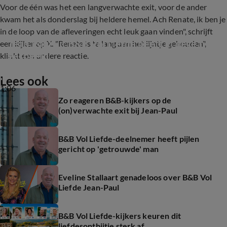
Voor de één was het een langverwachte exit, voor de ander
kwam het als donderslag bij heldere hemel. Ach Renate, ik ben je
in de loop van de afleveringen echt leuk gaan vinden", schrijft
Jean Paul uit B&B Vol Liefde heeft in deze film 
een kijker op X. "Renate is te lang aan het lijntje gehouden",
gespeeld
klinkt een andere reactie.
Lees ook
1:06
Zo reageren B&B-kijkers op de
(on)verwachte exit bij Jean-Paul
B&B Vol Liefde-deelnemer heeft pijlen
gericht op 'getrouwde' man
Eveline Stallaart genadeloos over B&B Vol
Liefde Jean-Paul
B&B Vol Liefde-kijkers keuren dit
liefdesontbijtje sterk af