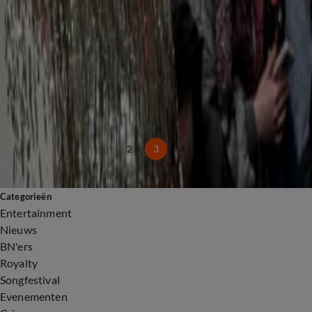
Lil Kleine grote winnaar bij FunX Awards met meerdere prijzen
21 mei, 23:11
Musical Awards Gala 2026: alles wat je moet weten
20 mei, 18:13
Podium Harry Styles in ArenA aangepast na klachten slecht zicht
20 mei, 17:42
Bezoekers Harry Styles woest over slecht zicht
17 mei, 18:52
2
3
4
Categorieën
Entertainment
Nieuws
BN'ers
Royalty
Songfestival
Evenementen