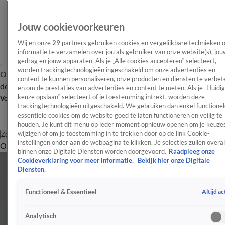
Jouw cookievoorkeuren
Wij en onze
29
partners gebruiken cookies en vergelijkbare technieken 
informatie te verzamelen over jou als gebruiker van onze website(s), jou
gedrag en jouw apparaten. Als je „Alle cookies accepteren” selecteert,
worden trackingtechnologieën ingeschakeld om onze advertenties en
Overzicht
Afleveringen
Tip
Entertainment
BN'ers
TV
Crime
Algemeen
content te kunnen personaliseren, onze producten en diensten te verbet
de redactie
Nieuwsbrief
en om de prestaties van advertenties en content te meten. Als je „Huidi
keuze opslaan” selecteert of je toestemming intrekt, worden deze
Volg Shownieuws
trackingtechnologieën uitgeschakeld. We gebruiken dan enkel functionel
essentiële cookies om de website goed te laten functioneren en veilig te
houden. Je kunt dit menu op ieder moment opnieuw openen om je keuzes
wijzigen of om je toestemming in te trekken door op de link Cookie-
Zoeken
instellingen onder aan de webpagina te klikken. Je selecties zullen overal
Overzicht
Entertainment
Spraakmakend
Reality
Crime
Video's
Afl
binnen onze Digitale Diensten worden doorgevoerd.
Raadpleeg onze
Alle Evenementen Artikelen
Cookieverklaring voor meer informatie.
Bekijk hier onze Digitale
Diensten.
Samuel Welten wint Buma Award met doorbraakhit Echte Liefde Is Te Koop
8 juni, 22:45
Altijd ac
Functioneel & Essentieel
DI-RECT grote winnaar van Buma Lifetime Achievement Award
8 juni, 22:20
Analytisch
Dramatische start voor Max Verstappen bij Grand Prix Monaco