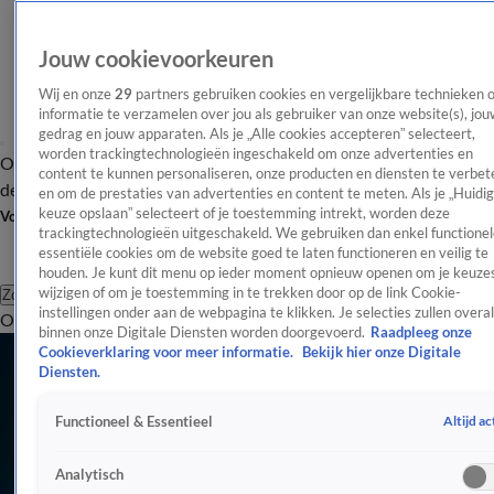
Jouw cookievoorkeuren
Wij en onze
29
partners gebruiken cookies en vergelijkbare technieken 
informatie te verzamelen over jou als gebruiker van onze website(s), jou
gedrag en jouw apparaten. Als je „Alle cookies accepteren” selecteert,
worden trackingtechnologieën ingeschakeld om onze advertenties en
Overzicht
Afleveringen
Tip
Entertainment
BN'ers
TV
Crime
Algemeen
content te kunnen personaliseren, onze producten en diensten te verbet
de redactie
Nieuwsbrief
en om de prestaties van advertenties en content te meten. Als je „Huidi
keuze opslaan” selecteert of je toestemming intrekt, worden deze
Volg Shownieuws
trackingtechnologieën uitgeschakeld. We gebruiken dan enkel functionel
essentiële cookies om de website goed te laten functioneren en veilig te
houden. Je kunt dit menu op ieder moment opnieuw openen om je keuzes
wijzigen of om je toestemming in te trekken door op de link Cookie-
Zoeken
instellingen onder aan de webpagina te klikken. Je selecties zullen overal
Overzicht
Entertainment
Spraakmakend
Reality
Crime
Video's
Afl
binnen onze Digitale Diensten worden doorgevoerd.
Raadpleeg onze
Alle Evenementen Artikelen
Cookieverklaring voor meer informatie.
Bekijk hier onze Digitale
Diensten.
Helene Fischer geeft uitleg over hoge prijzen van concerttickets
18 juli, 13:44
Altijd ac
Functioneel & Essentieel
Yuki Kempees noemt WK 'meest geweldige ervaring' van zijn leven
18 juli, 11:04
Analytisch
Regisseur Soldaat van Oranje krijgt koninklijke onderscheiding bij laatste voorstelling