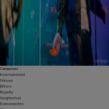
Felle kritiek op WK-prestatie Cristiano Ronaldo: 'Heel pijnlijk'
17 juni, 21:44
WK-commentator spreekt verkeerde naam uit, kijkers uiten kritiek
12 juni, 23:05
Locatie en goede doel van Glazen Huis Serious Request bekend
11 juni, 11:41
Samuel Welten wint Buma Award met doorbraakhit Echte Liefde Is Te Koop
8 juni, 22:45
1
2
3
Categorieën
Entertainment
Nieuws
BN'ers
Royalty
Songfestival
Evenementen