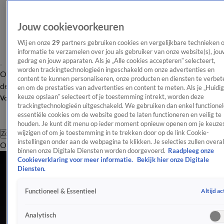
Jouw cookievoorkeuren
Wij en onze
29
partners gebruiken cookies en vergelijkbare technieken 
informatie te verzamelen over jou als gebruiker van onze website(s), jou
gedrag en jouw apparaten. Als je „Alle cookies accepteren” selecteert,
worden trackingtechnologieën ingeschakeld om onze advertenties en
Overzicht
Afleveringen
Tip
Entertainment
BN'ers
TV
Crime
Algemeen
content te kunnen personaliseren, onze producten en diensten te verbet
de redactie
Nieuwsbrief
en om de prestaties van advertenties en content te meten. Als je „Huidi
keuze opslaan” selecteert of je toestemming intrekt, worden deze
Volg Shownieuws
trackingtechnologieën uitgeschakeld. We gebruiken dan enkel functionel
essentiële cookies om de website goed te laten functioneren en veilig te
houden. Je kunt dit menu op ieder moment opnieuw openen om je keuzes
wijzigen of om je toestemming in te trekken door op de link Cookie-
Zoeken
instellingen onder aan de webpagina te klikken. Je selecties zullen overal
Overzicht
Entertainment
Spraakmakend
Reality
Crime
Video's
Afl
binnen onze Digitale Diensten worden doorgevoerd.
Raadpleeg onze
Alle Evenementen Artikelen
Cookieverklaring voor meer informatie.
Bekijk hier onze Digitale
Diensten.
'Ongelooflijk: duizenden Nederlanders voor songfestival naar Wenen'
29 apr, 18:19
Altijd ac
Functioneel & Essentieel
Hannah Mae in voorprogramma Suzan & Freek GelreDome-shows
28 apr, 13:54
Analytisch
Jarige koning Willem-Alexander (59) bedankt Dokkum voor 'onvergetelijke Koningsdag'