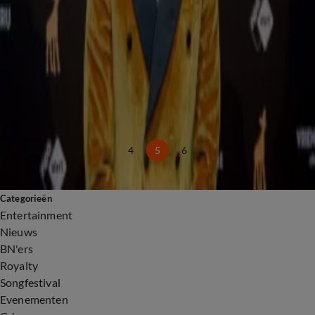
Paul de Leeuw trakteert fans voor zijn 65e verjaardag in Ahoy
18 apr, 16:51
K3 Originals kondigen onverwachts nieuws aan na reeks in Ahoy
14 apr, 08:28
Justin Bieber over optreden bij Coachella: 'Bijzondere avond'
12 apr, 13:46
Loverboy: Vertrouw Niemand trekt nu al genoeg bezoekers voor Gouden Film
7 apr, 21:05
4
5
6
Categorieën
Entertainment
Nieuws
BN'ers
Royalty
Songfestival
Evenementen