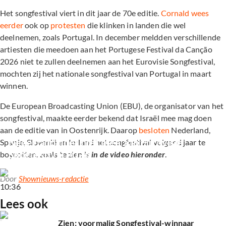
Het songfestival viert in dit jaar de 70e editie.
Cornald wees
eerder
ook op
protesten
die klinken in landen die wel
deelnemen, zoals Portugal. In december meldden verschillende
artiesten die meedoen aan het Portugese Festival da Canção
2026 niet te zullen deelnemen aan het Eurovisie Songfestival,
mochten zij het nationale songfestival van Portugal in maart
winnen.
De European Broadcasting Union (EBU), de organisator van het
songfestival, maakte eerder bekend dat Israël mee mag doen
aan de editie van in Oostenrijk. Daarop
besloten
Nederland,
Nederland doet niet mee aan Eurovisie 
Spanje, Slovenië en Ierland het songfestival volgend jaar te
Songfestival 2026
boycotten, zoals te zien is
in de video hieronder
.
Door
Shownieuws-redactie
10:36
Lees ook
Zien: voormalig Songfestival-winnaar