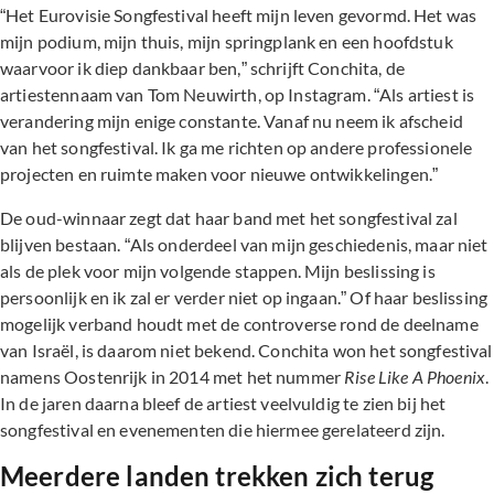
“Het Eurovisie Songfestival heeft mijn leven gevormd. Het was
mijn podium, mijn thuis, mijn springplank en een hoofdstuk
waarvoor ik diep dankbaar ben,” schrijft Conchita, de
artiestennaam van Tom Neuwirth, op Instagram. “Als artiest is
verandering mijn enige constante. Vanaf nu neem ik afscheid
van het songfestival. Ik ga me richten op andere professionele
projecten en ruimte maken voor nieuwe ontwikkelingen.”
De oud-winnaar zegt dat haar band met het songfestival zal
blijven bestaan. “Als onderdeel van mijn geschiedenis, maar niet
als de plek voor mijn volgende stappen. Mijn beslissing is
persoonlijk en ik zal er verder niet op ingaan.” Of haar beslissing
mogelijk verband houdt met de controverse rond de deelname
van Israël, is daarom niet bekend. Conchita won het songfestival
namens Oostenrijk in 2014 met het nummer
Rise Like A Phoenix
.
In de jaren daarna bleef de artiest veelvuldig te zien bij het
songfestival en evenementen die hiermee gerelateerd zijn.
Meerdere landen trekken zich terug