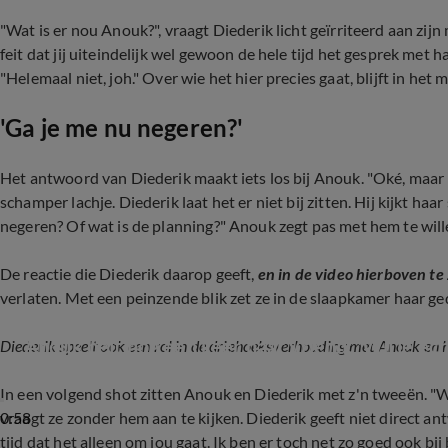
"Wat is er nou Anouk?", vraagt Diederik licht geïrriteerd aan zi
feit dat jij uiteindelijk wel gewoon de hele tijd het gesprek met ha
"Helemaal niet, joh." Over wie het hier precies gaat, blijft in het 
'Ga je me nu negeren?'
Het antwoord van Diederik maakt iets los bij Anouk. "Oké, maar n
schamper lachje. Diederik laat het er niet bij zitten. Hij kijkt haa
negeren? Of wat is de planning?" Anouk zegt pas met hem te willen 
De reactie die Diederik daarop geeft,
en in de video hierboven te 
verlaten. Met een peinzende blik zet ze in de slaapkamer haar ged
Anouk belt nog een keer haar vriend: 'Wil je echt
Diederik speelt ook een rol in de driehoeksverhouding met Anouk en ha
In een volgend shot zitten Anouk en Diederik met z'n tweeën. "Wa
0:58
vraagt ze zonder hem aan te kijken. Diederik geeft niet direct ant
tijd dat het alleen om jou gaat. Ik ben er toch net zo goed ook bij b