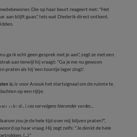
jn medebewoner. Die op haar beurt reageert met: "Het
ar aan blijft gaan." Iets wat Diederik direct ontkent.
midden.
u ga ik echt geen gesprek met je aan", zegt ze met een
r strak aan terwijl hij vraagt: "Ga je me nu gewoon
praten als hij 'een toontje lager zingt'.
zien is
, is voor Anouk het startsignaal om de ruimte te
achten op een rijtje.
 dat ik ga?'
ar vriend... Lees vervolgens hieronder verder...
arom zou je de hele tijd over mij blijven praten?",
woord op haar vraag. Hij zegt zelfs: "Je denkt de hele
etrokken. (...)"