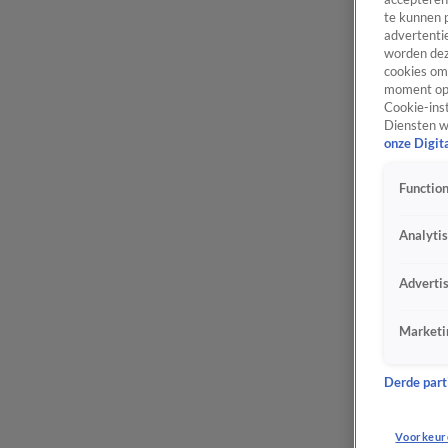
te kunnen 
advertentie
worden dez
cookies om 
moment opn
Cookie-inst
Diensten w
onze Digit
Function
Analyti
Adverti
Marketi
Derde parti
Voorkeur