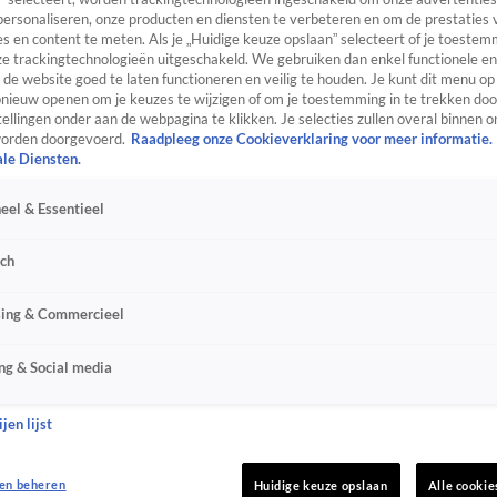
personaliseren, onze producten en diensten te verbeteren en om de prestaties 
s en content te meten. Als je „Huidige keuze opslaan” selecteert of je toestemm
e trackingtechnologieën uitgeschakeld. We gebruiken dan enkel functionele en
de website goed te laten functioneren en veilig te houden. Je kunt dit menu op
ieuw openen om je keuzes te wijzigen of om je toestemming in te trekken door
ellingen onder aan de webpagina te klikken. Je selecties zullen overal binnen o
orden doorgevoerd.
Raadpleeg onze Cookieverklaring voor meer informatie.
ale Diensten.
eel & Essentieel
sch
sing & Commercieel
ng & Social media
jen lijst
en beheren
Huidige keuze opslaan
Alle cookie