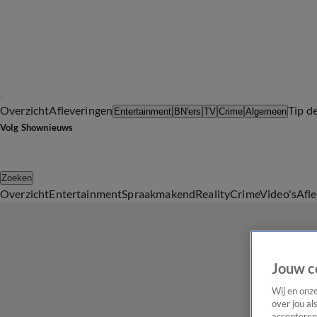
Overzicht
Afleveringen
Tip d
Entertainment
BN'ers
TV
Crime
Algemeen
Volg Shownieuws
Zoeken
Overzicht
Entertainment
Spraakmakend
Reality
Crime
Video's
Afl
Jouw c
Wij en onz
over jou al
accepteren