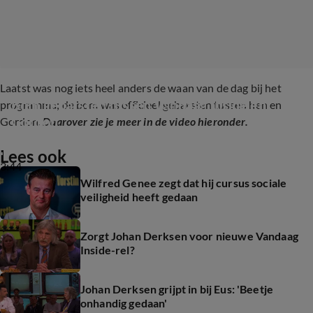
Laatst was nog iets heel anders de waan van de dag bij het
Bom gebarsten tussen Vandaag Inside en 
programma; de bom was officieel gebarsten tussen hen en
Gordon
Gordon.
Daarover zie je meer in de video hieronder.
Lees ook
3:44
Wilfred Genee zegt dat hij cursus sociale
veiligheid heeft gedaan
Zorgt Johan Derksen voor nieuwe Vandaag
Inside-rel?
Johan Derksen grijpt in bij Eus: 'Beetje
onhandig gedaan'