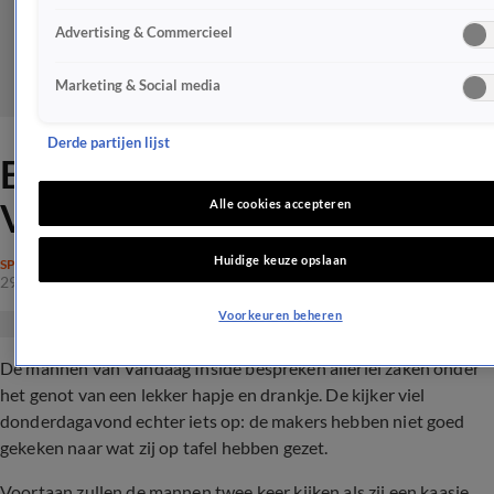
Advertising & Commercieel
Marketing & Social media
Derde partijen lijst
Enorme blunder voor
Vandaag Inside-makers
Alle cookies accepteren
Huidige keuze opslaan
SPRAAKMAKEND
29 mrt 2024, 11:39
Voorkeuren beheren
De mannen van Vandaag Inside bespreken allerlei zaken onder
het genot van een lekker hapje en drankje. De kijker viel
donderdagavond echter iets op: de makers hebben niet goed
gekeken naar wat zij op tafel hebben gezet.
Voortaan zullen de mannen twee keer kijken als zij een kaasje