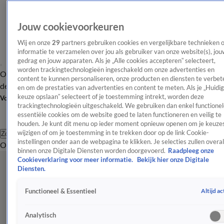
Jouw cookievoorkeuren
Wij en onze
29
partners gebruiken cookies en vergelijkbare technieken 
informatie te verzamelen over jou als gebruiker van onze website(s), jou
gedrag en jouw apparaten. Als je „Alle cookies accepteren” selecteert,
worden trackingtechnologieën ingeschakeld om onze advertenties en
Overzicht
Afleveringen
Tip
Entertainment
BN'ers
TV
Crime
Algemeen
content te kunnen personaliseren, onze producten en diensten te verbet
de redactie
Nieuwsbrief
en om de prestaties van advertenties en content te meten. Als je „Huidi
keuze opslaan” selecteert of je toestemming intrekt, worden deze
Volg Shownieuws
trackingtechnologieën uitgeschakeld. We gebruiken dan enkel functionel
essentiële cookies om de website goed te laten functioneren en veilig te
houden. Je kunt dit menu op ieder moment opnieuw openen om je keuzes
wijzigen of om je toestemming in te trekken door op de link Cookie-
Zoeken
instellingen onder aan de webpagina te klikken. Je selecties zullen overal
Overzicht
Entertainment
Spraakmakend
Reality
Crime
Video's
Afl
binnen onze Digitale Diensten worden doorgevoerd.
Raadpleeg onze
Cookieverklaring voor meer informatie.
Bekijk hier onze Digitale
Diensten.
Altijd ac
Functioneel & Essentieel
Analytisch