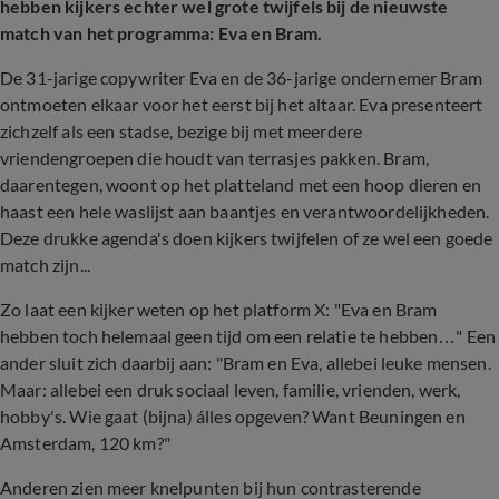
hebben kijkers echter wel grote twijfels bij de nieuwste
match van het programma: Eva en Bram.
De 31-jarige copywriter Eva en de 36-jarige ondernemer Bram
ontmoeten elkaar voor het eerst bij het altaar. Eva presenteert
zichzelf als een stadse, bezige bij met meerdere
vriendengroepen die houdt van terrasjes pakken. Bram,
daarentegen, woont op het platteland met een hoop dieren en
haast een hele waslijst aan baantjes en verantwoordelijkheden.
Deze drukke agenda's doen kijkers twijfelen of ze wel een goede
match zijn...
Zo laat een kijker weten op het platform X: "Eva en Bram
hebben toch helemaal geen tijd om een relatie te hebben…" Een
ander sluit zich daarbij aan: "Bram en Eva, allebei leuke mensen.
Maar: allebei een druk sociaal leven, familie, vrienden, werk,
hobby's. Wie gaat (bijna) álles opgeven? Want Beuningen en
Amsterdam, 120 km?"
Anderen zien meer knelpunten bij hun contrasterende