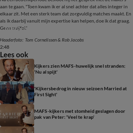
aan te gaan. "Toen kwam ik er al snel achter dat alles integer in
elkaar zit. Met een sterk team dat zorgvuldig matches maakt. En
als ik daarbij vanuit mijn expertise kan helpen, doe ik dat graag.
MAFS-ruzie achter de schermen explodeert?
Geen twijfel."
Headerfoto: Tom Cornelissen & Rob Jacobs
2:48
Lees ook
Kijkers zien MAFS-huwelijk snel stranden:
'Nu al spijt'
'Kijkersbedrog in nieuw seizoen Married at
First Sight'
MAFS-kijkers met stomheid geslagen door
pak van Peter: 'Veel te krap'