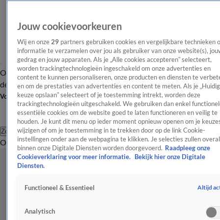
Jouw cookievoorkeuren
Wij en onze
29
partners gebruiken cookies en vergelijkbare technieken 
informatie te verzamelen over jou als gebruiker van onze website(s), jou
gedrag en jouw apparaten. Als je „Alle cookies accepteren” selecteert,
worden trackingtechnologieën ingeschakeld om onze advertenties en
Overzicht
Afleveringen
Tip
Entertainment
BN'ers
TV
Crime
Algemeen
content te kunnen personaliseren, onze producten en diensten te verbet
de redactie
Nieuwsbrief
en om de prestaties van advertenties en content te meten. Als je „Huidi
keuze opslaan” selecteert of je toestemming intrekt, worden deze
Volg Shownieuws
trackingtechnologieën uitgeschakeld. We gebruiken dan enkel functionel
essentiële cookies om de website goed te laten functioneren en veilig te
houden. Je kunt dit menu op ieder moment opnieuw openen om je keuzes
wijzigen of om je toestemming in te trekken door op de link Cookie-
Zoeken
instellingen onder aan de webpagina te klikken. Je selecties zullen overal
Overzicht
Entertainment
Spraakmakend
Reality
Crime
Video's
Afl
binnen onze Digitale Diensten worden doorgevoerd.
Raadpleeg onze
Cookieverklaring voor meer informatie.
Bekijk hier onze Digitale
Diensten.
Altijd ac
Functioneel & Essentieel
Analytisch