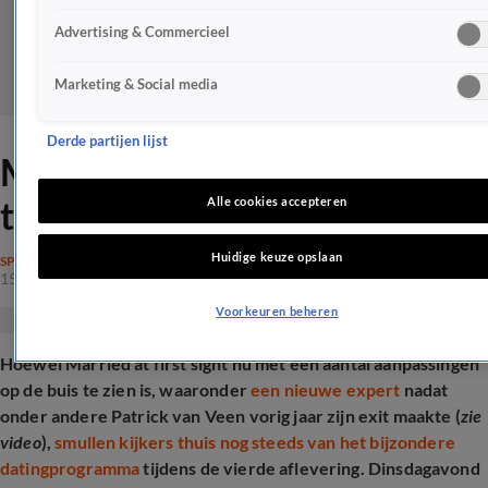
Advertising & Commercieel
Marketing & Social media
Derde partijen lijst
MAFS-kijkers hebben grote
twijfels bij deze match
Alle cookies accepteren
Huidige keuze opslaan
SPRAAKMAKEND
15 apr 2025, 20:29
Voorkeuren beheren
Hoewel Married at first sight nu met een aantal aanpassingen
op de buis te zien is, waaronder
een nieuwe expert
nadat
onder andere Patrick van Veen vorig jaar zijn exit maakte (
zie
video
),
smullen kijkers thuis nog steeds van het bijzondere
datingprogramma
tijdens de vierde aflevering. Dinsdagavond